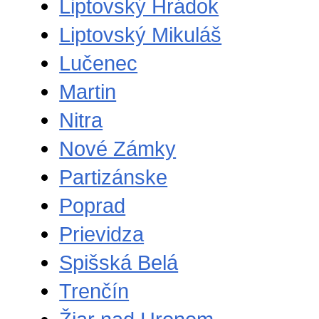
Liptovský Hrádok
Liptovský Mikuláš
Lučenec
Martin
Nitra
Nové Zámky
Partizánske
Poprad
Prievidza
Spišská Belá
Trenčín