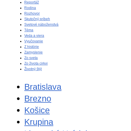
Reportáž
Rodina
Rozhovor
Skutočný príbeh
Svetové náboženstvá
Téma
Veda a viera
Vyučovanie
Z histórie
Zamyslenie
Zo sveta
Zo života cirkvi
Životný štýl
Bratislava
Brezno
Košice
Krupina