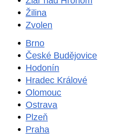
Žiar nad Hronom
Žilina
Zvolen
Brno
České Budějovice
Hodonín
Hradec Králové
Olomouc
Ostrava
Plzeň
Praha