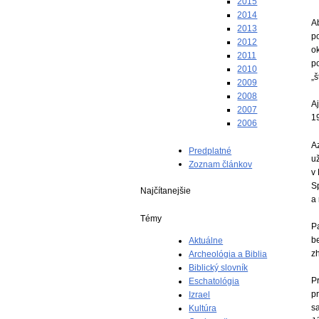
2015
2014
Ab
2013
po
2012
ok
2011
po
2010
„
2009
2008
A
2007
1
2006
A
Predplatné
u
Zoznam článkov
v
Sp
Najčítanejšie
a
Témy
Pa
b
Aktuálne
zh
Archeológia a Biblia
Biblický slovník
Pr
Eschatológia
p
Izrael
sa
Kultúra