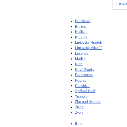
List Ri
Bratislava
Brezno
Košice
Krupina
Liptovský Hrádok
Liptovský Mikuláš
Lučenec
Martin
Nitra
Nové Zámky
Partizánske
Poprad
Prievidza
Spišská Belá
Trenčín
Žiar nad Hronom
Žilina
Zvolen
Brno