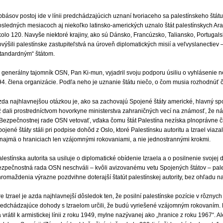
básov postoj ide v línii predchádzajúcich uznaní tvoriaceho sa palestínskeho štát
sledných mesiacoch aj niekoľko latinsko-amerických uznalo štát palestínskych Arabo
olo 120. Navyše niektoré krajiny, ako sú Dánsko, Francúzsko, Taliansko, Portugals
výšili palestínske zastupiteľstvá na úroveň diplomatických misií a veľvyslanectiev –
štandardným“ štátom.
j generálny tajomník OSN, Pan Ki-mun, vyjadril svoju podporu úsiliu o vyhlásenie n
94. člena organizácie. Podľa neho je uznanie štátu niečo, o čom musia rozhodnúť 
zda najhlavnejšou otázkou je, ako sa zachovajú Spojené štáty americké, hlavný sp
ž dali prostredníctvom hovorkyne ministerstva zahraničných vecí na známosť, že ná
 Bezpečnostnej rade OSN vetovať, vďaka čomu štát Palestína nezíska plnoprávne čl
ojené štáty stáli pri podpise dohôd z Oslo, ktoré Palestínsku autoritu a Izrael viaz
 najmä o hraniciach len vzájomnými rokovaniami, a nie jednostrannými krokmi.
lestínska autorita sa usiluje o diplomatické obídenie Izraela a o posilnenie svojej d
ezpečnostná rada OSN neschváli – kvôli avizovanému vetu Spojených štátov – pale
romaždenia výrazne pozdvihne doterajší štatút palestínskej autority, bez ohľadu na
e Izrael je azda najhlavnejší dôsledok ten, že posilní palestínske pozície v rôznyc
redchádzajúce dohody s Izraelom určili, že budú vyriešené vzájomným rokovaním. N
 vrátil k armistickej línii z roku 1949, mylne nazývanej ako „hranice z roku 1967“. A