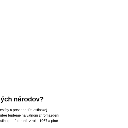
ených národov?
tíny a prezident Palestínskej
ptember budeme na valnom zhromaždení
ína podľa hraníc z roku 1967 a plné