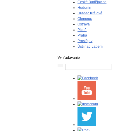
České Budějovice
Hodonín
Hradec Králové
Olomouc
Ostrava
Plzeň
Praha
Prostějov
Ústí nad Labem
Vyhľadávanie