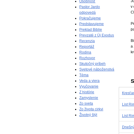
J
Osobnosť
v 
Pastor Jardo
C
odpovedá
Pokračujeme
Pr
Predstavujeme
pa
Preklad Biblie
Prevzaté z Új Exodus
Bi
Recenzia
a
Reportáž
k
Rodina
Rozhovor
Skutočný príbeh
Svetové náboženstvá
Téma
S
Veda a viera
Vyučovanie
Z histórie
Kresťan
Zamyslenie
Zo sveta
List Ri
Zo života cirkvi
Životný štýl
List Ri
Dnešný 