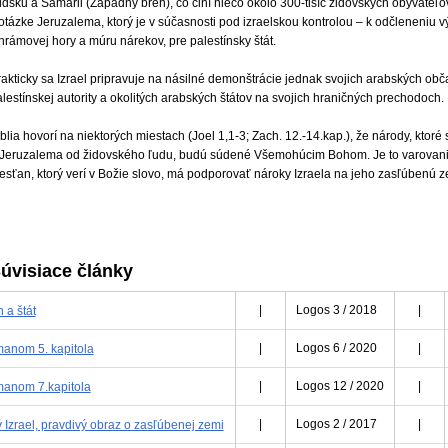
údsku a Samárii (Západný breh), čo činí niečo okolo 300-tisíc židovských obyvateľo
otázke Jeruzalema, ktorý je v súčasnosti pod izraelskou kontrolou – k odčleneniu v
hrámovej hory a múru nárekov, pre palestínsky štát.
akticky sa Izrael pripravuje na násilné demonštrácie jednak svojich arabských obč
lestínskej autority a okolitých arabských štátov na svojich hraničných prechodoch.
blia hovorí na niektorých miestach (Joel 1,1-3; Zach. 12.-14.kap.), že národy, ktoré 
 Jeruzalema od židovského ľudu, budú súdené Všemohúcim Bohom. Je to varovanie
resťan, ktorý verí v Božie slovo, má podporovať nároky Izraela na jeho zasľúbenú 
úvisiace články
 a štát
|
Logos 3 / 2018
|
manom 5. kapitola
|
Logos 6 / 2020
|
manom 7.kapitola
|
Logos 12 / 2020
|
Izrael, pravdivý obraz o zasľúbenej zemi
|
Logos 2 / 2017
|