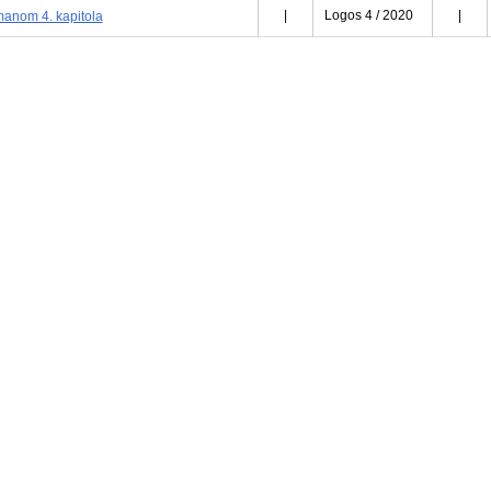
manom 4. kapitola
|
Logos 4 / 2020
|