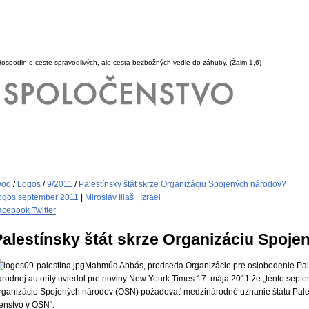
Hospodin o ceste spravodlivých, ale cesta bezbožných vedie do záhuby.
(Žalm 1,6)
vod
/
Logos
/
9/2011
/
Palestínsky štát skrze Organizáciu Spojených národov?
ogos september 2011
|
Miroslav Iliaš
|
Izrael
acebook
Twitter
Palestínsky štát skrze Organizáciu Spoj
Mahmúd Abbás, predseda Organizácie pre oslobodenie Pales
árodnej autority uviedol pre noviny New Yourk Times 17. mája 2011 že „tento se
rganizácie Spojených národov (OSN) požadovať medzinárodné uznanie štátu Palest
lenstvo v OSN“.