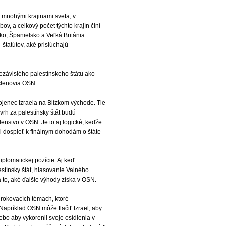
u mnohými krajinami sveta; v
v, a celkový počet týchto krajín činí
ko, Španielsko a Veľká Británia
 štatútov, aké prislúchajú
ezávislého palestínskeho štátu ako
členovia OSN.
ojenec Izraela na Blízkom východe. Tie
vrh za palestínsky štát budú
enstvo v OSN. Je to aj logické, keďže
ali dospieť k finálnym dohodám o štáte
iplomatickej pozície. Aj keď
stínsky štát, hlasovanie Valného
 to, aké ďalšie výhody získa v OSN.
h rokovacích témach, ktoré
apríklad OSN môže tlačiť Izrael, aby
lebo aby vykorenil svoje osídlenia v