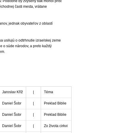
v. Podobne by zvýšený tlak mohol prísť
ýchodnej časti mesta, vrátane
anov, jednak obyvateľov z oblastí
sa usilujú o odtrhnutie izraelskej zeme
 o súde národov, a preto každý
zem.
Jaroslav Kříž
|
Téma
Daniel Šobr
|
Preklad Biblie
Daniel Šobr
|
Preklad Biblie
Daniel Šobr
|
Zo života cirkvi