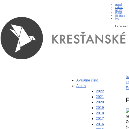
úvod
cirkev
news
logos
obchod
live
Lebo vie 
ú
Aktuálne číslo
L
Archív
F
2022
2021
2020
2019
2018
n
2017
O
2016
č