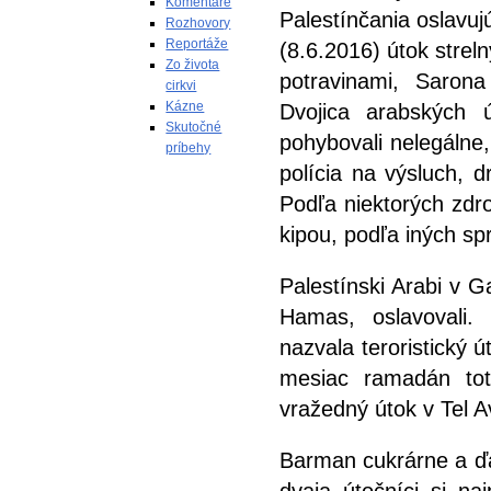
Komentáre
Rozhovory
Reportáže
(8.6.2016) útok strel
Zo života
potravinami, Sarona
cirkvi
Kázne
Dvojica arabských 
Skutočné
pohybovali nelegálne,
príbehy
polícia na výsluch, 
Podľa niektorých zdro
kipou, podľa iných sp
Palestínski Arabi v G
Hamas, oslavovali.
nazvala teroristický 
mesiac ramadán tot
vražedný útok v Tel A
Barman cukrárne a ďa