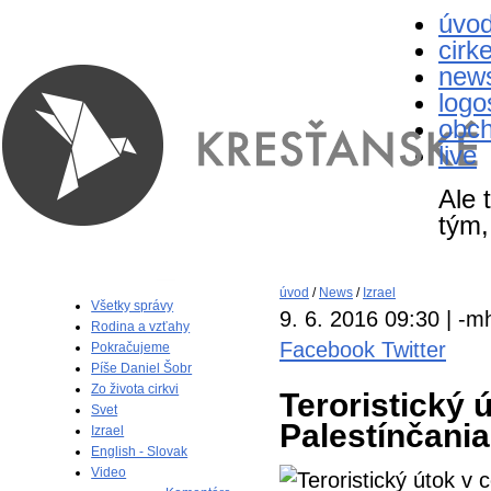
úvo
cirk
new
logo
obc
live
Ale 
tým,
úvod
/
News
/
Izrael
Všetky správy
9. 6. 2016 09:30 | -m
Rodina a vzťahy
Facebook
Twitter
Pokračujeme
Píše Daniel Šobr
Zo života cirkvi
Teroristický ú
Svet
Palestínčania
Izrael
English - Slovak
Video