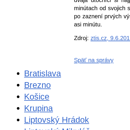
dvaja útočníci si na
minútach od svojich st
po zaznení prvých výs
asi minútu.
Zdroj:
ztis.cz, 9.6.20
Späť na správy
Bratislava
Brezno
Košice
Krupina
Liptovský Hrádok