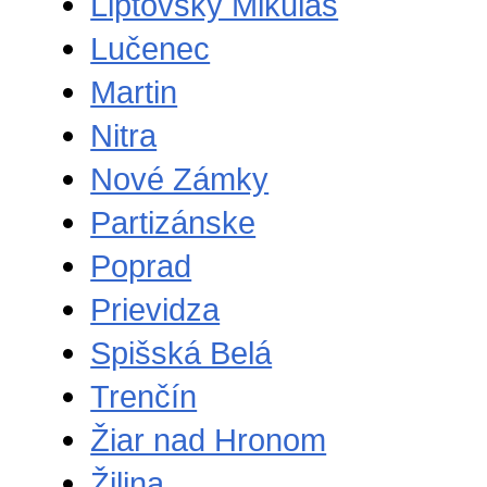
Liptovský Mikuláš
Lučenec
Martin
Nitra
Nové Zámky
Partizánske
Poprad
Prievidza
Spišská Belá
Trenčín
Žiar nad Hronom
Žilina