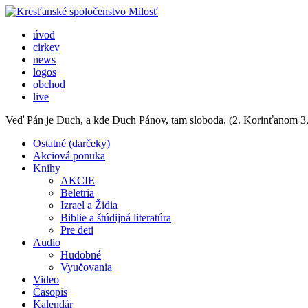
úvod
cirkev
news
logos
obchod
live
Veď Pán je Duch, a kde Duch Pánov, tam sloboda.
(2. Korinťanom 3
Ostatné (darčeky)
Akciová ponuka
Knihy
AKCIE
Beletria
Izrael a Židia
Biblie a štúdijná literatúra
Pre deti
Audio
Hudobné
Vyučovania
Video
Časopis
Kalendár