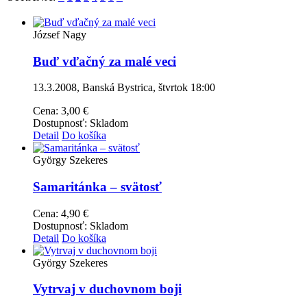
József Nagy
Buď vďačný za malé veci
13.3.2008, Banská Bystrica, štvrtok 18:00
Cena:
3,00 €
Dostupnosť:
Skladom
Detail
Do košíka
György Szekeres
Samaritánka – svätosť
Cena:
4,90 €
Dostupnosť:
Skladom
Detail
Do košíka
György Szekeres
Vytrvaj v duchovnom boji