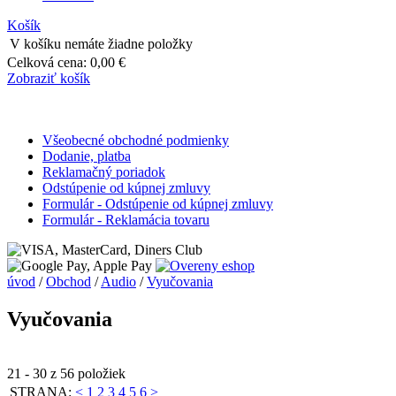
Košík
V košíku nemáte žiadne položky
Celková cena:
0,00 €
Zobraziť košík
Všeobecné obchodné podmienky
Dodanie, platba
Reklamačný poriadok
Odstúpenie od kúpnej zmluvy
Formulár - Odstúpenie od kúpnej zmluvy
Formulár - Reklamácia tovaru
úvod
/
Obchod
/
Audio
/
Vyučovania
Vyučovania
21 - 30 z 56 položiek
STRANA:
<
1
2
3
4
5
6
>