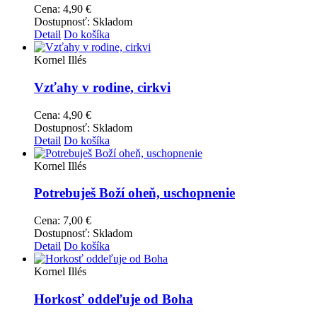
Cena:
4,90 €
Dostupnosť:
Skladom
Detail
Do košíka
Kornel Illés
Vzťahy v rodine, cirkvi
Cena:
4,90 €
Dostupnosť:
Skladom
Detail
Do košíka
Kornel Illés
Potrebuješ Boží oheň, uschopnenie
Cena:
7,00 €
Dostupnosť:
Skladom
Detail
Do košíka
Kornel Illés
Horkosť oddeľuje od Boha