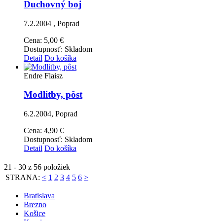
Duchovný boj
7.2.2004 , Poprad
Cena:
5,00 €
Dostupnosť:
Skladom
Detail
Do košíka
Endre Flaisz
Modlitby, pôst
6.2.2004, Poprad
Cena:
4,90 €
Dostupnosť:
Skladom
Detail
Do košíka
21 - 30 z 56 položiek
STRANA:
<
1
2
3
4
5
6
>
Bratislava
Brezno
Košice