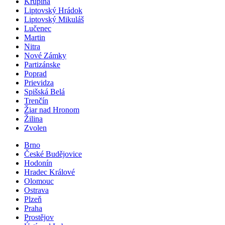
Krupina
Liptovský Hrádok
Liptovský Mikuláš
Lučenec
Martin
Nitra
Nové Zámky
Partizánske
Poprad
Prievidza
Spišská Belá
Trenčín
Žiar nad Hronom
Žilina
Zvolen
Brno
České Budějovice
Hodonín
Hradec Králové
Olomouc
Ostrava
Plzeň
Praha
Prostějov