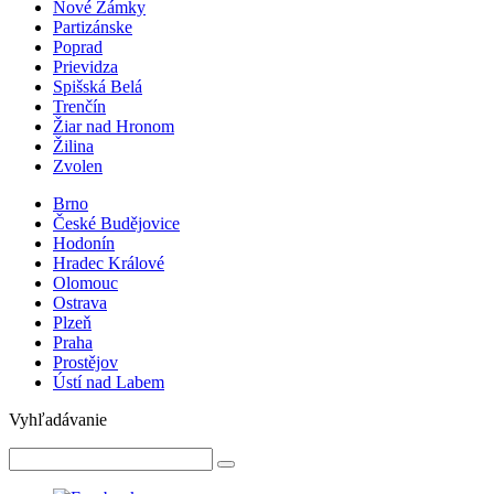
Nové Zámky
Partizánske
Poprad
Prievidza
Spišská Belá
Trenčín
Žiar nad Hronom
Žilina
Zvolen
Brno
České Budějovice
Hodonín
Hradec Králové
Olomouc
Ostrava
Plzeň
Praha
Prostějov
Ústí nad Labem
Vyhľadávanie