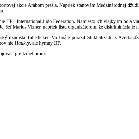
 športovej akcie Arabom prešla. Napriek stanovám Medzinárodnej
dž
udi
mu.
nie IJF - International Judo Federation. Namiesto ich vlajky im bola 
Jej šéf Marius Vizner, napriek listu organizátorom, že diskriminácia je 
ský džudista Tal Flicker. Vo finále porazil Shikhalizadu z Azerbajdž
ukov nie
Hatikvy
, ale hymny IJF.
ojovala pre Izrael bronz.