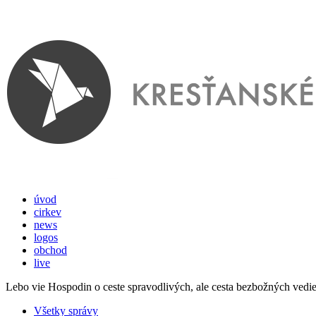
úvod
cirkev
news
logos
obchod
live
Lebo vie Hospodin o ceste spravodlivých, ale cesta bezbožných vedi
Všetky správy