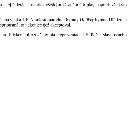
stickej federácie, napriek všetkým zásadám fair play, napriek všetkým
vnútená vlajka IJF. Namiesto národnej hymny
Hatikvy
hymna IJF. Izrael
neprípustná, to nakoniec tiež akceptoval.
anu. Flicker bol označený ako reprezentant IJF. Počas slávnostného