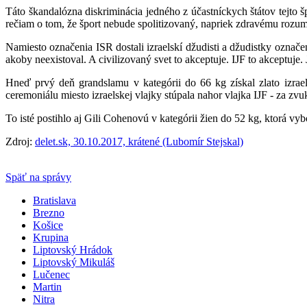
Táto škandalózna diskriminácia jedného z účastníckych štátov tejto
rečiam o tom, že šport nebude spolitizovaný, napriek zdravému rozu
Namiesto označenia ISR dostali izraelskí
dž
udisti a džudistky označe
akoby neexistoval. A civilizovaný svet to akceptuje. IJF to akceptuje. 
Hneď prvý deň grandslamu v kategórii do 66 kg získal zlato izrael
ceremoniálu miesto izraelskej vlajky stúpala nahor vlajka IJF - za zv
To isté postihlo aj Gili Cohenovú v kategórii žien do 52 kg, ktorá vyb
Zdroj:
delet.sk, 30.10.2017, krátené (Lubomír Stejskal)
Späť na správy
Bratislava
Brezno
Košice
Krupina
Liptovský Hrádok
Liptovský Mikuláš
Lučenec
Martin
Nitra