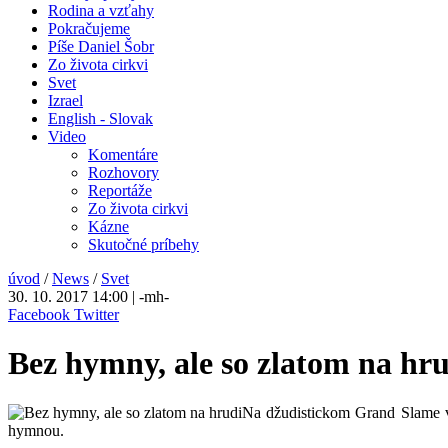
Rodina a vzťahy
Pokračujeme
Píše Daniel Šobr
Zo života cirkvi
Svet
Izrael
English - Slovak
Video
Komentáre
Rozhovory
Reportáže
Zo života cirkvi
Kázne
Skutočné príbehy
úvod
/
News
/
Svet
30. 10. 2017 14:00 | -mh-
Facebook
Twitter
Bez hymny, ale so zlatom na hr
Na džudistickom Grand Slame v A
hymnou.