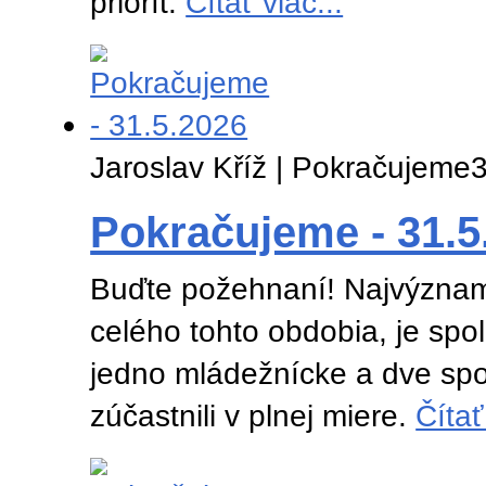
priorít.
Čítať viac...
Jaroslav Kříž | Pokračujeme
3
Pokračujeme - 31.5
Buďte požehnaní! Najvýznamn
celého tohto obdobia, je spo
jedno mládežnícke a dve spo
zúčastnili v plnej miere.
Čítať