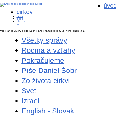
úvo
cirkev
news
logos
obchod
live
Veď Pán je Duch, a kde Duch Pánov, tam sloboda.
(2. Korinťanom 3,17)
Všetky správy
Rodina a vzťahy
Pokračujeme
Píše Daniel Šobr
Zo života cirkvi
Svet
Izrael
English - Slovak