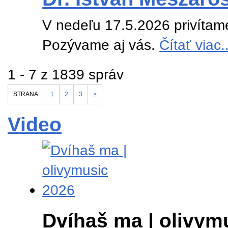
V nedeľu 17.5.2026 privítam
Pozývame aj vás.
Čítať viac..
1 - 7 z 1839 správ
STRANA:
1
2
3
>
Video
Dvíhaš ma | olivym