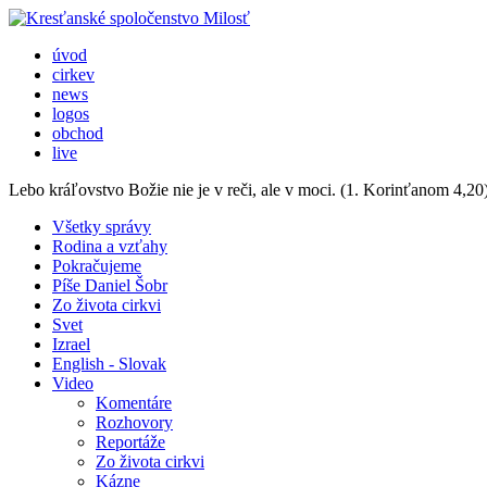
úvod
cirkev
news
logos
obchod
live
Lebo kráľovstvo Božie nie je v reči, ale v moci.
(1. Korinťanom 4,20
Všetky správy
Rodina a vzťahy
Pokračujeme
Píše Daniel Šobr
Zo života cirkvi
Svet
Izrael
English - Slovak
Video
Komentáre
Rozhovory
Reportáže
Zo života cirkvi
Kázne