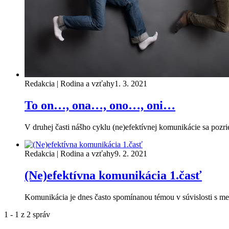
Redakcia | Rodina a vzťahy
1. 3. 2021
To on…, ona…, ono…, oni…
V druhej časti nášho cyklu (ne)efektívnej komunikácie sa pozri
Redakcia | Rodina a vzťahy
9. 2. 2021
(Ne)efektívna komunikácia 1.časť
Komunikácia je dnes často spomínanou témou v súvislosti s m
1 - 1 z 2 správ