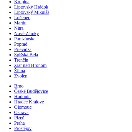
Krupina
Liptovský Hrádok
Liptovský Mikuláš
Lučenec
Martin
Nitra
Nové Zámky
Partizánske
Poprad
Prievidza
Spišská Belá
Trenčín
Žiar nad Hronom
Žilina
Zvolen
Brno
České Budějovice
Hodonín
Hradec Králové
Olomouc
Ostrava
Plzeň
Praha
Prostějov