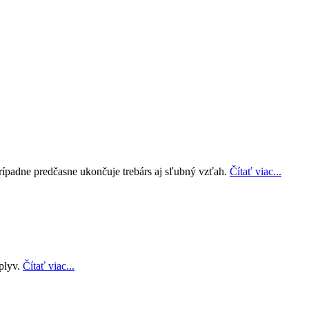
prípadne predčasne ukončuje trebárs aj sľubný vzťah.
Čítať viac...
plyv.
Čítať viac...