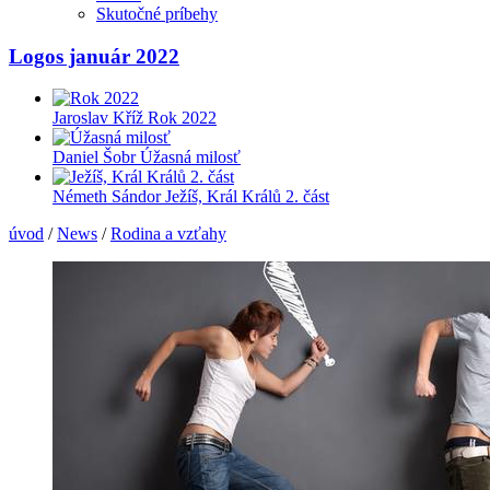
Skutočné príbehy
Logos január 2022
Jaroslav Kříž
Rok 2022
Daniel Šobr
Úžasná milosť
Németh Sándor
Ježíš, Král Králů 2. část
úvod
/
News
/
Rodina a vzťahy