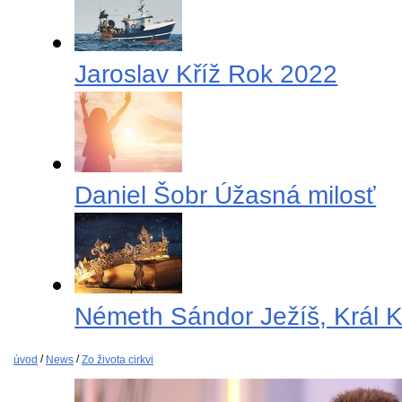
Jaroslav Kříž
Rok 2022
Daniel Šobr
Úžasná milosť
Németh Sándor
Ježíš, Král K
úvod
/
News
/
Zo života cirkvi