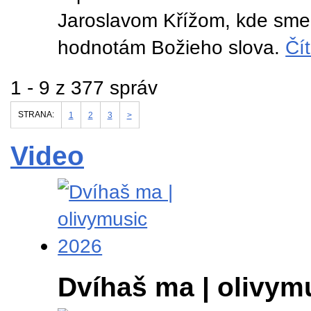
Jaroslavom Křížom, kde sme 
hodnotám Božieho slova.
Čít
1 - 9 z 377 správ
STRANA:
1
2
3
>
Video
Dvíhaš ma | olivym