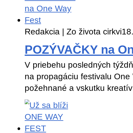
Redakcia | Zo života cirkvi
18
POZÝVAČKY na On
V priebehu posledných týždň
na propagáciu festivalu One 
požehnané a vskutku kreatí