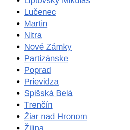
Liptovský Mikuláš
Lučenec
Martin
Nitra
Nové Zámky
Partizánske
Poprad
Prievidza
Spišská Belá
Trenčín
Žiar nad Hronom
Žilina