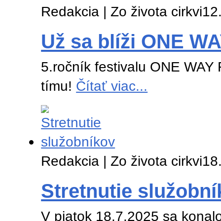
Redakcia | Zo života cirkvi
12
Už sa blíži ONE W
5.ročník festivalu ONE WAY F
tímu!
Čítať viac...
Redakcia | Zo života cirkvi
18
Stretnutie služobn
V piatok 18.7.2025 sa konalo