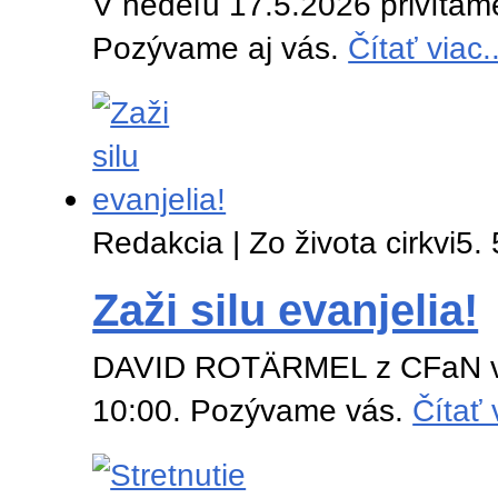
V nedeľu 17.5.2026 privítam
Pozývame aj vás.
Čítať viac..
Redakcia | Zo života cirkvi
5.
Zaži silu evanjelia!
DAVID ROTÄRMEL z CFaN v Ba
10:00. Pozývame vás.
Čítať 