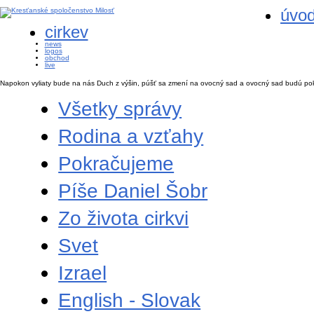
úvo
cirkev
news
logos
obchod
live
Napokon vyliaty bude na nás Duch z výšin, púšť sa zmení na ovocný sad a ovocný sad budú pok
Všetky správy
Rodina a vzťahy
Pokračujeme
Píše Daniel Šobr
Zo života cirkvi
Svet
Izrael
English - Slovak