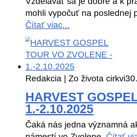
Vzdelávať sa je dobré a k pr
mohli vypočuť na poslednej p
Čítať viac...
Redakcia | Zo života cirkvi
30
HARVEST GOSPEL
1.-2.10.2025
Čaká nás jedna významná akc
námestí vo Zvolene.
Čítať via