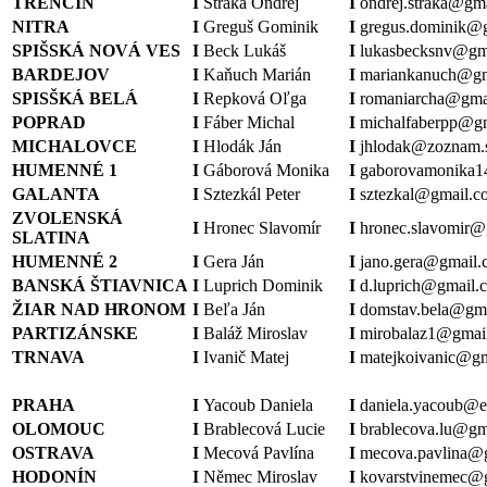
TRENČÍN
I
Straka Ondrej
I
ondrej.straka@gm
NITRA
I
Greguš Gominik
I
gregus.dominik@
SPIŠSKÁ NOVÁ VES
I
Beck Lukáš
I
lukasbecksnv@gm
BARDEJOV
I
Kaňuch
Marián
I
mariankanuch@gm
SPISŠKÁ BELÁ
I
Repková Oľga
I
romaniarcha@gma
POPRAD
I
Fáber Michal
I
michalfaberpp@g
MICHALOVCE
I
Hlodák Ján
I
jhlodak@zoznam.
HUMENNÉ 1
I
Gáborová Monika
I
gaborovamonika
GALANTA
I
Sztezkál Peter
I
sztezkal@gmail.c
ZVOLENSKÁ
I
Hronec Slavomír
I
hronec.slavomir@
SLATINA
HUMENNÉ 2
I
Gera Ján
I
jano.gera@gmail
BANSKÁ ŠTIAVNICA
I
Luprich Dominik
I
d.luprich@gmail.
ŽIAR NAD HRONOM
I
Beľa Ján
I
domstav.bela@gm
PARTIZÁNSKE
I
Baláž Miroslav
I
mirobalaz1@gmai
TRNAVA
I
Ivanič Matej
I
matejkoivanic@g
PRAHA
I
Yacoub Daniela
I
daniela.yacoub@e
OLOMOUC
I
Brablecová Lucie
I
brablecova.lu@gm
OSTRAVA
I
Mecová Pavlína
I
mecova.pavlina@
HODONÍN
I
Němec Miroslav
I
kovarstvinemec@