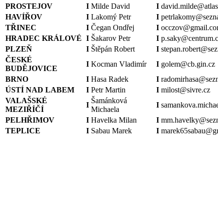
PROSTEJOV
I
Milde David
I
david.milde@atlas
HAVÍŘOV
I
Lakomý Petr
I
petrlakomy@sezn
TŘINEC
I
Čegan Ondřej
I
occzov@gmail.c
HRADEC KRÁLOVÉ
I
Šakarov Petr
I
p.saky@centrum.
PLZEŇ
I
Štěpán Robert
I
stepan.robert@se
ČESKÉ
I
Kocman Vladimír
I
golem@cb.gin.cz
BUDĚJOVICE
BRNO
I
Hasa Radek
I
radomirhasa@sez
ÚSTÍ NAD LABEM
I
Petr Martin
I
milost@sivre.cz
VALAŠSKÉ
Šamánková
I
I
samankova.micha
MEZIŘÍČÍ
Michaela
PELHŘIMOV
I
Havelka Milan
I
mm.havelky@sez
TEPLICE
I
Sabau Marek
I
marek65sabau@g