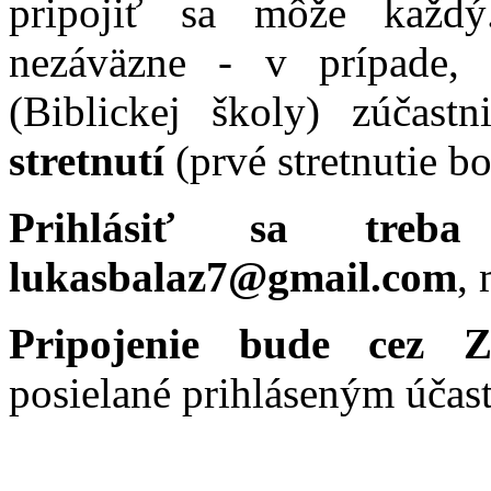
pripojiť sa môže každ
nezáväzne - v prípade, 
(Biblickej školy) zúčast
stretnutí
(
prvé stretnutie b
Prihlásiť sa tre
lukasbalaz7@gmail.com
,
Pripojenie bude cez 
posielané prihláseným účas