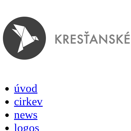
úvod
cirkev
news
logos