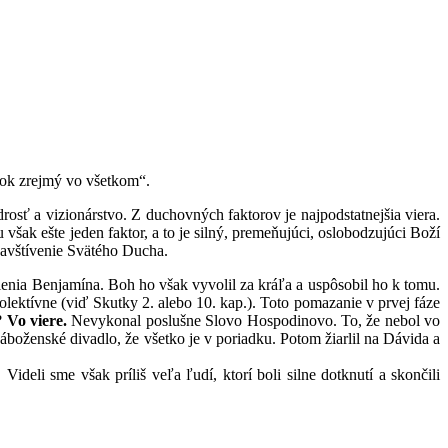
rok zrejmý vo všetkom“.
rosť a vizionárstvo. Z duchovných faktorov je najpodstatnejšia viera.
u však ešte jeden faktor, a to je silný, premeňujúci, oslobodzujúci Boží
navštívenie Svätého Ducha.
nia Benjamína. Boh ho však vyvolil za kráľa a uspôsobil ho k tomu.
olektívne (viď Skutky 2. alebo 10. kap.). Toto pomazanie v prvej fáze
l?
Vo viere.
Nevykonal poslušne Slovo Hospodinovo. To, že nebol vo
áboženské divadlo, že všetko je v poriadku. Potom žiarlil na Dávida a
ideli sme však príliš veľa ľudí, ktorí boli silne dotknutí a skončili