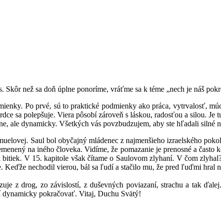
. Skôr než sa doň úplne ponoríme, vráťme sa k téme „nech je náš pok
dmienky. Po prvé, sú to praktické podmienky ako práca, vytrvalosť, múd
rdce sa polepšuje. Viera pôsobí zároveň s láskou, radosťou a silou. Je t
upne, ale dynamicky. Všetkých vás povzbudzujem, aby ste hľadali silné 
uelovej. Saul bol obyčajný mládenec z najmenšieho izraelského pokole
remenený na iného človeka. Vidíme, že pomazanie je prenosné a často k
h bitiek. V 15. kapitole však čítame o Saulovom zlyhaní. V čom zlyha
. Keďže nechodil vierou, bál sa ľudí a stačilo mu, že pred ľuďmi hral n
 z drog, zo závislostí, z duševných poviazaní, strachu a tak ďalej. V
í dynamicky pokračovať. Vitaj, Duchu Svätý!