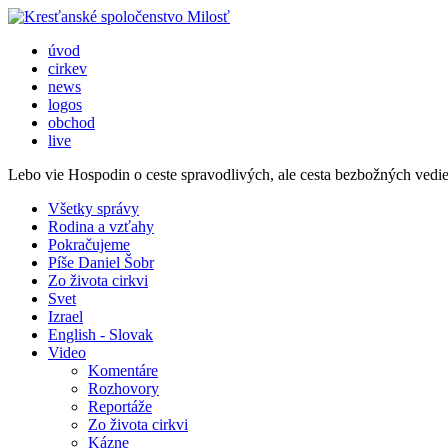
úvod
cirkev
news
logos
obchod
live
Lebo vie Hospodin o ceste spravodlivých, ale cesta bezbožných vedi
Všetky správy
Rodina a vzťahy
Pokračujeme
Píše Daniel Šobr
Zo života cirkvi
Svet
Izrael
English - Slovak
Video
Komentáre
Rozhovory
Reportáže
Zo života cirkvi
Kázne