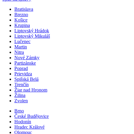
Bratislava
Brezno
Košice
Krupina
Liptovský Hrádok
Liptovský Mikuláš
Lučenec
Martin
Nitra
Nové Zámky
Partizánske
Poprad
Prievidza
Spišská Belá
Trenčín
Žiar nad Hronom
Žilina
Zvolen
Brno
České Budějovice
Hodonín
Hradec Králové
Olomouc