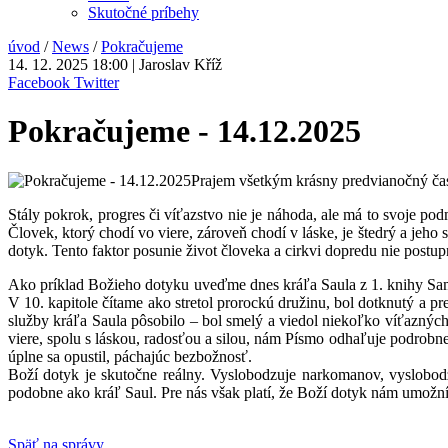
Skutočné príbehy
úvod
/
News
/
Pokračujeme
14. 12. 2025 18:00 | Jaroslav Kříž
Facebook
Twitter
Pokračujeme - 14.12.2025
Prajem všetkým krásny predvianočný čas
Stály pokrok, progres či víťazstvo nie je náhoda, ale má to svoje po
Človek, ktorý chodí vo viere, zároveň chodí v láske, je štedrý a jeho s
dotyk. Tento faktor posunie život človeka a cirkvi dopredu nie post
Ako príklad Božieho dotyku uveďme dnes kráľa Saula z 1. knihy Sam
V 10. kapitole čítame ako stretol prorockú družinu, bol dotknutý a p
služby kráľa Saula pôsobilo – bol smelý a viedol niekoľko víťaznýc
viere, spolu s láskou, radosťou a silou, nám Písmo odhaľuje podrobne
úplne sa opustil, páchajúc bezbožnosť.
Boží dotyk je skutočne reálny. Vyslobodzuje narkomanov, vyslobodzuje
podobne ako kráľ Saul. Pre nás však platí, že Boží dotyk nám umožn
Späť na správy