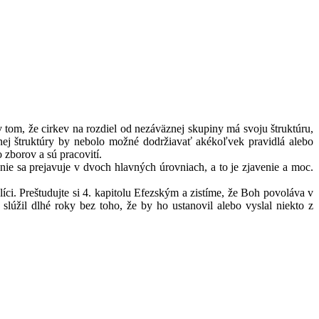
 tom, že cirkev na rozdiel od nezáväznej skupiny má svoju štruktúru,
znej štruktúry by nebolo možné dodržiavať akékoľvek pravidlá alebo
 zborov a sú pracovití.
e sa prejavuje v dvoch hlavných úrovniach, a to je zjavenie a moc.
íci. Preštudujte si 4. kapitolu Efezským a zistíme, že Boh povoláva v
žil dlhé roky bez toho, že by ho ustanovil alebo vyslal niekto z