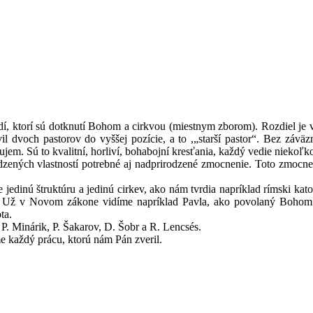
í, ktorí sú dotknutí Bohom a cirkvou (miestnym zborom). Rozdiel je v
l dvoch pastorov do vyššej pozície, a to ,„starší pastor“. Bez závä
em. Sú to kvalitní, horliví, bohabojní kresťania, každý vedie niekoľko
zených vlastností potrebné aj nadprirodzené zmocnenie. Toto zmocneni
edinú štruktúru a jedinú cirkev, ako nám tvrdia napríklad rímski katol
 Už v Novom zákone vidíme napríklad Pavla, ako povolaný Bohom slú
ta.
 P. Minárik, P. Šakarov, D. Šobr a R. Lencsés.
e každý prácu, ktorú nám Pán zveril.