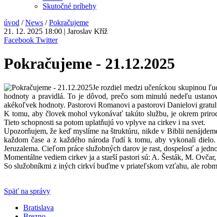
Skutočné príbehy
úvod
/
News
/
Pokračujeme
21. 12. 2025 18:00 | Jaroslav Kříž
Facebook
Twitter
Pokračujeme - 21.12.2025
Je rozdiel medzi učeníckou skupinou ľud
hodnoty a pravidlá. To je dôvod, prečo som minulú nedeľu ustanovi
akékoľvek hodnoty. Pastorovi Romanovi a pastorovi Danielovi gratuluj
K tomu, aby človek mohol vykonávať takúto službu, je okrem prirod
Tieto schopnosti sa potom uplatňujú vo vplyve na cirkev i na svet.
Upozorňujem, že keď myslíme na štruktúru, nikde v Biblii nenájdeme j
každom čase a z každého národa ľudí k tomu, aby vykonali dielo.
Jeruzalema. Cieľom práce služobných darov je rast, dospelosť a jedno
Momentálne vediem cirkev ja a starší pastori sú: A. Šesták, M. Ovčar,
So služobníkmi z iných cirkví buďme v priateľskom vzťahu, ale robm
Späť na správy
Bratislava
Brezno