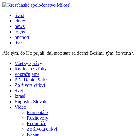
úvod
cirkev
news
logos
obchod
live
Ale tým, čo Ho prijali, dal moc stať sa deťmi Božími, tým, čo veria 
Všetky správy
Rodina a vzťahy
Pokračujeme
Píše Daniel Šobr
Zo života cirkvi
Svet
Izrael
English - Slovak
Video
Komentáre
Rozhovory
Reportáže
Zo života cirkvi
Kázne