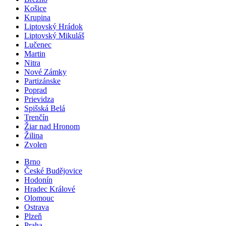
Košice
Krupina
Liptovský Hrádok
Liptovský Mikuláš
Lučenec
Martin
Nitra
Nové Zámky
Partizánske
Poprad
Prievidza
Spišská Belá
Trenčín
Žiar nad Hronom
Žilina
Zvolen
Brno
České Budějovice
Hodonín
Hradec Králové
Olomouc
Ostrava
Plzeň
Praha