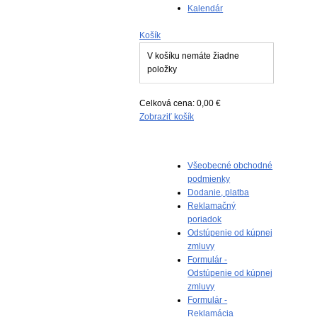
Kalendár
Košík
V košíku nemáte žiadne
položky
Celková cena:
0,00 €
Zobraziť košík
Všeobecné obchodné
podmienky
Dodanie, platba
Reklamačný
poriadok
Odstúpenie od kúpnej
zmluvy
Formulár -
Odstúpenie od kúpnej
zmluvy
Formulár -
Reklamácia