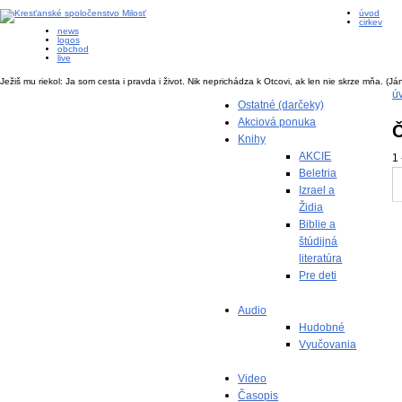
úvod
cirkev
news
logos
obchod
live
Ježiš mu riekol: Ja som cesta i pravda i život. Nik neprichádza k Otcovi, ak len nie skrze mňa.
(Já
ú
Ostatné (darčeky)
Akciová ponuka
Č
Knihy
AKCIE
1 
Beletria
Izrael a
Židia
Biblie a
štúdijná
literatúra
Pre deti
Audio
Hudobné
Vyučovania
Video
Časopis