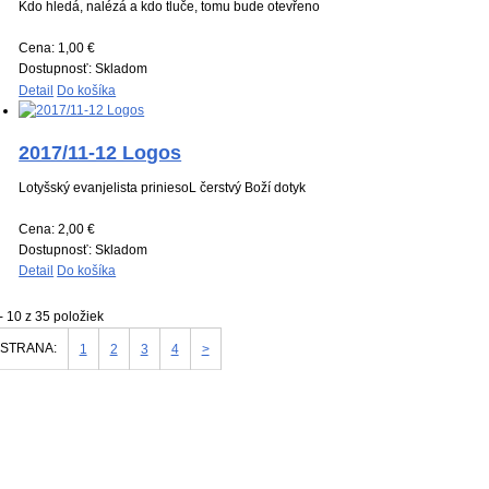
Kdo hledá, nalézá a kdo tluče, tomu bude otevřeno
Cena:
1,00 €
Dostupnosť:
Skladom
Detail
Do košíka
2017/11-12 Logos
Lotyšský evanjelista priniesoL čerstvý Boží dotyk
Cena:
2,00 €
Dostupnosť:
Skladom
Detail
Do košíka
- 10 z 35 položiek
STRANA:
1
2
3
4
>