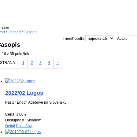
n 14,6)
vod
/
Obchod
/
Časopis
Triediť podľa
Autor:
asopis
- 10 z 35 položiek
STRANA:
1
2
3
4
>
2022/02 Logos
Pastor Enoch Adeboye na Slovensku
Cena:
3,00 €
Dostupnosť:
Skladom
Detail
Do košíka