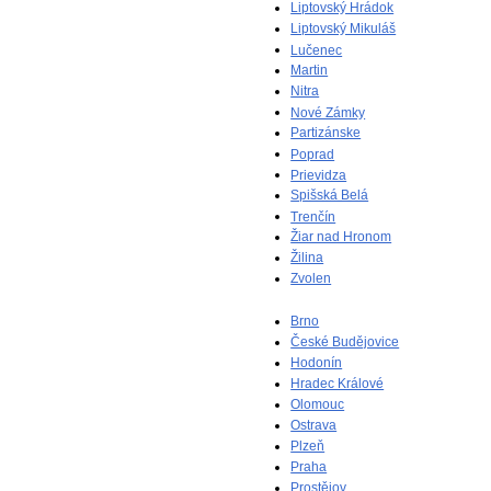
Liptovský Hrádok
Liptovský Mikuláš
Lučenec
Martin
Nitra
Nové Zámky
Partizánske
Poprad
Prievidza
Spišská Belá
Trenčín
Žiar nad Hronom
Žilina
Zvolen
Brno
České Budějovice
Hodonín
Hradec Králové
Olomouc
Ostrava
Plzeň
Praha
Prostějov