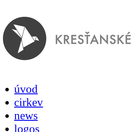
úvod
cirkev
news
logos