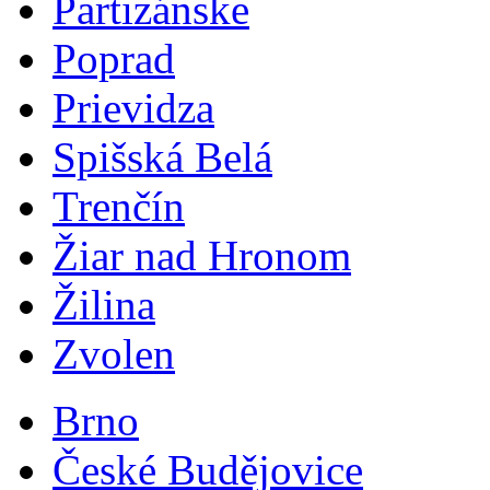
Partizánske
Poprad
Prievidza
Spišská Belá
Trenčín
Žiar nad Hronom
Žilina
Zvolen
Brno
České Budějovice