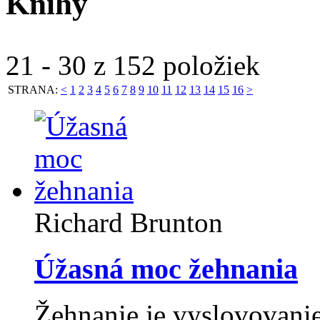
Knihy
21 - 30 z 152 položiek
STRANA:
<
1
2
3
4
5
6
7
8
9
10
11
12
13
14
15
16
>
Richard Brunton
Úžasná moc žehnania
Žehnanie je vyslovovani