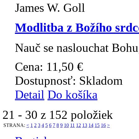
James W. Goll
Modlitba z Božího srdc
Nauč se naslouchat Bohu
Cena:
11,50 €
Dostupnosť:
Skladom
Detail
Do košíka
21 - 30 z 152 položiek
STRANA:
<
1
2
3
4
5
6
7
8
9
10
11
12
13
14
15
16
>