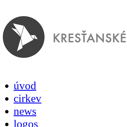
úvod
cirkev
news
logos