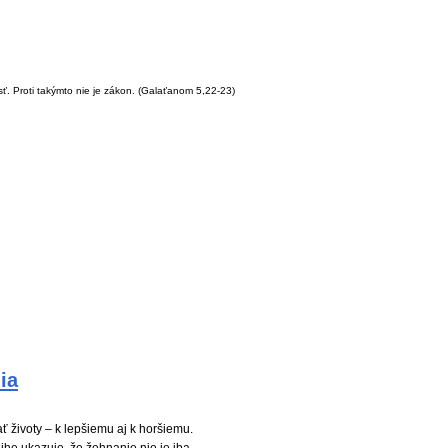
sť. Proti takýmto nie je zákon.
(Galaťanom 5,22-23)
ia
 životy – k lepšiemu aj k horšiemu.
nihe ukazuje, že žehnanie nie je iba