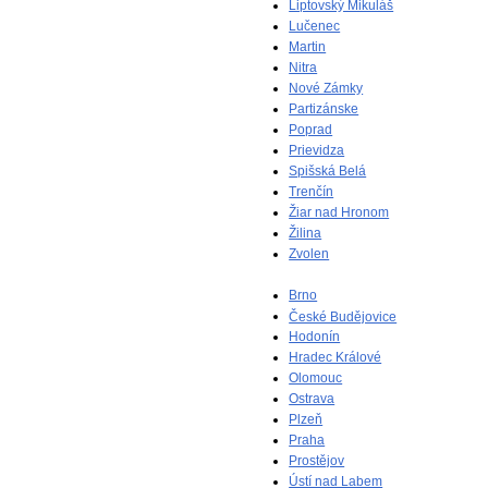
Liptovský Mikuláš
Lučenec
Martin
Nitra
Nové Zámky
Partizánske
Poprad
Prievidza
Spišská Belá
Trenčín
Žiar nad Hronom
Žilina
Zvolen
Brno
České Budějovice
Hodonín
Hradec Králové
Olomouc
Ostrava
Plzeň
Praha
Prostějov
Ústí nad Labem