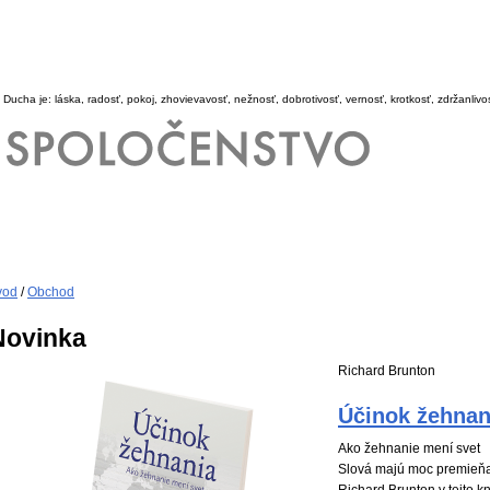
 Ducha je: láska, radosť, pokoj, zhovievavosť, nežnosť, dobrotivosť, vernosť, krotkosť, zdržanlivo
vod
/
Obchod
Novinka
Richard Brunton
Účinok žehnan
Ako žehnanie mení svet
Slová majú moc premieňať
Richard Brunton v tejto k