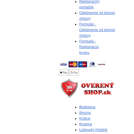
Reklamačný
poriadok
Odstúpenie od kúpnej
zmluvy
Formulár -
Odstúpenie od kúpnej
zmluvy
Formulár -
Reklamácia
tovaru
Bratislava
Brezno
Košice
Krupina
Liptovský Hrádok