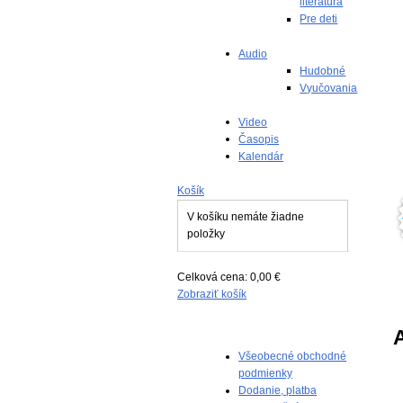
literatúra
Pre deti
Audio
Hudobné
Vyučovania
Video
Časopis
Kalendár
Košík
V košíku nemáte žiadne
položky
Celková cena:
0,00 €
Zobraziť košík
Všeobecné obchodné
podmienky
Dodanie, platba