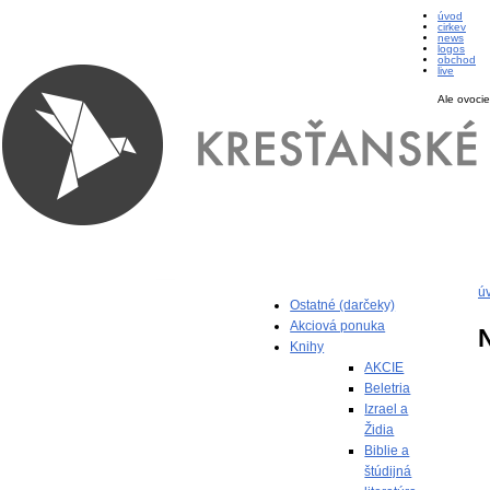
úvod
cirkev
news
logos
obchod
live
Ale ovocie
ú
Ostatné (darčeky)
Akciová ponuka
Knihy
AKCIE
Beletria
Izrael a
Židia
Biblie a
štúdijná