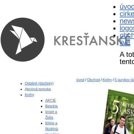
úvo
cirk
new
logo
obc
live
A to
tent
úvod
/
Obchod
/
Knihy
/
5 jazykov l
Ostatné (darčeky)
Akciová ponuka
Knihy
AKCIE
Beletria
Izrael a
Židia
Biblie a
štúdijná