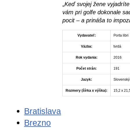
„
Keď svojej žene vyjadríte
vám pri golfe dokonale s
pocit – a prináša to impoz
Vydavateľ:
Porta libri
Väzba:
tvrdá
Rok vydania:
2016
Počet strán:
191
Jazyk:
Slovenský
Rozmery (šírka x výška):
15,2 x 21,
Bratislava
Brezno