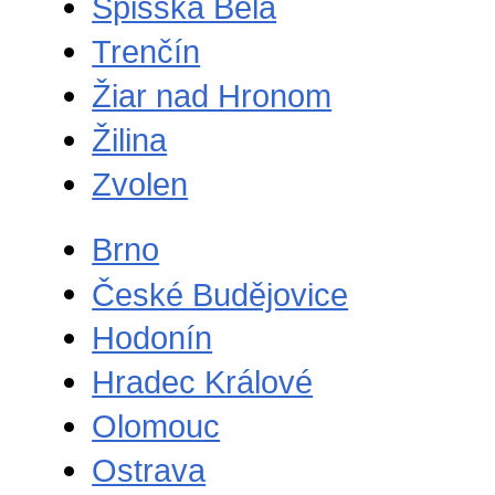
Spišská Belá
Trenčín
Žiar nad Hronom
Žilina
Zvolen
Brno
České Budějovice
Hodonín
Hradec Králové
Olomouc
Ostrava