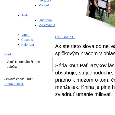
literatúra
Pre deti
Audio
Hudobné
Vyučovania
Video
O PRODUKTE
Časopis
Kalendár
Ak ste tieto slová od nej e
špičkovým hráčom v oblast
Košík
V košíku nemáte žiadne
Séria kníh Päť jazykov lás
položky
obsahuje, sú jednoduché, p
priamo k mužom o tom, čo
Celková cena:
0,00 €
Zobraziť košík
manželiek. Kniha je plná 
zvládnuť umenie milovať.