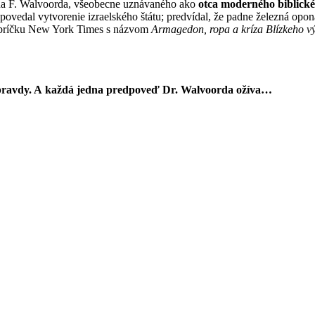
hna F. Walvoorda, všeobecne uznávaného ako
otca moderného biblick
vedal vytvorenie izraelského štátu; predvídal, že padne železná opon
 rebríčku New York Times s názvom
Armagedon, ropa a kríza Blízkeho v
z pravdy. A každá jedna predpoveď Dr. Walvoorda ožíva…