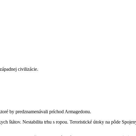
ápadnej civilizácie.
í, ktoré by predznamenávali príchod Armagedonu.
h štátov. Nestabilita trhu s ropou. Teroristické útoky na pôde Spoje