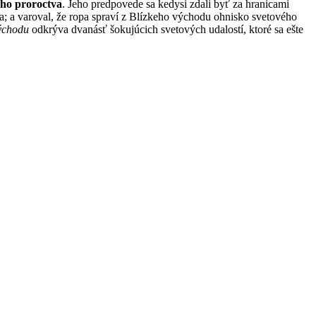
ého proroctva
. Jeho predpovede sa kedysi zdali byť za hranicami
a; a varoval, že ropa spraví z Blízkeho východu ohnisko svetového
ýchodu
odkrýva dvanásť šokujúcich svetových udalostí, ktoré sa ešte