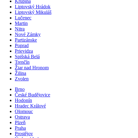
Krupina
Liptovský Hrádok
Liptovský Mikuláš
Lučenec
Martin
Nitra
Nové Zámky
Partizánske
Poprad
Prievidza
Spišská Belá
Trenčín
Žiar nad Hronom
Žilina
Zvolen
Brno
České Budějovice
Hodonín
Hradec Králové
Olomouc
Ostrava
Plzeň
Praha
Prostějov