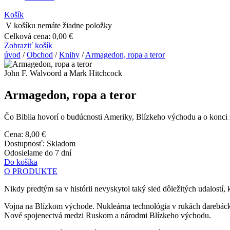
Košík
V košíku nemáte žiadne položky
Celková cena:
0,00 €
Zobraziť košík
úvod
/
Obchod
/
Knihy
/
Armagedon, ropa a teror
John F. Walvoord a Mark Hitchcock
Armagedon, ropa a teror
Čo Biblia hovorí o budúcnosti Ameriky, Blízkeho východu a o konci z
Cena:
8,00 €
Dostupnosť:
Skladom
Odosielame do 7 dní
Do košíka
O PRODUKTE
Nikdy predtým sa v histórii nevyskytol taký sled dôležitých udalost
Vojna na Blízkom východe. Nukleárna technológia v rukách darebáckyc
Nové spojenectvá medzi Ruskom a národmi Blízkeho východu.