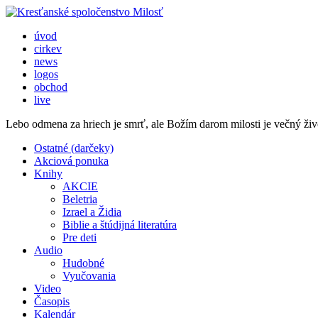
úvod
cirkev
news
logos
obchod
live
Lebo odmena za hriech je smrť, ale Božím darom milosti je večný živ
Ostatné (darčeky)
Akciová ponuka
Knihy
AKCIE
Beletria
Izrael a Židia
Biblie a štúdijná literatúra
Pre deti
Audio
Hudobné
Vyučovania
Video
Časopis
Kalendár