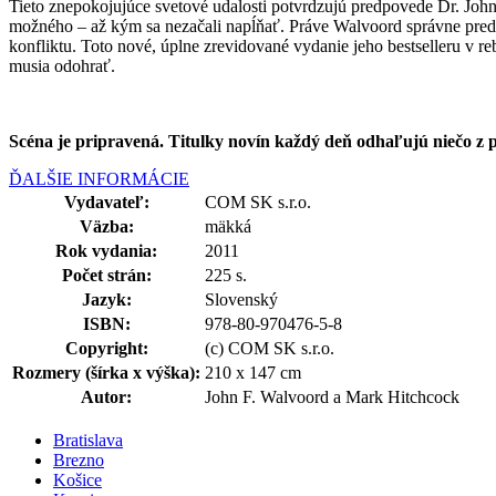
Tieto znepokojujúce svetové udalosti potvrdzujú predpovede Dr. Jo
možného – až kým sa nezačali napĺňať. Práve Walvoord správne predpo
konfliktu. Toto nové, úplne zrevidované vydanie jeho bestselleru v
musia odohrať.
Scéna je pripravená. Titulky novín každý deň odhaľujú niečo 
ĎALŠIE INFORMÁCIE
Vydavateľ:
COM SK s.r.o.
Väzba:
mäkká
Rok vydania:
2011
Počet strán:
225 s.
Jazyk:
Slovenský
ISBN:
978-80-970476-5-8
Copyright:
(c) COM SK s.r.o.
Rozmery (šírka x výška):
210 x 147 cm
Autor:
John F. Walvoord a Mark Hitchcock
Bratislava
Brezno
Košice