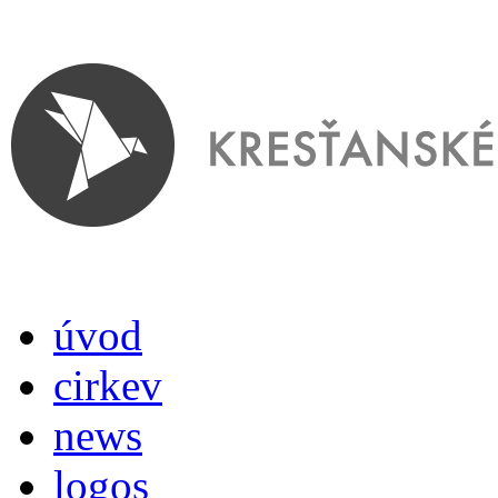
úvod
cirkev
news
logos