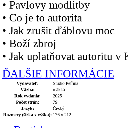
• Pavlovy modlitby
• Co je to autorita
• Jak zrušit ďáblovu moc
• Boží zbroj
• Jak uplatňovat autoritu v 
ĎALŠIE INFORMÁCIE
Vydavateľ:
Studio Petřina
Väzba:
mäkká
Rok vydania:
2025
Počet strán:
79
Jazyk:
Český
Rozmery (šírka x výška):
136 x 212