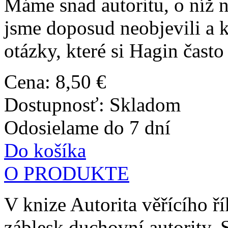
Máme snad autoritu, o níž 
jsme doposud neobjevili a 
otázky, které si Hagin často
Cena:
8,50 €
Dostupnosť:
Skladom
Odosielame do 7 dní
Do košíka
O PRODUKTE
V knize Autorita věřícího ř
záblesk duchovní autority. S