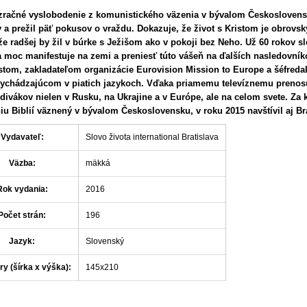
ázračné vyslobodenie z komunistického väzenia v bývalom Českoslovens
y a prežil päť pokusov o vraždu. Dokazuje, že život s Kristom je obrov
že radšej by žil v búrke s Ježišom ako v pokoji bez Neho. Už 60 rokov sle
a moc manifestuje na zemi a preniesť túto vášeň na ďalších nasledovník
istom, zakladateľom organizácie Eurovision Mission to Europe a šéfred
vychádzajúcom v piatich jazykoch. Vďaka priamemu televíznemu prenosu
 divákov nielen v Rusku, na Ukrajine a v Európe, ale na celom svete. Za
iu Biblií väznený v bývalom Československu, v roku 2015 navštívil aj B
Vydavateľ:
Slovo života international Bratislava
Väzba:
mäkká
Rok vydania:
2016
Počet strán:
196
Jazyk:
Slovenský
y (šírka x výška):
145x210