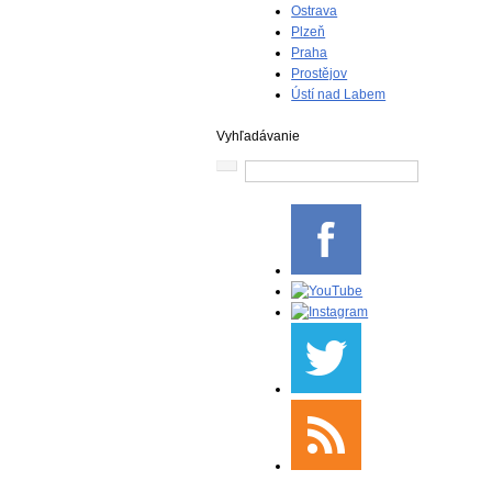
Ostrava
Plzeň
Praha
Prostějov
Ústí nad Labem
Vyhľadávanie