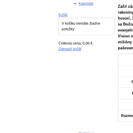
Kalendár
Zažil z
rakovin
Košík
hovorí, 
V košíku nemáte žiadne
sa Boži
položky
evanjel
Vision 
milióny
Celková cena:
0,00 €
pašovan
Zobraziť košík
Rozmer