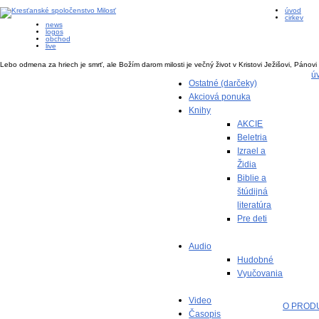
úvod
cirkev
news
logos
obchod
live
Lebo odmena za hriech je smrť, ale Božím darom milosti je večný život v Kristovi Ježišovi, Pánov
ú
Ostatné (darčeky)
Akciová ponuka
Knihy
AKCIE
Beletria
Izrael a
Židia
Biblie a
štúdijná
literatúra
Pre deti
Audio
Hudobné
Vyučovania
Video
O PROD
Časopis