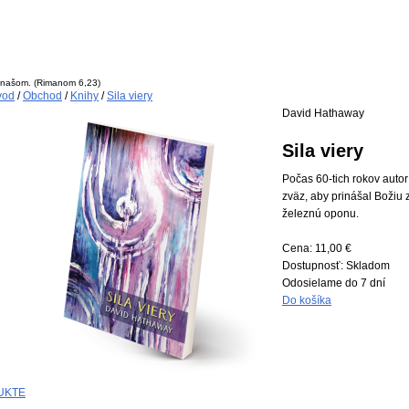
i našom.
(Rimanom 6,23)
vod
/
Obchod
/
Knihy
/
Sila viery
David Hathaway
Sila viery
Počas 60-tich rokov autor
zväz, aby prinášal Božiu 
železnú oponu.
Cena:
11,00 €
Dostupnosť:
Skladom
Odosielame do 7 dní
Do košíka
UKTE