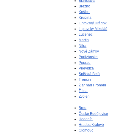
Bratislava
Brezno
Košice
Krupina
Liptovský Hrádok
Liptovský Mikuláš
Lučenec
Martin
Nitra
Nové Zámky
Partizánske
Poprad
Prievidza
Spišská Belá
Trenčín
Žiar nad Hronom
Žilina
Zvolen
Brno
České Budějovice
Hodonín
Hradec Králové
Olomouc