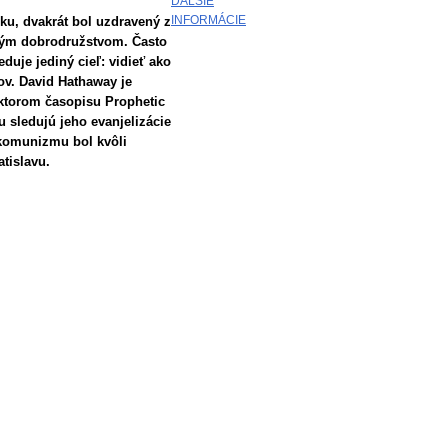
ĎALŠIE
INFORMÁCIE
ku, dvakrát bol uzdravený z
ským dobrodružstvom. Často
duje jediný cieľ: vidieť ako
ov. David Hathaway je
aktorom časopisu Prophetic
 sledujú jeho evanjelizácie
 komunizmu bol kvôli
ratislavu.