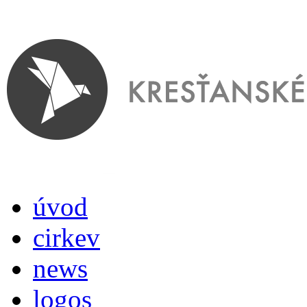
úvod
cirkev
news
logos