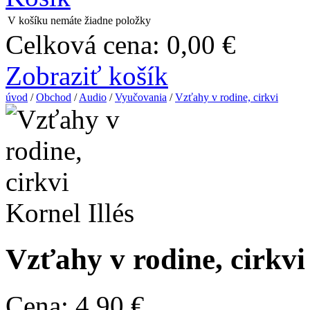
V košíku nemáte žiadne položky
Celková cena:
0,00 €
Zobraziť košík
úvod
/
Obchod
/
Audio
/
Vyučovania
/
Vzťahy v rodine, cirkvi
Kornel Illés
Vzťahy v rodine, cirkvi
Cena:
4,90 €