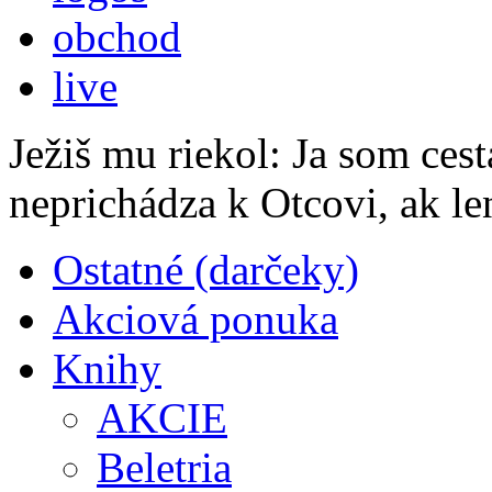
obchod
live
Ježiš mu riekol: Ja som cest
neprichádza k Otcovi, ak le
Ostatné (darčeky)
Akciová ponuka
Knihy
AKCIE
Beletria