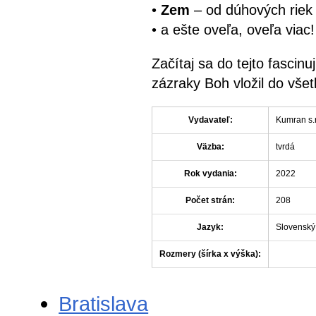
•
Zem
– od dúhových riek 
• a ešte oveľa, oveľa viac!
Začítaj sa do tejto fascin
zázraky Boh vložil do všetk
Vydavateľ:
Kumran s.r
Väzba:
tvrdá
Rok vydania:
2022
Počet strán:
208
Jazyk:
Slovenský
Rozmery (šírka x výška):
Bratislava