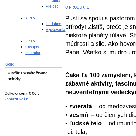
literatúra
Pre deti
O PRODUKTE
Pusti sa spolu s pastoro
Audio
Hudobné
prírody! Zistíš, prečo je 
Vyučovania
niektoré planéty túlavé. S
Video
múdrosti a sile. Ako hovo
Časopis
Pane! Všetko si múdro urob
Kalendár
Košík
V košíku nemáte žiadne
Čaká ťa 100 zamyslení, k
položky
zábavné aktivity, fascinu
neuveriteľnými vedeckým
Celková cena:
0,00 €
Zobraziť košík
•
zvieratá
– od medozvesti
•
vesmír
– od čiernych die
•
ľudské telo
– od imunitn
reč tela,