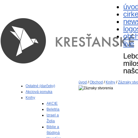
úvo
cirk
new
logo
obc
live
Lebo
milo
naš
úvod
/
Obchod
/
Knihy
/
Zázraky stv
Ostatné (darčeky)
Akciová ponuka
Knihy
AKCIE
Beletria
Izrael a
Židia
Biblie a
štúdijná