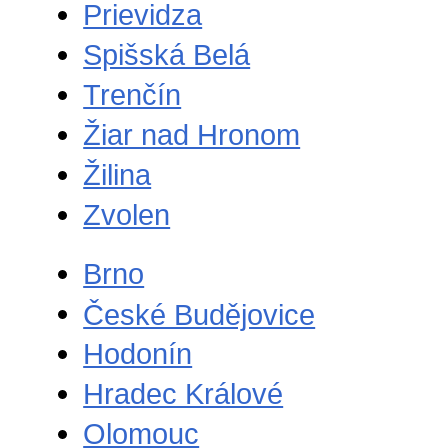
Prievidza
Spišská Belá
Trenčín
Žiar nad Hronom
Žilina
Zvolen
Brno
České Budějovice
Hodonín
Hradec Králové
Olomouc