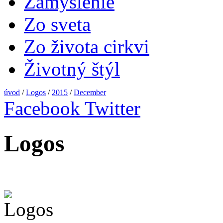
Zamyslenie
Zo sveta
Zo života cirkvi
Životný štýl
úvod
/
Logos
/
2015
/
December
Facebook
Twitter
Logos