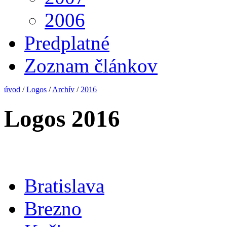
2006
Predplatné
Zoznam článkov
úvod
/
Logos
/
Archív
/
2016
Logos 2016
Bratislava
Brezno