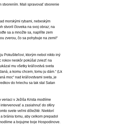
m stvorením. Mali spravovať stvorenie
 nad morskými rybami, nebeským
 stvoril človeka na svoj obraz; na
loďte sa a množte sa, naplňte zem
ou zverou, čo sa pohybuje na zemi!“
ju Pokušiteľovi, ktorým nebol nikto iný
íc rokov neskôr pokúšal zviezť na
 ukázal mu všetky kráľovstvá sveta
 daná, a komu chcem, tomu ju dám.“ (Lk
aná moc“ nad kráľovstvami sveta, je
edkov do hriechu sa tak stal Satan
 veriaci v Ježiša Krista modlíme
intervenovať a zasiahnuť do sféry
omto svete veľmi dôležité. Niektorí
e a bránia tomu, aby celkom prepadol
 modlime a bojujme boje Hospodinove.