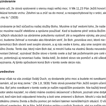
yznávanie
ísmo učí, že slová vyslovené s vierou majú veľkú moc. V Mk 11,23 Pán Ježiš hovorí
ikázal tomuto vrchu: Zdvihni sa a zrúť sa do mora!, a nezapochyboval by v srdci, ale v
 mu to.“ (SEB)
yznávanie je tiež súčasťou našej služby Bohu. Musíme si byť vedomí toho, že naše 
oc musíme naučiť efektívne a správne používať. Keď si budeme plniť srdcia Božím 
 ťažkých situáciách sa ubránime pokušeniu vysloviť zlé a negatívne výroky, ale po
ci, budeme žehnať a rovnako ako Abrahám veriť, že Boh „povoláva veci, ktoré nie s
emohúci Boh stvoril svet svojím slovom, a aj nás vedie k tomu, aby sme svojimi slov
ášho života. Tento dar, ktorý nám Boh dal, si mnohí ľudia na vlastnú škodu neuved
ovolaní žehnať, vyznávať Božie slovo v tomto svete a byť tak požehnaním pre celé 
c, potvrdzujú aj neveriaci ľudia. Vedia totiž, že dobré slovo vie pomôcť a zlé uško
 vyznania. Aj týmto spôsobom koná Boh v tomto svete skrze nás.
vedectvo
Teraz však na vás zostúpi Svätý Duch, vy dostanete jeho moc a budete mi svedkam
Samárii, až po kraj zeme.“ (Sk 1,8, SEB) Tieto slová povedal Pán Ježiš svojim učen
eba. Byť jeho svedkami v tomto svete je naším najväčším poslaním. Nie každý kresť
astor alebo kazateľ, no všetci máme osobnú skúsenosť s Bohom, poznali sme dotyk 
ocit, keď nám boli odpustené hriechy a boli sme zmierení s Bohom. Mnohí z nás tie
dikálnu zmenu života a Božiu pomoc pri riešení takmer neriešiteľných situácií. O v
ydávať svedectvo. Ak je Pán Ježiš Kristus reálny v našich životoch, stal sa naším