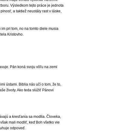
zboru. Výsledkom tejto práce je jednota
lnosť, a taktiež neustály rast v láske,
 im pri tom, no na tomto diele musia
tela Kristovho.
rejavuje. Pán koná svoju vôľu na zemi
 ústami. Biblia nás učí o tom, že to,
e životy. Ako teda slúžiť Pánovi
lávajú a kresťania sa modlia. Človeka,
 však mali modliť, keď Boh všetko vie
sluhuje odpoveď.