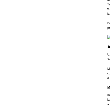
Tá
vi
kt
Ľu
pr
A
Už
s
M
č
a
M
Ka
kt
a