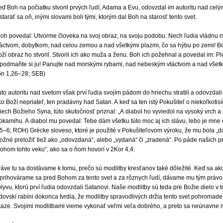
ď Boh na počiatku stvoril prvých ľudí, Adama a Evu, odovzdal im autoritu nad celý
starať sa oň, inými slovami boli tými, ktorým dal Boh na starosť tento svet.
Boh povedal: Utvorme človeka na svoj obraz, na svoju podobu. Nech ľudia vládnu
táctvom, dobytkom, nad celou zemou a nad všetkými plazmi, čo sa hýbu po zemi! Boh
ží obraz ho stvoril. Stvoril ich ako muža a ženu. Boh ich požehnal a povedal im: P
 podmaňte si ju! Panujte nad morskými rybami, nad nebeským vtáctvom a nad všetk
Gn 1,26–28; SEB)
to autoritu nad svetom však prví ľudia svojím pádom do hriechu stratili a odovzdali 
o Boží nepriateľ, ten pradávny had Satan. A keď sa ten istý Pokušiteľ o niekoľkotis
iech Božieho Syna, túto skutočnosť priznal: „A diabol ho vyviedol na vysoký vrch a
 okamihu. A diabol mu povedal: Tebe dám všetku túto moc aj ich slávu, lebo je mne
,5–6; ROH) Grécke sloveso, ktoré je použité v Pokušiteľovom výroku, že mu bola „d
ožné preložiť tiež ako „odovzdaná“, alebo „vydaná“ či „zradená“. Po páde našich pr
bohom tohto veku“, ako sa o ňom hovorí v 2Kor 4,4.
áve tu sa dostávame k tomu, prečo sú modlitby kresťanov také dôležité. Keď sa ako
 prihovárame sa pred Bohom za tento svet a za rôznych ľudí, dávame mu tým právo 
lyvu, ktorú prví ľudia odovzdali Satanovi. Naše modlitby sú teda pre Božie dielo v t
idovskí rabíni dokonca tvrdia, že modlitby spravodlivých držia tento svet pohromad
kaze. Svojimi modlitbami vieme vykonať veľmi veľa dobrého, a preto sa neúnavne