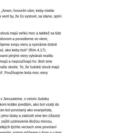
: „Amen, hovorím vám, keby niekto
eril by, že čo vyslovil, sa stane, splní
slová majú veľkú moc a taktiež sa túto
slovom a porastieme vo viere,
užijeme svoju vieru a vyznáme dobré
ú, ako keby boli“ (Rim 4,17).
ami plnými viery vytvárali realitu
omujú a nepoužívajú ho. Boli sme
naše okolie. To, že ľudské slová majú
diť. Používajme teda moc viery
i v Jeruzaleme, v celom Judsku
íkom krátko predtým, ako bol vzatý do
an bol povolaný ako evanjelista,
jeho lásky a zakúsili sme ten úžasný
ž zažili uzdravenie Božou mocou,
šetkých týchto veciach sme povolaní
 spasením, potom môžeme o ňom a o tom,