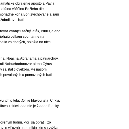
ramatické obrátenie apoštola Pavla.
bsolútna väčšina Božieho diela
 mimoriadne koná Boh zvrchovane a sám
žobníkov – ľudí.
ovať evanjelizačný leták, Bibliu, alebo
biehajú celkom spontánne na
odlia za chorých, položia na nich
ocha, Noacha, Abraháma a patriarchov,
 boli Nabuchodonozor alebo Cýrus.
rý sa stal človekom, Mesiášom
ich povolaných a pomazaných ľudí
tohto tela: „On je hlavou tela, Cirkvi.
lavou cirkvi teda nie je žiaden ľudský
oreným ľuďmi, ktorí sa obrátili zo
ví o víťaznú cenu nikto, kto sa vyžíva