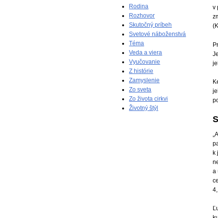
Rodina
v
Rozhovor
zm
Skutočný príbeh
(K
Svetové náboženstvá
Téma
P
Veda a viera
Je
Vyučovanie
j
Z histórie
Zamyslenie
Ke
Zo sveta
j
Zo života cirkvi
p
Životný štýl
S
„A
pa
k
n
a 
ce
4
Ľu
ku