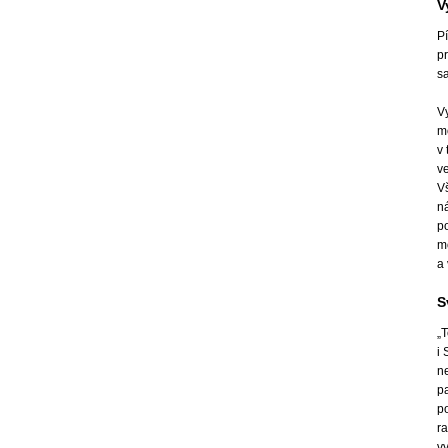
V
P
pr
sa
V
m
v
ve
Vš
n
p
mo
a
S
„
i 
n
p
p
ra
v