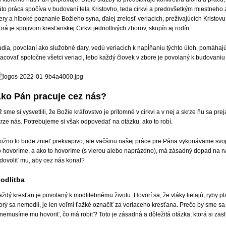
to práca spočíva v budovaní tela Kristovho, teda cirkvi a predovšetkým miestneho 
ery a hlboké poznanie Božieho syna, ďalej zrelosť veriacich, prežívajúcich Kristovu p
orá je spojivom kresťanskej Cirkvi jednotlivých zborov, skupín aj rodín.
dia, povolaní ako služobné dary, vedú veriacich k napĺňaniu týchto úloh, pomáhajú
acovať spoločne všetci veriaci, lebo každý človek v zbore je povolaný k budovaniu 
ko Pán pracuje cez nás?
 sme si vysvetlili, že Božie kráľovstvo je prítomné v cirkvi a v nej a skrze ňu sa p
krze nás. Potrebujeme si však odpovedať na otázku, ako to robí.
ožno to bude znieť prekvapivo, ale väčšinu našej práce pre Pána vykonávame svojimi
o hovoríme, a ako to hovoríme (s vierou alebo naprázdno), má zásadný dopad na naš
 dovoliť mu, aby cez nás konal?
odlitba
ždý kresťan je povolaný k modlitebnému životu. Hovorí sa, že vtáky lietajú, ryby p
orý sa nemodlí, je len veľmi ťažké označiť za veriaceho kresťana. Prečo by sme sa
 nemusíme mu hovoriť, čo má robiť? Toto je zásadná a dôležitá otázka, ktorá si za