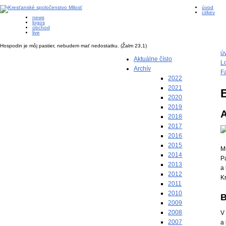
úvod
cirkev
news
logos
obchod
live
Hospodin je môj pastier, nebudem mať nedostatku.
(Žalm 23,1)
ú
Aktuálne číslo
L
Archív
F
2022
2021
2020
2019
A
2018
2017
2016
2015
M
2014
Pá
2013
a
2012
Kr
2011
2010
B
2009
2008
V
2007
a 