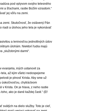
a nadúva pod vplyvom svojho telesného
bmi a šľachami, rastie Božím vzrastom.“
ávať jej vôľu na zemi.
 na zemi. Skutočnosť, že oslávený Pán
o riadi a úlohou jeho tela je vykonávať
asivitou a lenivosťou jednotlivých údov
krétnym úlohám. Niektorí ľudia majú
va „služobnými darmi“.
 evanjelia, iných ustanovil za
ho tela, až kým všetci nedospejeme
losti je plnosť Krista. Aby sme už
u úskočnosťou, chytráctvom
v Krista. On je hlava, z neho rastie
oho, ako je dané každej časti.“ (Ef
 svätých na dielo služby. Toto je cieľ,
 ktorú majú veriaci vykonať na zemi.