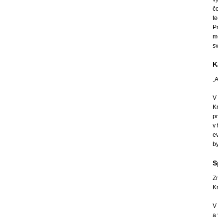
čo
t
Pr
m
s
K
„
V 
Kr
pr
v
ev
by
S
Z
Kr
V
a 