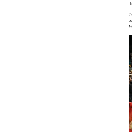
do
Os
po
e