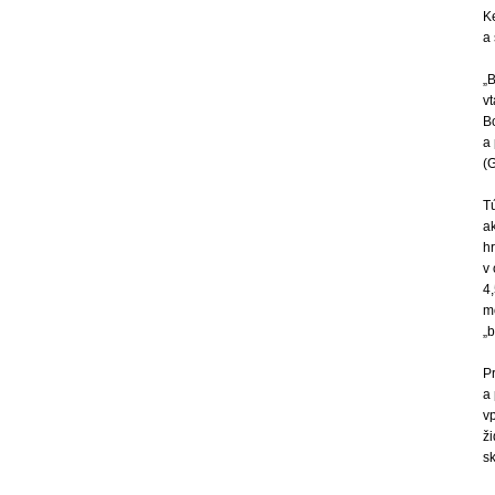
Ke
a 
„
v
Bo
a
(
Tú
ak
hr
v
4
m
„
Pr
a
vp
ž
s