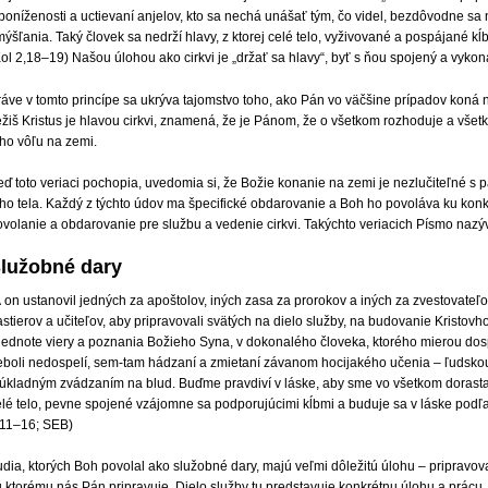
 poníženosti a uctievaní anjelov, kto sa nechá unášať tým, čo videl, bezdôvodne s
ýšľania. Taký človek sa nedrží hlavy, z ktorej celé telo, vyživované a pospájané kĺ
ol 2,18–19) Našou úlohou ako cirkvi je „držať sa hlavy“, byť s ňou spojený a vykon
ráve v tomto princípe sa ukrýva tajomstvo toho, ako Pán vo väčšine prípadov koná
žiš Kristus je hlavou cirkvi, znamená, že je Pánom, že o všetkom rozhoduje a všetk
eho vôľu na zemi.
ď toto veriaci pochopia, uvedomia si, že Božie konanie na zemi je nezlučiteľné s p
eho tela. Každý z týchto údov ma špecifické obdarovanie a Boh ho povoláva ku kon
ovolanie a obdarovanie pre službu a vedenie cirkvi. Takýchto veriacich Písmo nazý
lužobné dary
 on ustanovil jedných za apoštolov, iných zasa za prorokov a iných za zvestovateľov
stierov a učiteľov, aby pripravovali svätých na dielo služby, na budovanie Kristov
 jednote viery a poznania Božieho Syna, v dokonalého človeka, ktorého mierou dospe
eboli nedospelí, sem-tam hádzaní a zmietaní závanom hocijakého učenia – ľudsko
úkladným zvádzaním na blud. Buďme pravdiví v láske, aby sme vo všetkom dorastali 
lé telo, pevne spojené vzájomne sa podporujúcimi kĺbmi a buduje sa v láske podľa t
,11–16; SEB)
dia, ktorých Boh povolal ako služobné dary, majú veľmi dôležitú úlohu – pripravovať
 ktorému nás Pán pripravuje. Dielo služby tu predstavuje konkrétnu úlohu a prácu,