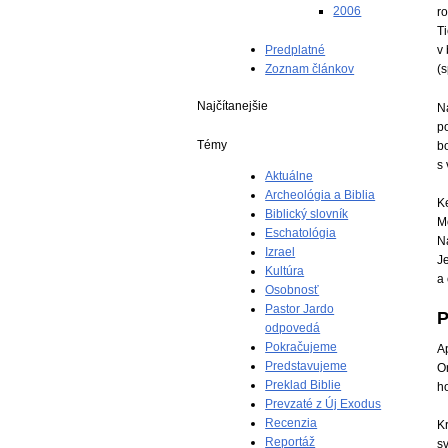
2006
r
T
Predplatné
v
Zoznam článkov
(s
Najčítanejšie
Na
p
Témy
bo
s 
Aktuálne
Archeológia a Biblia
K
Biblický slovník
M
Eschatológia
N
Izrael
J
Kultúra
a 
Osobnosť
Pastor Jardo
P
odpovedá
Pokračujeme
Ap
Predstavujeme
On
Preklad Biblie
h
Prevzaté z Új Exodus
Recenzia
Kr
Reportáž
sv