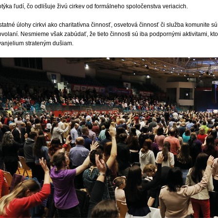
týka ľudí, čo odlišuje živú cirkev od formálneho spoločenstva veriacich.
tatné úlohy cirkvi ako charitatívna činnosť, osvetová činnosť či služba komunite sú
volaní. Nesmieme však zabúdať, že tieto činnosti sú iba podpornými aktivitami, kt
vanjelium strateným dušiam.