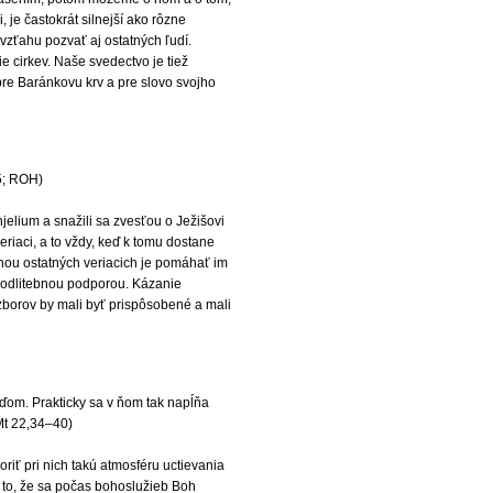
 je častokrát silnejší ako rôzne
vzťahu pozvať aj ostatných ľudí.
e cirkev. Naše svedectvo je tiež
pre Baránkovu krv a pre slovo svojho
5; ROH)
jelium a snažili sa zvesťou o Ježišovi
riaci, a to vždy, keď k tomu dostane
lohou ostatných veriacich je pomáhať im
 modlitebnou podporou. Kázanie
 zborov by mali byť prispôsobené a mali
uďom. Prakticky sa v ňom tak napĺňa
(Mt 22,34–40)
iť pri nich takú atmosféru uctievania
 a to, že sa počas bohoslužieb Boh