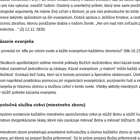
 pre nás vykonal, svedčiť ľuďom. Osobný a overiteľný príbeh, ktorý sme sami prežili,
eologické argumenty. Ak máme živý vzťah s Bohom, je pre nás jednoduché do tohto 
esne takýmto spôsobom sa šíri evanjelium, Dobrá správa o Ježišovi Kristovi, a rasti
ocnou zbraňou, ktorou porážame diabla v našom živote: „Ale oni nad ním zvíťazili 
vedectva…“ (Zj 12,11; SEB)
ázanie evanjelia
A povedal im: Iďte po celom svete a kážte evanjelium každému stvoreniu!“ (Mk 16,1
Skutkoch apoštolských vidíme mnohé príklady Božích služobníkov, ktorí kázali evan
istovi zasiahnuť jednotlivcov aj zástupy. Kázať evanjelium „v malom“ môže každý ve
íležitosť. Existujú tiež ľudia, ktorí sú k tomuto povolaní a špeciálne obdarovaní. Ú
 tom napríklad praktickou pomocou pri organizácii evanjelizácii, pozývaním ľudí a
anjelia je hlavnou úlohou a službou cirkví v tomto svete. Všetky aktivity miestnych
 slúžiť potrebe kázania evanjelia.
poločná služba cirkvi (miestneho zboru)
myslom existencie každého miestneho spoločenstva cirkvi je slúžiť Bohu a slúžiť ľ
istovo dvojprikázanie lásky, ktoré nás zaväzuje milovať Boha a milovať blížnych. 
 miestnom zbore prebiehajú pravidelné bohoslužby a úlohou každého zboru je vytvor
viery, pri ktorej sa prejaví Božia prítomnosť. Sú to práve prejavy Božej prítomnosti