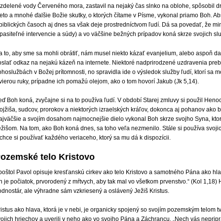
ozdelené vody Červeného mora, zastavil na nejaký čas slnko na oblohe, spôsobil d
ieto a mnohé ďalšie Božie skutky, o ktorých čítame v Písme, vykonal priamo Boh. A
 biblických časoch aj dnes sa však deje prostredníctvom ľudí. Dá sa povedať, že
pasiteľné intervencie a súdy) a vo väčšine bežných prípadov koná skrze svojich slu
 to, aby sme sa mohli obrátiť, nám musel niekto kázať evanjelium, alebo aspoň dar
oslať odkaz na nejakú kázeň na internete. Niektoré nadprirodzené uzdravenia pre
hoslužbách v Božej prítomnosti, no spravidla ide o výsledok služby ľudí, ktorí sa m
vierou ruky, prípadne ich pomažú olejom, ako o tom hovorí Jakub (Jk 5,14).
eď Boh koná, zvyčajne si na to používa ľudí. V období Starej zmluvy si použil Hen
ojžiša, sudcov, prorokov a niektorých izraelských kráľov, dokonca aj pohanov ako
ajväčšie a svojím dosahom najmocnejšie dielo vykonal Boh skrze svojho Syna, kto
ežišom. Na tom, ako Boh koná dnes, sa toho veľa nezmenilo. Stále si používa svoj
chce si používať každého veriaceho, ktorý sa mu dá k dispozícii.
ozemské telo Kristovo
oštol Pavol opisuje kresťanskú cirkev ako telo Kristovo a samotného Pána ako hlavu 
 je počiatok, prvorodený z mŕtvych, aby tak mal vo všetkom prvenstvo.“ (Kol 1,18) H
odnostár, ale výhradne sám vzkriesený a oslávený Ježiš Kristus.
istus ako hlava, ktorá je v nebi, je organicky spojený so svojím pozemským telom tv
ojich hriechov a uverili v neho ako vo svojho Pána a Záchrancu. „Nech vás nepripra