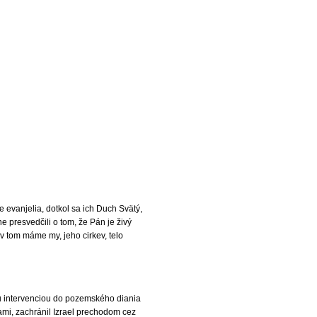
e evanjelia, dotkol sa ich Duch Svätý,
e presvedčili o tom, že Pán je živý
 tom máme my, jeho cirkev, telo
u intervenciou do pozemského diania
nami, zachránil Izrael prechodom cez