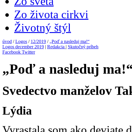
Zo sveta
Zo života cirkvi
Životný štýl
úvod
/
Logos
/
12/2019
/
„Poď a nasleduj ma!“
Logos december 2019
|
Redakcia
|
Skutočný príbeh
Facebook
Twitter
„Poď a nasleduj ma!
Svedectvo manželov Ta
Lýdia
Vyrastala som ako deviate d