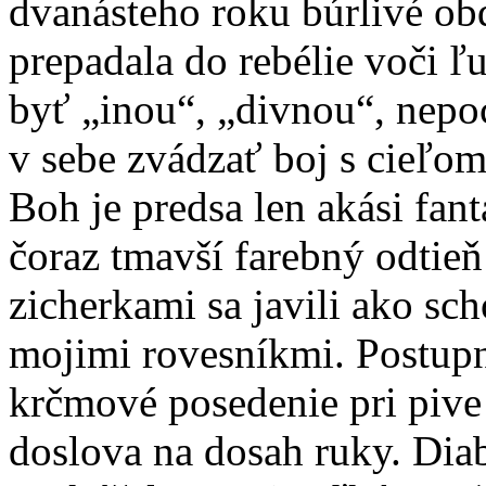
dvanásteho roku búrlivé ob
prepadala do rebélie voči 
byť „inou“, „divnou“, nepo
v sebe zvádzať boj s cieľom
Boh je predsa len akási fa
čoraz tmavší farebný odtieň
zicherkami sa javili ako sch
mojimi rovesníkmi. Postupne
krčmové posedenie pri pive
doslova na dosah ruky. Di