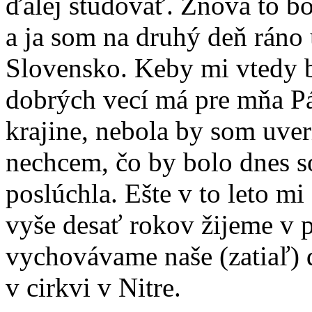
ďalej študovať. Znova to bo
a ja som na druhý deň ráno 
Slovensko. Keby mi vtedy b
dobrých vecí má pre mňa Pá
krajine, nebola by som uveri
nechcem, čo by bolo dnes 
poslúchla. Ešte v to leto m
vyše desať rokov žijeme v
vychovávame naše (zatiaľ) d
v cirkvi v Nitre.