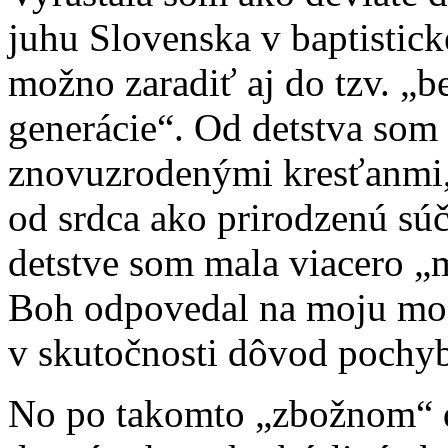
juhu Slovenska v baptistick
možno zaradiť aj do tzv. „b
generácie“. Od detstva som
znovuzrodenými kresťanmi,
od srdca ako prirodzenú sú
detstve som mala viacero „
Boh odpovedal na moju mod
v skutočnosti dôvod pochyb
No po takomto „zbožnom“ d