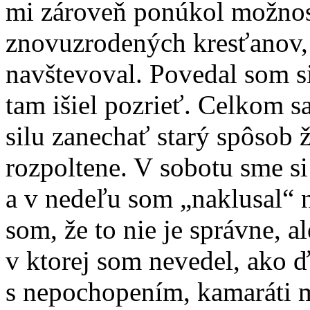
mi zároveň ponúkol možnos
znovuzrodených kresťanov, 
navštevoval. Povedal som si
tam išiel pozrieť. Celkom s
silu zanechať starý spôsob ž
rozpoltene. V sobotu sme si
a v nedeľu som „naklusal“ n
som, že to nie je správne, a
v ktorej som nevedel, ako ď
s nepochopením, kamaráti m