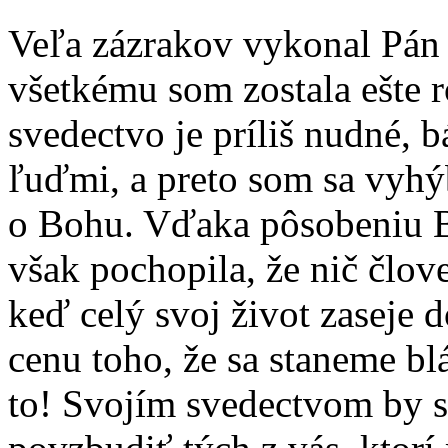
Veľa zázrakov vykonal Pán 
všetkému som zostala ešte 
svedectvo je príliš nudné, 
ľuďmi, a preto som sa vyh
o Bohu. Vďaka pôsobeniu B
však pochopila, že nič člove
keď celý svoj život zaseje 
cenu toho, že sa staneme blá
to! Svojím svedectvom by 