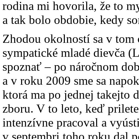
rodina mi hovorila, že to m
a tak bolo obdobie, kedy so
Zhodou okolností sa v tom 
sympatické mladé dievča (Ly
spoznať – po náročnom dobýj
a v roku 2009 sme sa napok
ktorá ma po jednej takejto
zboru. V to leto, keď prile
intenzívne pracoval a vyústi
v septembri toho roku dal 