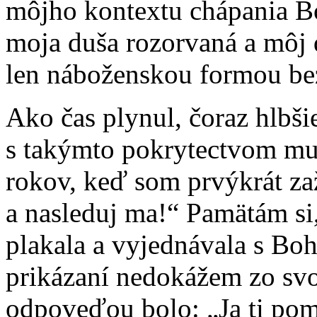
môjho kontextu chápania Bo
moja duša rozorvaná a môj 
len náboženskou formou be
Ako čas plynul, čoraz hlbš
s takýmto pokrytectvom m
rokov, keď som prvýkrát zaž
a nasleduj ma!“ Pamätám si,
plakala a vyjednávala s Bo
prikázaní nedokážem zo svoj
odpoveďou bolo: „Ja ti pom