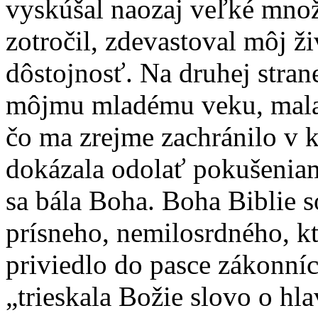
vyskúšal naozaj veľké množ
zotročil, zdevastoval môj ž
dôstojnosť. Na druhej stran
môjmu mladému veku, mala
čo ma zrejme zachránilo v k
dokázala odolať pokušeniam
sa bála Boha. Boha Biblie 
prísneho, nemilosrdného, kt
priviedlo do pasce zákonníc
„trieskala Božie slovo o h