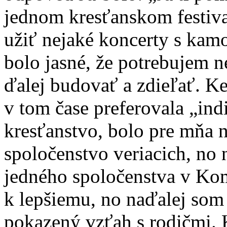
jednom kresťanskom festiva
užiť nejaké koncerty s ka
bolo jasné, že potrebujem 
ďalej budovať a zdieľať. K
v tom čase preferovala „ind
kresťanstvo, bolo pre mňa 
spoločenstvo veriacich, no
jedného spoločenstva v Kom
k lepšiemu, no naďalej som
pokazený vzťah s rodičmi. 