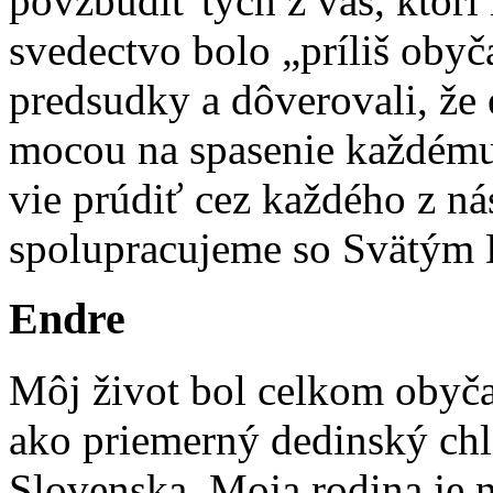
povzbudiť tých z vás, ktorí
svedectvo bolo „príliš obyča
predsudky a dôverovali, že
mocou na spasenie každému
vie prúdiť cez každého z ná
spolupracujeme so Svätým
Endre
Môj život bol celkom obyča
ako priemerný dedinský chla
Slovenska. Moja rodina je