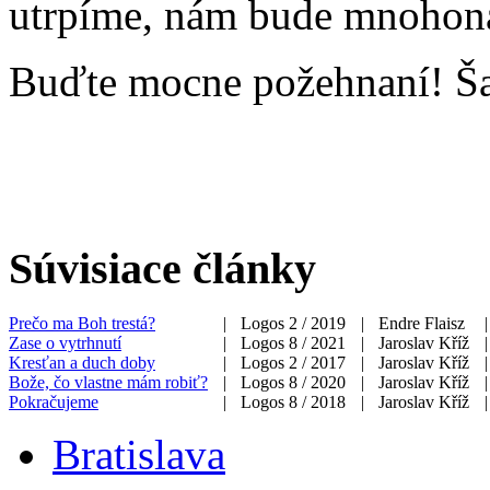
utrpíme, nám bude mnohon
Buďte mocne požehnaní! Š
Súvisiace články
Prečo ma Boh trestá?
|
Logos 2 / 2019
|
Endre Flaisz
|
Zase o vytrhnutí
|
Logos 8 / 2021
|
Jaroslav Kříž
|
Kresťan a duch doby
|
Logos 2 / 2017
|
Jaroslav Kříž
|
Bože, čo vlastne mám robiť?
|
Logos 8 / 2020
|
Jaroslav Kříž
|
Pokračujeme
|
Logos 8 / 2018
|
Jaroslav Kříž
|
Bratislava