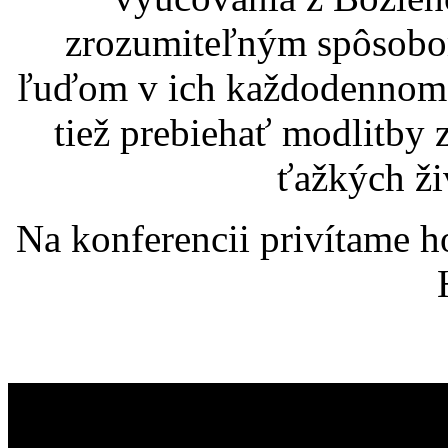
zrozumiteľným spôsobo
ľuďom v ich každodennom ž
tiež prebiehať modlitby 
ťažkých ži
Na konferencii privítame 