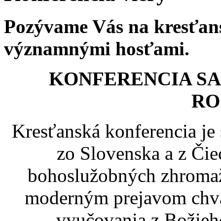
Pozývame Vás na kresťans
významnými hosťami.
KONFERENCIA SA
RO
Kresťanská konferencia je
zo Slovenska a z Čie
bohoslužobných zhromažd
moderným prejavom chvál
vyučovania z Božieh