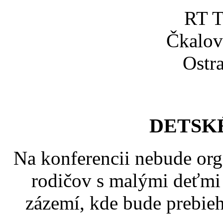
RT T
Čkalov
Ostr
DETSK
Na konferencii nebude org
rodičov s malými deťmi
zázemí, kde bude prebieh