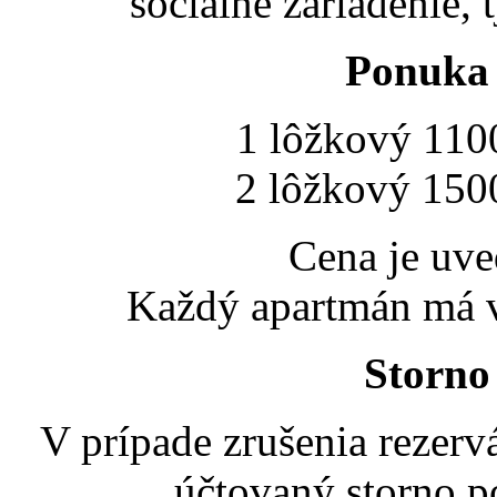
sociálne zariadenie, t
Ponuka
1 lôžkový 110
2 lôžkový 150
Cena je uve
Každý apartmán má vl
Storno
V prípade zrušenia rezerv
účtovaný storno p