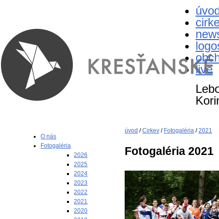
úvo
cirk
new
logo
obc
live
Lebo
Kori
úvod
/
Cirkev
/
Fotogaléria
/
2021
O nás
Fotogaléria
Fotogaléria 2021
2026
2025
2024
2023
2022
2021
2020