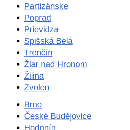
Partizánske
Poprad
Prievidza
Spišská Belá
Trenčín
Žiar nad Hronom
Žilina
Zvolen
Brno
České Budějovice
Hodonín