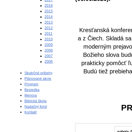
2017
2016
2015
2014
2013
2012
Kresťanská konferen
2011
a z Čiech. Skladá sa
2010
2009
moderným prejavom
2008
Božieho slova bu
2007
2006
prakticky pomôcť ľ
Budú tiež prebieha
Skutočné príbehy
Plánované akcie
Program
Besiedka
Menora
Biblická škola
P
Nadačný fond
Kontakt
sobota 