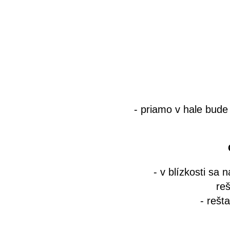
- priamo v hale bude
- v blízkosti s
re
- rešt