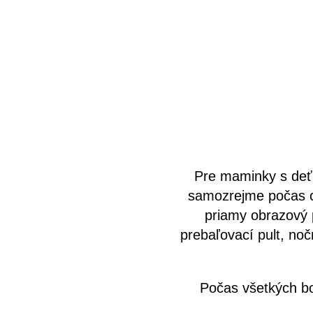
Pre maminky s de
samozrejme počas c
priamy obrazový p
prebaľovací pult, noč
Počas všetkých b