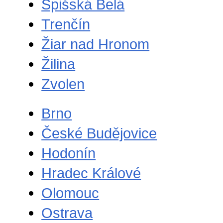
Spišská Belá
Trenčín
Žiar nad Hronom
Žilina
Zvolen
Brno
České Budějovice
Hodonín
Hradec Králové
Olomouc
Ostrava