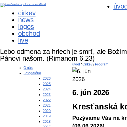
úvo
cirkev
news
logos
obchod
live
Lebo odmena za hriech je smrť, ale Božím d
Pánovi našom.
(Rimanom 6,23)
úvod
/
Cirkev
/
Program
O nás
Fotogaléria
2026
2025
2024
6. jún 2026
2023
2022
Kresťanská ko
2021
2020
2019
Pozývame Vás na kr
2018
(06.06.2026).