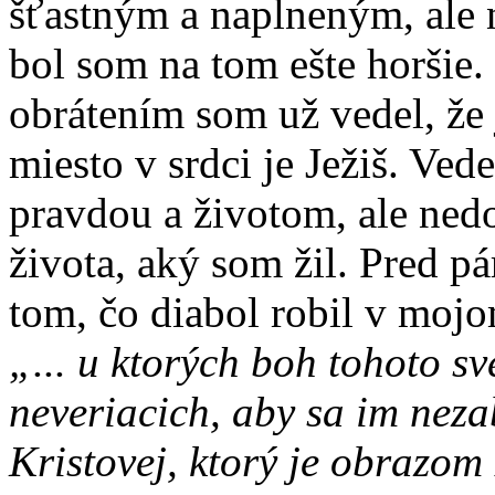
šťastným a naplneným, ale 
bol som na tom ešte horšie
obrátením som už vedel, že 
miesto v srdci je Ježiš. Ved
pravdou a životom, ale ned
života, aký som žil. Pred p
tom, čo diabol robil v mojo
„... u ktorých boh tohoto sv
neveriacich, aby sa im nezab
Kristovej, ktorý je obrazo