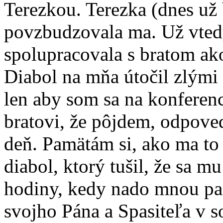
Terezkou. Terezka (dnes už
povzbudzovala ma. Už vtedy
spolupracovala s bratom ak
Diabol na mňa útočil zlými
len aby som sa na konferen
bratovi, že pôjdem, odpoved
deň. Pamätám si, ako ma to 
diabol, ktorý tušil, že sa m
hodiny, kedy nado mnou pan
svojho Pána a Spasiteľa v 