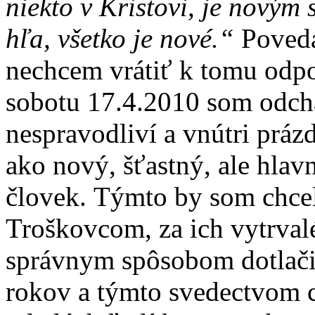
niekto v Kristovi, je novým
hľa, všetko je nové.“
Povedal
nechcem vrátiť k tomu odpo
sobotu 17.4.2010 som odch
nespravodliví a vnútri práz
ako nový, šťastný, ale hla
človek. Týmto by som chc
Troškovcom, za ich vytrvalé
správnym spôsobom dotlačil
rokov a týmto svedectvom 