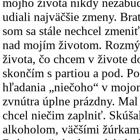
môjho života nikdy nezabu
udiali najväčšie zmeny. Brat
som sa stále nechcel zmeni
nad mojím životom. Rozmýš
života, čo chcem v živote d
skončím s partiou a pod. P
hľadania „niečoho“ v mojom
zvnútra úplne prázdny. Mal 
chcel niečim zaplniť. Skúšal
alkoholom, väčšími žúrkami