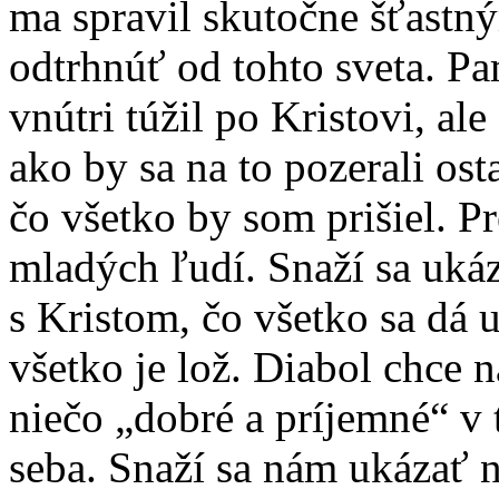
ma spravil skutočne šťastn
odtrhnúť od tohto sveta. P
vnútri túžil po Kristovi, al
ako by sa na to pozerali ost
čo všetko by som prišiel. Pr
mladých ľudí. Snaží sa uká
s Kristom, čo všetko sa dá u
všetko je lož. Diabol chce 
niečo „dobré a príjemné“ v 
seba. Snaží sa nám ukázať n