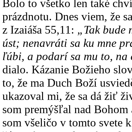
Bolo to všetko len také chv
prázdnotu. Dnes viem, že s
z Izaiáša 55,11:
„Tak bude m
úst; nenavráti sa ku mne pr
ľúbi, a podarí sa mu to, na
dialo. Kázanie Božieho slo
to, že ma Duch Boží usvied
ukazoval mi, že sa dá žiť ž
som premýšľal nad Bohom a
som všeličo v tomto svete k