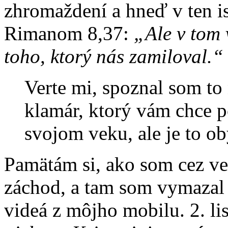
zhromaždení a hneď v ten is
Rimanom 8,37:
„Ale v tom 
toho, ktorý nás zamiloval.“
Verte mi, spoznal som to 
klamár, ktorý vám chce p
svojom veku, ale je to ob
Pamätám si, ako som cez v
záchod, a tam som vymazal 
videá z môjho mobilu. 2. l