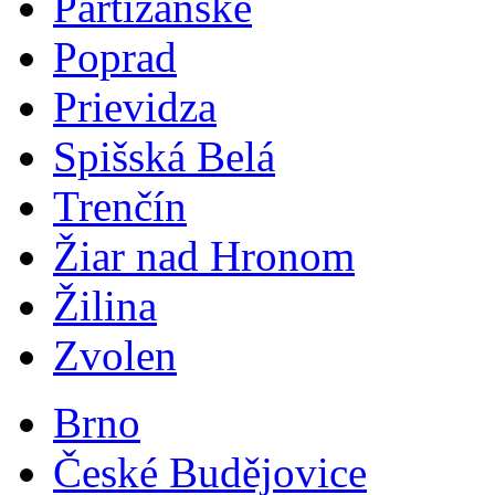
Partizánske
Poprad
Prievidza
Spišská Belá
Trenčín
Žiar nad Hronom
Žilina
Zvolen
Brno
České Budějovice