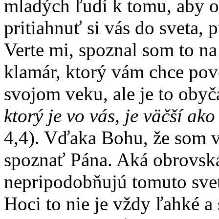
mladých ľudí k tomu, aby o
pritiahnuť si vás do sveta, 
Verte mi, spoznal som to na 
klamár, ktorý vám chce pove
svojom veku, ale je to obyč
ktorý je vo vás, je väčší ako
4,4). Vďaka Bohu, že som
spoznať Pána. Aká obrovská
nepripodobňujú tomuto svetu
Hoci to nie je vždy ľahké a 