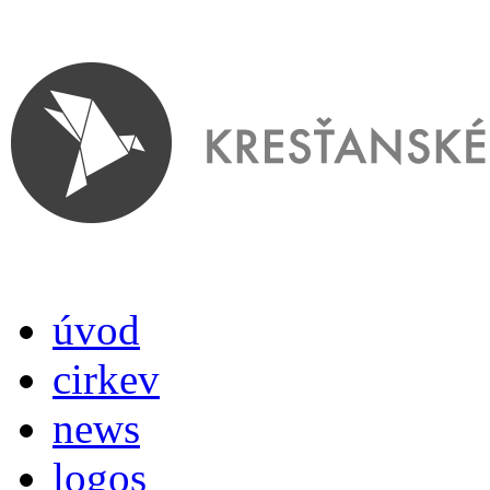
úvod
cirkev
news
logos