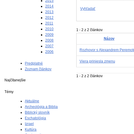
2015
2014
Vyhľadať
2013
2012
2011
2010
1 - 2 z 2 článkov
2009
Názov
2008
2007
Rozhovor s Alexandrem Peremo
2006
Viera priniesla zmenu
Predplatné
Zoznam článkov
1 - 2 z 2 článkov
Najčítanejšie
Témy
Aktuálne
Archeológia a Biblia
Biblický slovník
Eschatológia
Izrael
Kultúra