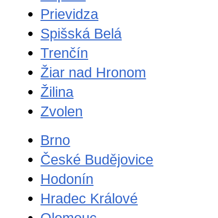
Prievidza
Spišská Belá
Trenčín
Žiar nad Hronom
Žilina
Zvolen
Brno
České Budějovice
Hodonín
Hradec Králové
Olomouc