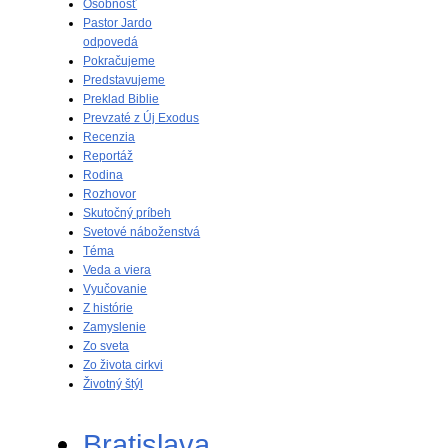
Osobnosť
Pastor Jardo
odpovedá
Pokračujeme
Predstavujeme
Preklad Biblie
Prevzaté z Új Exodus
Recenzia
Reportáž
Rodina
Rozhovor
Skutočný príbeh
Svetové náboženstvá
Téma
Veda a viera
Vyučovanie
Z histórie
Zamyslenie
Zo sveta
Zo života cirkvi
Životný štýl
Bratislava