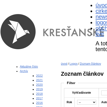
úvo
cirk
new
logo
obc
live
A to
tent
úvod
/
Logos
/
Zoznam článkov
Aktuálne číslo
Archív
Zoznam článkov
2022
2021
Filter
2020
2019
Vyhľadávanie
2018
2017
Rok
Aut
2016