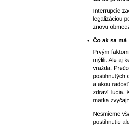
Interrupcie za
legalizáciou p
znovu obmedzi
Čo ak sa má 
Prvým faktom 
mýlili. Ale aj
vražda. Prečo
postihnutých d
a akou radosťo
zdraví ľudia.
matka zvyčajn
Nesmieme vša
postihnutie a