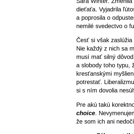
Sara Winter. Zmenila 
dieťaťa. Vyjadrila ľút
a poprosila o odpuste
nemilé svedectvo o fu
Česť si však zaslúžia
Nie každý z nich sa 
musí mať silný dôvod. 
a slobody toho typu, 
kresťanskými myšlien
potrestať. Liberalizmu
si s ním dovolia nesúh
Pre akú takú korektn
choice
. Nevymenujem 
že som ich ani nedočí