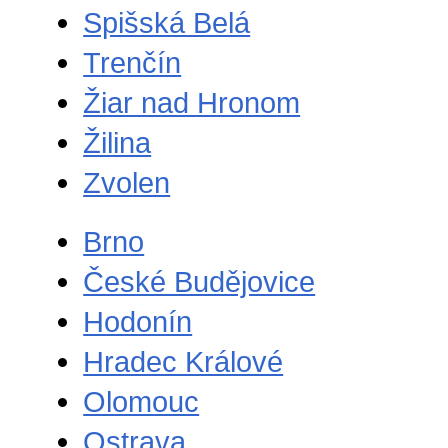
Spišská Belá
Trenčín
Žiar nad Hronom
Žilina
Zvolen
Brno
České Budějovice
Hodonín
Hradec Králové
Olomouc
Ostrava