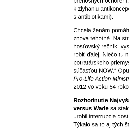
prenosných ochorení. 
k zlyhaniu antikoncepč
s antibiotikami).
Chcela ženám pomáhať
znova tehotné. Na str
hosťovský rečník, vy
robiť ďalej. Niečo tu
potratárskeho priemy
súčasťou NOW.“ Opust
Pro-Life Action Minist
2012 vo veku 64 roko
Rozhodnutie Najvyš
versus Wade
sa stal
urobil interrupcie do
Týkalo sa to aj tých 