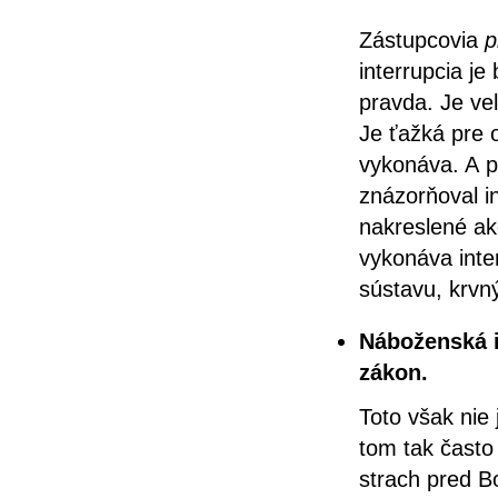
Zástupcovia
p
interrupcia je
pravda. Je veľ
Je ťažká pre o
vykonáva. A p
znázorňoval i
nakreslené ak
vykonáva inte
sústavu, krvn
Náboženská 
zákon.
Toto však nie 
tom tak často
strach pred B