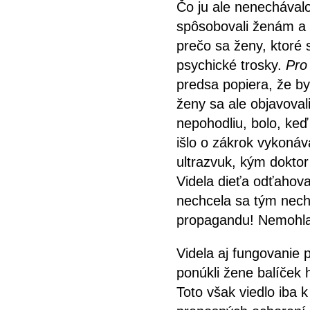
Čo ju ale nenechávalo
spôsobovali ženám a a
prečo sa ženy, ktoré s
psychické trosky.
Pro
predsa popiera, že by
ženy sa ale objavovali
nepohodliu, bolo, keď 
išlo o zákrok vykoná
ultrazvuk, kým doktor
Videla dieťa odťahovať
nechcela sa tým necha
propagandu! Nemohla 
Videla aj fungovanie 
ponúkli žene balíček
Toto však viedlo iba 