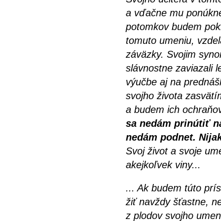
a vďačne mu ponúknem
potomkov budem pokla
tomuto umeniu, vzdel
záväzky. Svojim synom
slávnostne zaviazali 
výučbe aj na prednáš
svojho života zasvätí
a budem ich ochraňov
sa nedám prinútiť n
nedám podnet. Nijak
Svoj život a svoje um
akejkoľvek viny...
... Ak budem túto prí
žiť navždy šťastne, n
z plodov svojho umen