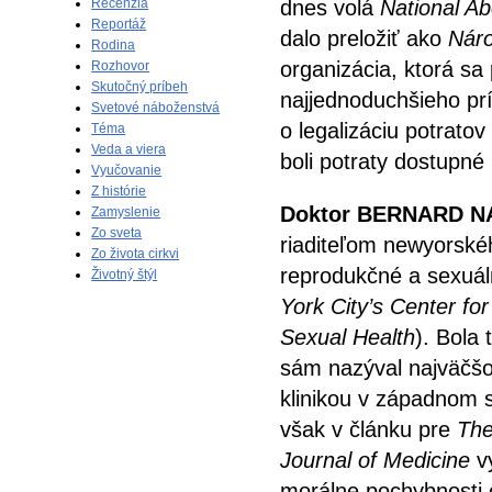
Recenzia
dnes volá
National Ab
Reportáž
dalo preložiť ako
Náro
Rodina
organizácia, ktorá sa
Rozhovor
Skutočný príbeh
najjednoduchšieho prí
Svetové náboženstvá
o legalizáciu potrato
Téma
Veda a viera
boli potraty dostupné 
Vyučovanie
Z histórie
Doktor BERNARD 
Zamyslenie
Zo sveta
riaditeľom newyorské
Zo života cirkvi
reprodukčné a sexuál
Životný štýl
York City’s Center fo
Sexual Health
). Bola 
sám nazýval najväčšo
klinikou v západnom 
však v článku pre
The
Journal of Medicine
vy
morálne pochybnosti 