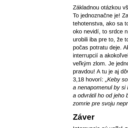
Základnou otázkou vša
To jednoznačne je! Zab
tehotenstva, ako sa t
oko nevidí, to srdce n
urobili iba pre to, že 
počas potratu deje. 
interrupcií a akokoľv
veľkým zlom. Je jedno
pravdou! A tu je aj d
3,18 hovorí:
„Keby so
a nenapomenul by si 
a odvrátil ho od jeho
zomrie pre svoju nepr
Záver