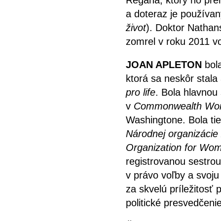
Regana, ktorý ho prem
a doteraz je používa
život
). Doktor Natha
zomrel v roku 2011 v
JOAN APLETON
bola
ktorá sa neskôr stala 
pro life
. Bola hlavnou
v
Commonwealth Wome
Washingtone. Bola ti
Národnej organizácie 
Organization for W
registrovanou sestrou
v právo voľby a svoju
za skvelú príležitosť 
politické presvedčenie