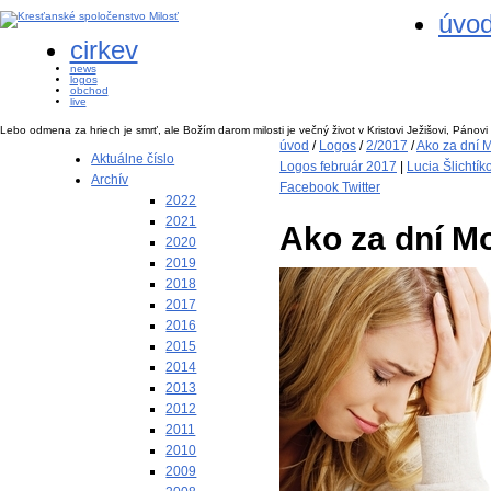
úvo
cirkev
news
logos
obchod
live
Lebo odmena za hriech je smrť, ale Božím darom milosti je večný život v Kristovi Ježišovi, Pánov
úvod
/
Logos
/
2/2017
/
Ako za dní 
Aktuálne číslo
Logos február 2017
|
Lucia Šlichtík
Archív
Facebook
Twitter
2022
2021
Ako za dní M
2020
2019
2018
2017
2016
2015
2014
2013
2012
2011
2010
2009