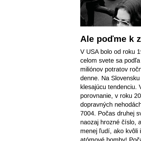
Ale poďme k z
V USA bolo od roku 1
celom svete sa podľ
miliónov potratov roč
denne. Na Slovensku s
klesajúcu tendenciu. 
porovnanie, v roku 2
dopravných nehodách 
7004. Počas druhej sv
naozaj hrozné číslo, 
menej ľudí, ako kvôli
atómové bomby! Počas 