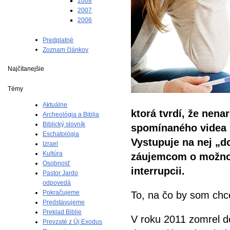
2008
2007
2006
Predplatné
Zoznam článkov
Najčítanejšie
Témy
Aktuálne
ktorá tvrdí, že nen
Archeológia a Biblia
Biblický slovník
spomínaného videa b
Eschatológia
Vystupuje na nej „d
Izrael
Kultúra
záujemcom o možnos
Osobnosť
interrupcii.
Pastor Jardo
odpovedá
Pokračujeme
To, na čo by som chcel
Predstavujeme
Preklad Biblie
V roku 2011 zomrel dok
Prevzaté z Új Exodus