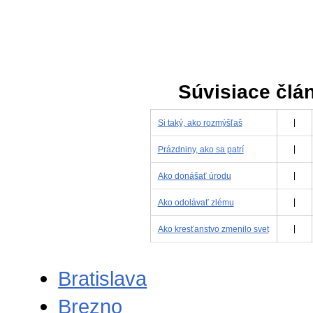
Súvisiace člá
Si taký, ako rozmýšľaš
|
Prázdniny, ako sa patrí
|
Ako donášať úrodu
|
Ako odolávať zlému
|
Ako kresťanstvo zmenilo svet
|
Bratislava
Brezno