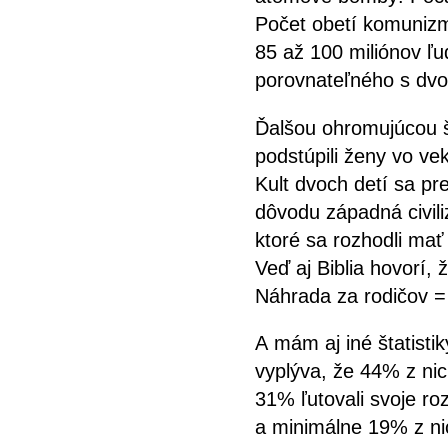
Počet obetí komuniz
85 až 100 miliónov ľ
porovnateľného s dvom
Ďalšou ohromujúcou št
podstúpili ženy vo ve
Kult dvoch detí sa pr
dôvodu západná civili
ktoré sa rozhodli mať
Veď aj Biblia hovorí,
Náhrada za rodičov = 
A mám aj iné štatistik
vyplýva, že 44% z ni
31% ľutovali svoje ro
a minimálne 19% z ni