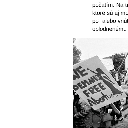
počatím. Na t
ktoré sú aj mo
po“ alebo vnú
oplodnenému v