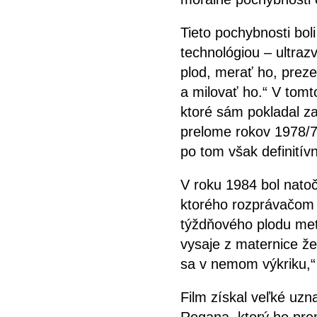
Tieto pochybnosti bol
technológiou – ultra
plod, merať ho, prezer
a milovať ho.“ V tomt
ktoré sám pokladal z
prelome rokov 1978/79
po tom však definitív
V roku 1984 bol nato
ktorého rozprávačom 
týždňového plodu met
vysaje z maternice žen
sa v nemom výkriku,“
Film získal veľké uz