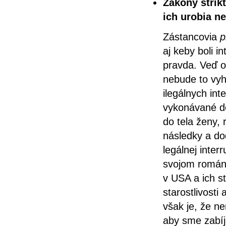
Zákony strik
ich urobia n
Zástancovia
p
aj keby boli i
pravda. Veď o
nebude to vyh
ilegálnych int
vykonávané do
do tela ženy, 
následky a do
legálnej inter
svojom romá
v USA a ich s
starostlivost
však je, že n
aby sme zabíj