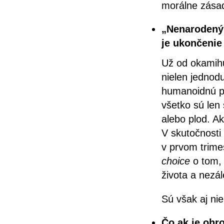
morálne zásad
„Nenarodený“
je ukončenie 
Už od okamihu
nielen jednod
humanoidnú po
všetko sú len
alebo plod. A
V skutočnost
v prvom trime
choice
o tom, 
života a nezá
Sú však aj ni
Čo ak je ohr