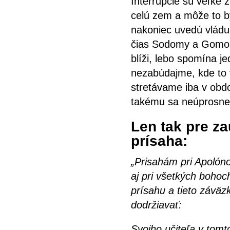
Interrupcie sú veľké 
celú zem a môže to by
nakoniec uvedú vládu 
čias Sodomy a Gomor
blíži, lebo spomína j
nezabúdajme, kde to v
stretávame iba v obdo
takému sa neúprosne
Len tak pre za
prísaha:
„Prisahám pri
Apolóno
aj pri všetkých bohoc
prísahu a tieto záväz
dodržiavať:
Svojho učiteľa v tomt