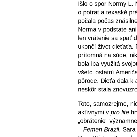
Išlo o spor Normy L. 
o potrat a texaské p
počala počas znásilne
Norma v podstate ani
len vrátenie sa späť 
ukončí život dieťaťa
prítomná na súde, nik
bola iba využitá svoj
všetci ostatní Američ
pôrode. Dieťa dala k
neskôr stala znovuzr
Toto, samozrejme, nie 
aktívnymi v
pro life
hn
„obrátenie“ významnej
–
Femen Brazil
. Sara