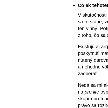
Čo ak tehote
V skutočnosti
sa to stane, z
ten vinný. Pot
z toho, čo sa 
Existujú aj a
poskytnúť mat
nútený darova
a nehodné vôb
zaoberať.
Nedá sa mi al
na
pro life
ovp
skupín proti 
právo sa rozh