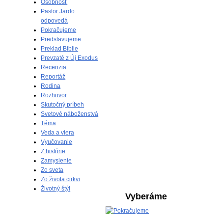
Osobnosť
Pastor Jardo
odpovedá
Pokračujeme
Predstavujeme
Preklad Biblie
Prevzaté z Új Exodus
Recenzia
Reportáž
Rodina
Rozhovor
Skutočný príbeh
Svetové náboženstvá
Téma
Veda a viera
Vyučovanie
Z histórie
Zamyslenie
Zo sveta
Zo života cirkvi
Životný štýl
Vyberáme