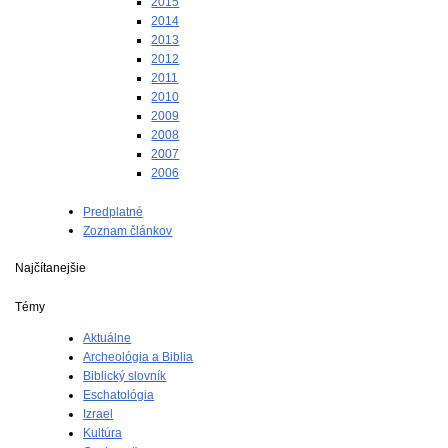
2015
2014
2013
2012
2011
2010
2009
2008
2007
2006
Predplatné
Zoznam článkov
Najčítanejšie
Témy
Aktuálne
Archeológia a Biblia
Biblický slovník
Eschatológia
Izrael
Kultúra