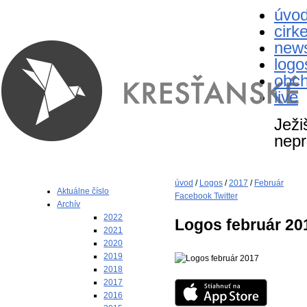
úvo
cirk
new
logo
obc
live
Ježi
nepr
úvod
/
Logos
/
2017
/
Február
Aktuálne číslo
Facebook
Twitter
Archív
2022
Logos február 20
2021
2020
2019
2018
2017
2016