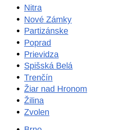
Nitra
Nové Zámky
Partizánske
Poprad
Prievidza
Spišská Belá
Trenčín
Žiar nad Hronom
Žilina
Zvolen
Brno