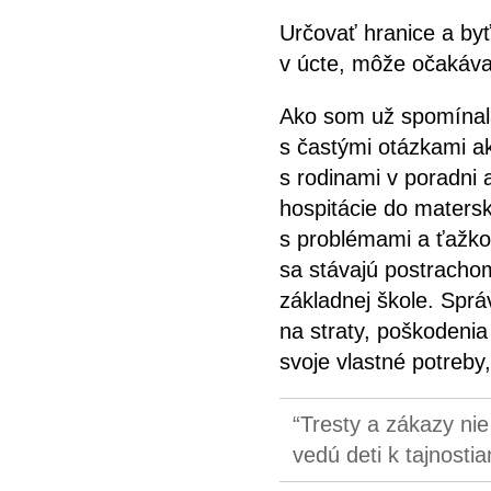
Určovať hranice a byť
v úcte, môže očakávať
Ako som už spomínala
s častými otázkami a
s rodinami v poradni 
hospitácie do matersk
s problémami a ťažkos
sa stávajú postrachom
základnej škole. Sprá
na straty, poškodenia 
svoje vlastné potreby,
Tresty a zákazy ni
vedú deti k tajnost