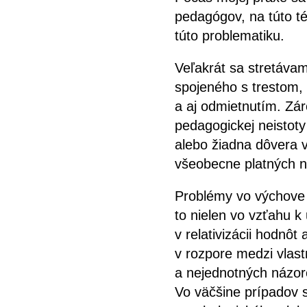
pedagógov, na túto t
túto problematiku.
Veľakrát sa stretáva
spojeného s trestom
a aj odmietnutím. Zá
pedagogickej neistot
alebo žiadna dôvera v
všeobecne platných 
Problémy vo výchove 
to nielen vo vzťahu 
v relativizácii hodnô
v rozpore medzi vla
a nejednotných názor
Vo väčšine prípadov s