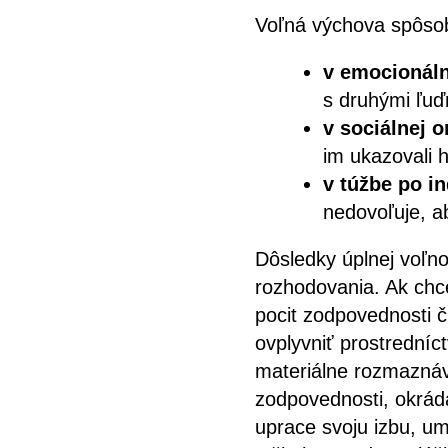
Voľná výchova spôsob
v emocionáln
s druhými ľuď
v sociálnej o
im ukazovali 
v túžbe po in
nedovoľuje, ab
Dôsledky úplnej voľno
rozhodovania. Ak chce
pocit zodpovednosti č
ovplyvniť prostredníc
materiálne rozmaznáv
zodpovednosti, okráda
uprace svoju izbu, u