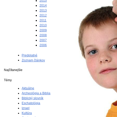
2015
2014
2013
2012
2011
2010
2009
2008
2007
2006
Predplatné
Zoznam článkov
Najčítanejšie
Témy
Aktuálne
Archeológia a Biblia
Biblický slovník
Eschatológia
Izrael
Kultúra