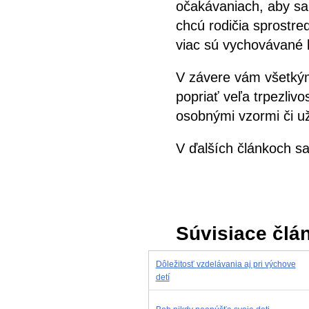
očakávaniach, aby sa
chcú rodičia sprostre
viac sú vychovávané 
V závere vám všetkým,
popriať veľa trpezlivo
osobnými vzormi či už 
V ďalších článkoch s
Súvisiace člá
Dôležitosť vzdelávania aj pri výchove
detí