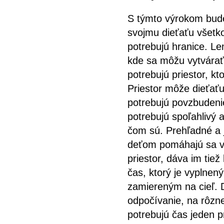
S týmto výrokom bude
svojmu dieťaťu všetko
potrebujú hranice. Len
kde sa môžu vytvárať 
potrebujú priestor, kt
Priestor môže dieťaťu
potrebujú povzbudeni
potrebujú spoľahlivý 
čom sú. Prehľadné a j
deťom pomáhajú sa vy
priestor, dáva im tiež
čas, ktorý je vyplnen
zamiereným na cieľ. D
odpočívanie, na rôzne
potrebujú čas jeden 