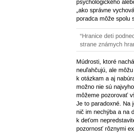
psychologického aleb
„ako správne vychová
poradca môže spolu s 
Hranice deti podnec
strane známych hran
Múdrosti, ktoré nachá
neuľahčujú, ale môžu 
k otázkam a aj nabúra
možno nie sú najvyhov
môžeme pozorovať vš
Je to paradoxné. Na 
nič im nechýba a na 
k deťom nepredstavit
pozornosť rôznymi ex