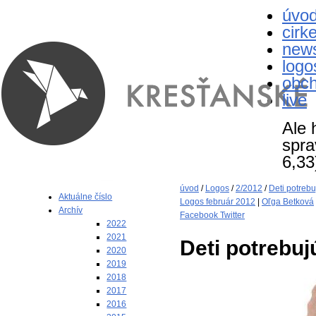
úvo
cirk
new
logo
obc
live
Ale 
spra
6,33
úvod
/
Logos
/
2/2012
/
Deti potrebu
Aktuálne číslo
Logos február 2012
|
Oľga Betková
Archív
Facebook
Twitter
2022
2021
Deti potrebuj
2020
2019
2018
2017
2016