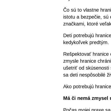
Čo sú to vlastne hran
istotu a bezpečie, sú
značkami, ktoré veľakr
Deti potrebujú hranice
kedykoľvek predtým.
Rešpektovať hranice 
zmysle hranice chráni
ušetriť od skúsenosti
sa deti nespôsobilé ži
Ako potrebujú hranice 
Má či nemá zmysel 
Počas mojej praxe sa 