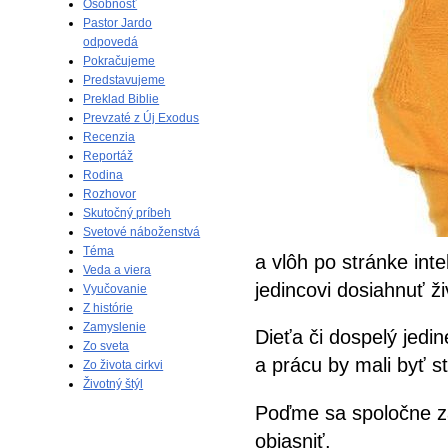
Osobnosť
Pastor Jardo
odpovedá
Pokračujeme
Predstavujeme
Preklad Biblie
Prevzaté z Új Exodus
Recenzia
Reportáž
Rodina
Rozhovor
Skutočný príbeh
Svetové náboženstvá
Téma
a vlôh po stránke inte
Veda a viera
jedincovi dosiahnuť ži
Vyučovanie
Z histórie
Zamyslenie
Dieťa či dospelý jedin
Zo sveta
a prácu by mali byť s
Zo života cirkvi
Životný štýl
Poďme sa spoločne za
objasniť.