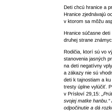
Deti chcú hranice a p
Hranice zjednávajú oc
v ktorom sa môžu asp
Hranice súčasne deti 
druhej strane známych
Rodičia, ktorí sú vo 
stanovenia jasných pr
na deti negatívny vpl
a zákazy nie sú vhod
deti k tajnostiam a ku
tresty úplne vylúčiť. 
v Prísloví 29,15:
„Prú
svojej matke hanbu.“
odpočinutie a dá rozko