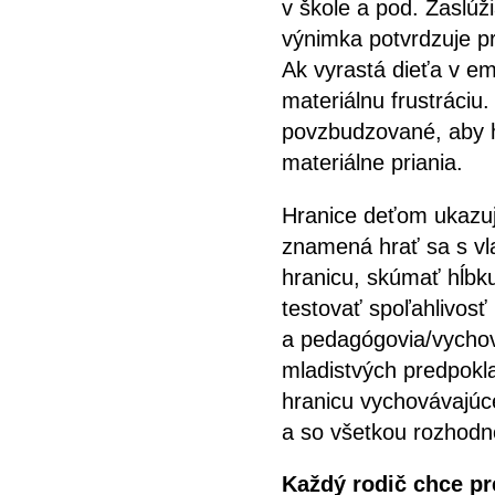
v škole a pod. Zaslúž
výnimka potvrdzuje p
Ak vyrastá dieťa v e
materiálnu frustráciu.
povzbudzované, aby hľ
materiálne priania.
Hranice deťom ukazuj
znamená hrať sa s vl
hranicu, skúmať hĺbk
testovať spoľahlivosť 
a pedagógovia/vychov
mladistvých predpokla
hranicu vychovávajúce
a so všetkou rozhodno
Každý rodič chce pre