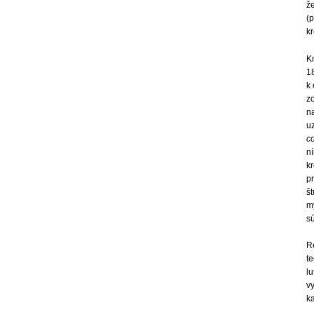
ž
(
k
K
18
k 
z
n
u
co
ní
kr
p
št
my
sú
R
te
lu
vy
ka