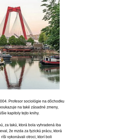
2004. Profesor sociológie na dôchodku
 poukazuje na také zásadné zmeny,
šie kapitoly tejto knihy.
nú, za takú, ktorá bola vyhradená iba
ieval, že mzda za fyzickú prácu, ktorá
ši vykonávali otroci, ktorí boli