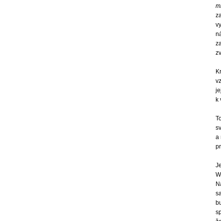
ml
z
v
ná
z
zv
Kr
vz
je
k
T
sv
a
pr
J
We
Na
sa
b
s