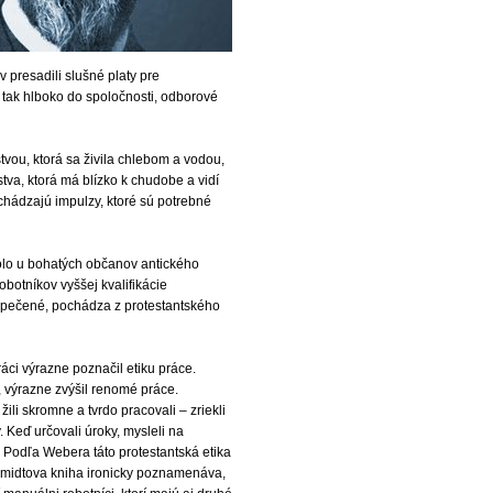
 presadili slušné platy pre
tak hlboko do spoločnosti, odborové
stvou, ktorá sa živila chlebom a vodou,
stva, ktorá má blízko k chudobe a vidí
ichádzajú impulzy, ktoré sú potrebné
olo u bohatých občanov antického
botníkov vyššej kvalifikácie
ezpečené, pochádza z protestantského
ráci výrazne poznačil etiku práce.
, výrazne zvýšil renomé práce.
žili skromne a tvrdo pracovali – zriekli
 Keď určovali úroky, mysleli na
Podľa Webera táto protestantská etika
chmidtova kniha ironicky poznamenáva,