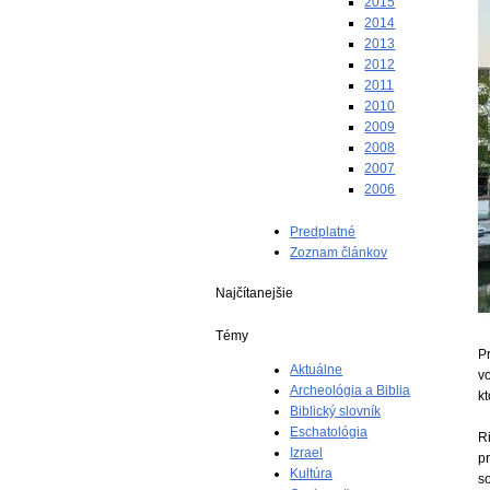
2015
2014
2013
2012
2011
2010
2009
2008
2007
2006
Predplatné
Zoznam článkov
Najčítanejšie
Témy
P
Aktuálne
v
Archeológia a Biblia
kt
Biblický slovník
Eschatológia
Ri
Izrael
pr
Kultúra
so