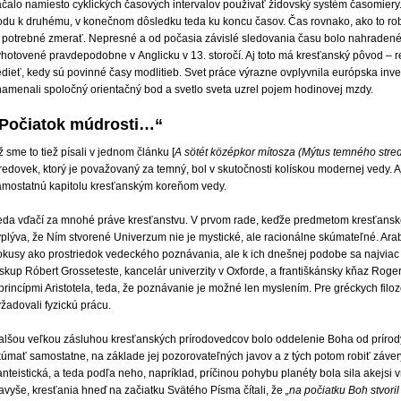
ačalo namiesto cyklických časových intervalov používať židovský systém časomiery.
odu k druhému, v konečnom dôsledku teda ku koncu časov. Čas rovnako, ako to robi
e potrebné zmerať. Nepresné a od počasia závislé sledovania času bolo nahradené
hotovené pravdepodobne v Anglicku v 13. storočí. Aj toto má kresťanský pôvod – re
edieť, kedy sú povinné časy modlitieb. Svet práce výrazne ovplyvnila európska inv
namenali spoločný orientačný bod a svetlo sveta uzrel pojem hodinovej mzdy.
Počiatok múdrosti…“
 sme to tiež písali v jednom článku [
A sötét középkor mítosza (Mýtus temného stre
redovek, ktorý je považovaný za temný, bol v skutočnosti kolískou modernej vedy. A
amostatnú kapitolu kresťanským koreňom vedy.
eda vďačí za mnohé práve kresťanstvu. V prvom rade, keďže predmetom kresťanskej 
yplýva, že Ním stvorené Univerzum nie je mystické, ale racionálne skúmateľné. Arab
kusy ako prostriedok vedeckého poznávania, ale k ich dnešnej podobe sa najviac prib
skup Róbert Grosseteste, kancelár univerzity v Oxforde, a františkánsky kňaz Roge
princípmi Aristotela, teda, že poznávanie je možné len myslením. Pre gréckych filoz
žadovali fyzickú prácu.
alšou veľkou zásluhou kresťanských prírodovedcov bolo oddelenie Boha od prírody t
kúmať samostatne, na základe jej pozorovateľných javov a z tých potom robiť záver
nteistická, a teda podľa neho, napríklad, príčinou pohybu planéty bola sila akejsi
avyše, kresťania hneď na začiatku Svätého Písma čítali, že
„na počiatku Boh stvori