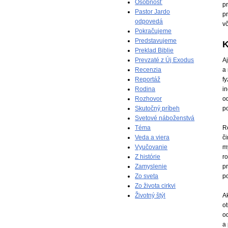
Osobnosť
pr
Pastor Jardo
pr
odpovedá
vô
Pokračujeme
Predstavujeme
K
Preklad Biblie
A
Prevzaté z Új Exodus
a 
Recenzia
fy
Reportáž
in
Rodina
o
Rozhovor
p
Skutočný príbeh
Svetové náboženstvá
Téma
R
Veda a viera
či
Vyučovanie
my
Z histórie
ro
Zamyslenie
p
Zo sveta
p
Zo života cirkvi
Životný štýl
A
ot
o
a