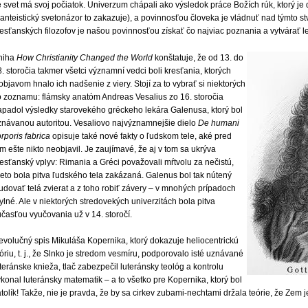
e svet má svoj počiatok. Univerzum chápali ako výsledok práce Božích rúk, ktorý j
panteistický svetonázor to zakazuje), a povinnosťou človeka je vládnuť nad týmto 
resťanských filozofov je našou povinnosťou získať čo najviac poznania a vytvárať 
niha
How Christianity Changed the World
konštatuje, že od 13. do
. storočia takmer všetci významní vedci boli kresťania, ktorých
objavom hnalo ich nadšenie z viery. Stojí za to vybrať si niektorých
o zoznamu: flámsky anatóm Andreas Vesalius zo 16. storočia
apadol výsledky starovekého gréckeho lekára Galenusa, ktorý bol
znávanou autoritou. Vesaliovo najvýznamnejšie dielo
De humani
rporis fabrica
opisuje také nové fakty o ľudskom tele, aké pred
m ešte nikto neobjavil. Je zaujímavé, že aj v tom sa ukrýva
esťanský vplyv: Rimania a Gréci považovali mŕtvolu za nečistú,
reto bola pitva ľudského tela zakázaná. Galenus bol tak nútený
udovať telá zvierat a z toho robiť závery – v mnohých prípadoch
lné. Ale v niektorých stredovekých univerzitách bola pitva
časťou vyučovania už v 14. storočí.
evolučný spis Mikuláša Kopernika, ktorý dokazuje heliocentrickú
óriu, t. j., že Slnko je stredom vesmíru, podporovalo isté uznávané
teránske knieža, tlač zabezpečil luteránsky teológ a kontrolu
konal luteránsky matematik – a to všetko pre Kopernika, ktorý bol
tolík! Takže, nie je pravda, že by sa cirkev zubami-nechtami držala teórie, že Zem 