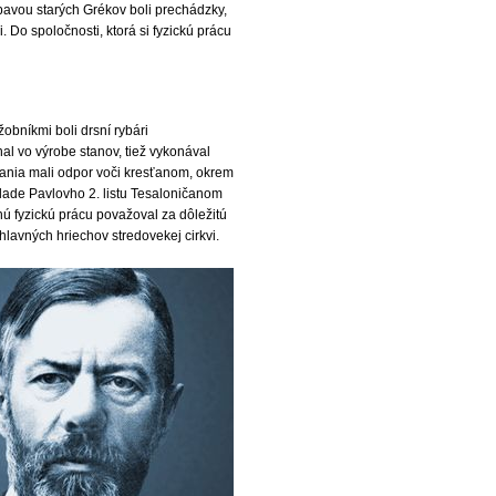
ábavou starých Grékov boli prechádzky,
. Do spoločnosti, ktorá si fyzickú prácu
obníkmi boli drsní rybári
znal vo výrobe stanov, tiež vykonával
nia mali odpor voči kresťanom, okrem
klade Pavlovho 2. listu Tesaloničanom
ú fyzickú prácu považoval za dôležitú
avných hriechov stredovekej cirkvi.