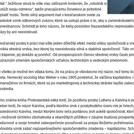
áti.“
Ježišove slová to ešte viac zdôraznili tvrdením, že „robotník si
aslúži svoju odmenu“, takže pracujúcemu človekovi je potrebné
yplatiť mzdu. Tento silný argument mal v kresťanskom svete za
sledok vznik odborových zväzov, ktoré sa usilujú práve o to, aby u zamestnávateľov
amestnancov. Schmidt je toho názoru, že keby posolstvo Nazaretského nepresiaklo 
äzy by ani neexistovali.
esťanský postoj k práci mal ešte jeden dôležitý efekt: medzi elitou spoločnosti a vr
nikla stredná vrstva, bez ktorej by neexistovala silná a stabilná spoločnosť. Táto vr
j trápenie, jej dokáže aj pomôcť. Od prosperujúcich členov strednej vrstvy často pr
 výrazným zmenám spoločenských vzťahov, technickým a vedeckým prielomom.
o všetko je možné len vďaka tomu, že na prácu je všeobecne iný názor, než tomu b
eta. Nemecký sociológ Max Weber v roku 1905 postrehol, že väčšina kapitalistov, ro
 manažérov vo firmách, ktoré sú po marketingovej a technickej stránke lepšie zab
ostredia.
eho známa kniha
Protestantská etika
tvrdí, že pozitívny postoj Luthera a Kalvína k p
ber tvrdí, že názor Kalvína, podľa ktorého úrok z poskytnutého úveru nie je hriech
sledovníci Kalvína, medzi ktorými bolo veľa puritánov, boli askéti spoločnosti, ktorí 
 možnosti rýchleho zbohatnutia a okamžitých pôžitkov v záujme budúcej prosperity.
udúcnosť a svoje hmotné zabezpečenie považovali za prejav Božieho požehnania. 
pôsobila vznik zatiaľ najúspešnejšieho spoločenského zriadenia – kapitalizmu. S