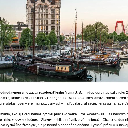
rednedávnom sme začali rozoberať knihu Alvina J. Schmidta, ktorú napísal v roku 
o svojej knihe How Christianity Changed the World (Ako kresťanstvo zmenilo svet)
oré vďaka novej viere mali pozitívny vplyv na ľudskú civilizáciu. Teraz sú na rade ďal
mania, ako aj Gréci nemali fyzickú prácu vo veľkej úcte. Považovali ju za nedôstoj
e nízke vrstvy spoločnosti. Slávny politik a právnik prvého storočia Cicero sa domn
tva vystačí na živobytie, nie je hodná slobodného občana. Fyzickú prácu v Rímskej rí