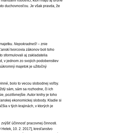
í manuálni robotníci, ktorí majú aj druhé
outo duchovnosťou. Je však pravda, že
majetku.
Nepokradneš!
– znie
anskí tvorcovia zákonov boli toho
 sformulovali aj zakladatelia
lad, v jednom zo svojich podobenstiev
 súkromný majetok je užitočný
vinné, bolo to vecou slobodnej voľby.
ždý sám, sám sa rozhodne, či ich
, pozitívnejšie. Autor knihy je toho
ťanskej ekonomickej slobody. Kladie si
šia v tých krajinách, v ktorých je
zvýšiť účinnosť pracovnej činnosti.
)
Hetek, 10. 2. 2017], kresťanstvo