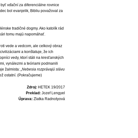
 byť vďační za diferenciálne rovnice
dec bol evanjelik, Bibliu považoval za
galénske tradičné dogmy. Ako katolík rád
 lekári tomu majú napomáhať.
roti vede a vedcom, ale celkový obraz
ivilizáciami a konštatuje, že ich
kopníci vedy, ktorí stáli na kresťanských
vmi, vynálezmi a teóriami podmanili
uje žalmista:
„Nebesia rozprávajú slávu
než ostatní. (Pokračujeme)
Zdroj:
HETEK 19/2017
Preklad:
Jozef Lengyel
Úprava:
Zlatka Radnotyová