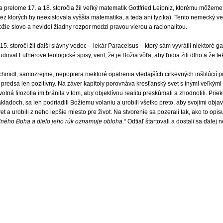
 prelome 17. a 18. storočia žil veľký matematik Gottfried Leibniz, ktorému môžeme
ez ktorých by neexistovala vyššia matematika, a teda ani fyzika). Tento nemecký ve
žie slovo a nevidel žiadny rozpor medzi pravou vierou a racionalitou.
15. storočí žil ďalší slávny vedec – lekár Paracelsus – ktorý sám vyvrátil niektoré 
udoval Lutherove teologické spisy, veril, že je Božia vôľa, aby ľudia žili dlho a že
hmidt, samozrejme, nepopiera niektoré opatrenia vtedajších cirkevných inštitúcií p
 predsa len pozitívny. Na záver kapitoly porovnáva kresťanský svet s inými veľkými c
votná filozofia im bránila v tom, aby objektívnu realitu preskúmali a zhodnotili. Prie
kladoch, sa len podriadili Božiemu volaniu a urobili všetko preto, aby svojimi obja
et a urobili z neho lepšie miesto pre život. Na stvorenie sa pozerali tak, ako to opis
ilného Boha a dielo jeho rúk oznamuje obloha.“
Odtiaľ štartovali a dostali sa ďalej 