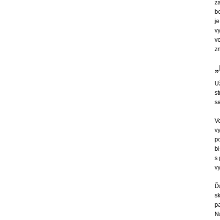
z
b
j
vy
v
z
„
Už
st
s
V
v
po
bi
s 
vy
Ď
s
pa
N