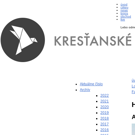
úvod
cirkev
news
logos
obchod
live
Lebo odmen
ú
Aktuálne číslo
L
Archív
F
2022
2021
2020
2019
A
2018
2017
2016