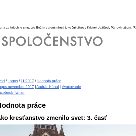
a za hriech je smrť, ale Božím darom milosti je večný život v Kristovi Ježišovi, Pánovi našom.
(R
vod
/
Logos
/
11/2017
/
Hodnota práce
ogos november 2017
|
András Kánai
|
Vyučovanie
acebook
Twitter
Hodnota práce
ko kresťanstvo zmenilo svet: 3. časť