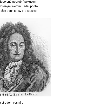
e dovolené podrobiť pokusom
stvoreným svetom. Teda, podľa
lepšie podmienky pre ľudstvo.
je stredom vesmíru.