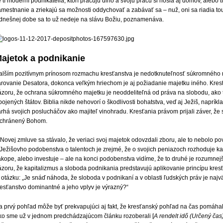
 tí moderní podnikatelia, ktorí pracujú dlho a svoju prácu si nosia aj domov, alebo t
amestnanie a zriekajú sa možnosti oddychovať a zabávať sa – nuž, oni sa riadia t
 dnešnej dobe sa to už nedeje na slávu Božiu, poznamenáva.
ajetok a podnikanie
alším pozitívnym prínosom rozmachu kresťanstva je nedotknuteľnosť súkromného 
arovanie Desatora, dokonca veľkým hriechom je aj požiadanie majetku iného. Kresť
ázoru, že ochrana súkromného majetku je neoddeliteľná od práva na slobodu, ako to
ojených štátov. Biblia nikde nehovorí o škodlivosti bohatstva, veď aj Ježiš, naprík
rhá svojich poslucháčov ako majiteľ vinohradu. Kresťania právom prijali záver, že
 chránený Bohom.
Novej zmluve sa stávalo, že veriaci svoj majetok odovzdali zboru, ale to nebolo po
 Ježišovho podobenstva o talentoch je zrejmé, že o svojich peniazoch rozhoduje ka
kope, alebo investuje – ale na konci podobenstva vidíme, že to druhé je rozumnejšie
ázoru, že kapitalizmus a sloboda podnikania predstavujú aplikovanie princípu kres
 otázku: „Je snáď náhoda, že sloboda v podnikaní a v oblasti ľudských práv je najväč
resťanstvo dominantné a jeho vplyv je výrazný?“
a prvý pohľad môže byť prekvapujúci aj fakt, že kresťanský pohľad na čas pomáhal 
ko sme už v jednom predchádzajúcom článku rozoberali [
A rendelt idő (Určený čas