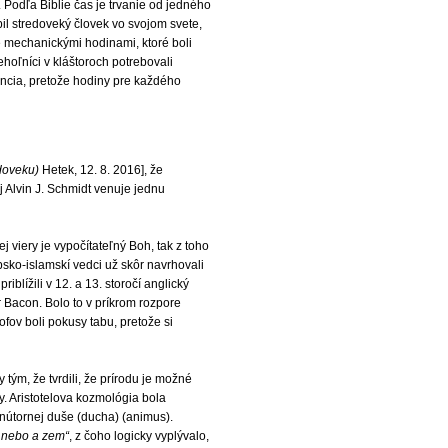
 Podľa Biblie čas je trvanie od jedného
l stredoveký človek vo svojom svete,
 mechanickými hodinami, ktoré boli
hoľníci v kláštoroch potrebovali
encia, pretože hodiny pre každého
doveku)
Hetek, 12. 8. 2016], že
j Alvin J. Schmidt venuje jednu
viery je vypočítateľný Boh, tak z toho
sko-islamskí vedci už skôr navrhovali
lížili v 12. a 13. storočí anglický
r Bacon. Bolo to v príkrom rozpore
ofov boli pokusy tabu, pretože si
ým, že tvrdili, že prírodu je možné
y. Aristotelova kozmológia bola
 vnútornej duše (ducha) (animus).
l nebo a zem“
, z čoho logicky vyplývalo,