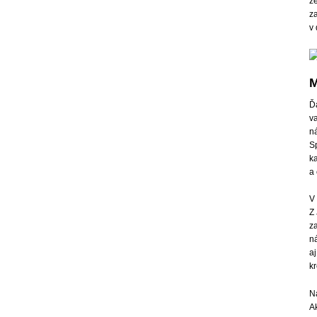
že
z
v
M
Ď
v
n
Sp
ka
a
V 
Z
za
n
aj
k
N
A