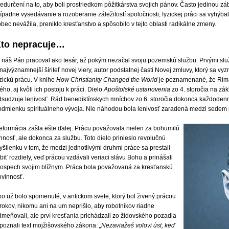
edurčení na to, aby boli prostriedkom pôžitkárstva svojich pánov. Často jedinou z
ípadne vysedávanie a rozoberanie záležitostí spoločnosti; fyzickej práci sa vyhýbali
bec nevážila, preniklo kresťanstvo a spôsobilo v tejto oblasti radikálne zmeny.
to nepracuje…
j náš Pán pracoval ako tesár, až pokým nezačal svoju pozemskú službu. Prvými služ
najvýznamnejší šíriteľ novej viery, autor podstatnej časti Novej zmluvy, ktorý sa vy
zickú prácu. V knihe
How Christianity Changed the World
je poznamenané, že Rima
ého, aj kvôli ich postoju k práci. Dielo
Apoštolské ustanovenia
zo 4. storočia na zá
dsudzuje lenivosť. Rád benediktínskych mníchov zo 6. storočia dokonca každodenn
odmienku spirituálneho vývoja. Nie náhodou bola lenivosť zaradená medzi sedem hl
eformácia zašla ešte ďalej. Prácu považovala nielen za bohumilú
nnosť, ale dokonca za službu. Toto dielo prinieslo revolučnú
šlienku v tom, že medzi jednotlivými druhmi práce sa prestali
biť rozdiely, veď prácou vzdávali veriaci slávu Bohu a prinášali
rospech svojim blížnym. Práca bola považovaná za kresťanskú
ovinnosť.
ko už bolo spomenuté, v antickom svete, ktorý bol živený prácou
rokov, nikomu ani na um neprišlo, aby robotníkov riadne
dmeňovali, ale prví kresťania prichádzali zo židovského pozadia
 poznali text mojžišovského zákona:
„Nezaviažeš volovi úst, keď