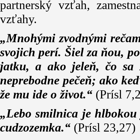
partnerský vzťah, zamestn
vzťahy.
„Mnohými zvodnými rečami 
svojich perí. Šiel za ňou, 
jatku, a ako jeleň, čo sa
neprebodne pečeň; ako keď 
že mu ide o život.“
(Prísl 7
„Lebo smilnica je hlbokou
cudzozemka.“
(Prísl 23,27)