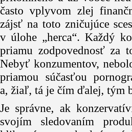
často vplyvom zlej finančn
zájsť na toto zničujúce sc
v úlohe „herca“. Každý ko
priamu zodpovednosť za to
Nebyť konzumentov, nebolo 
priamou súčasťou pornogr
a, žiaľ, tá je čím ďalej, tým 
Je správne, ak konzervatí
svojím sledovaním produ