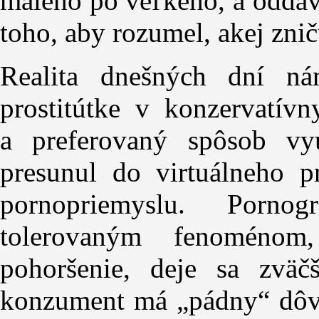
malého po veľkého, a oddáv
toho, aby rozumel, akej znič
Realita dnešných dní ná
prostitútke v konzervatív
a preferovaný spôsob vyu
presunul do virtuálneho p
pornopriemyslu. Porno
tolerovaným fenoménom
pohoršenie, deje sa zväč
konzument má „pádny“ dôvod