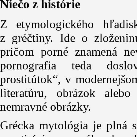
Niečo z histórie
Z etymologického hľadis
z gréčtiny. Ide o zloženi
pričom porné znamená nev
pornografia teda dosl
prostitútok“, v modernejš
literatúru, obrázok aleb
nemravné obrázky.
Grécka mytológia je plná s