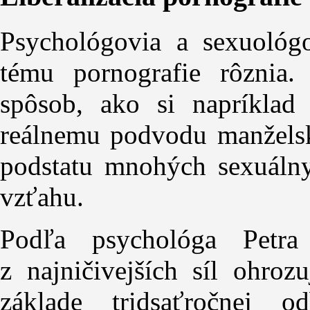
Psychológovia a sexuológ
tému pornografie rôznia
spôsob, ako si napríklad
reálnemu podvodu manželské
podstatu mnohých sexuáln
vzťahu.
Podľa psychológa Petra
z najničivejších síl ohroz
základe tridsaťročnej o