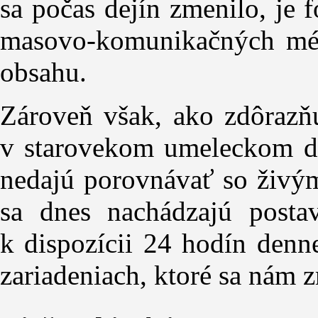
sa počas dejín zmenilo, je
masovo-komunikačných médi
obsahu.
Z
ároveň však, ako zdôrazňu
v starovekom umeleckom die
nedajú porovnávať so živým
sa dnes nachádzajú posta
k dispozícii 24 hodín denn
zariadeniach, ktoré sa nám z