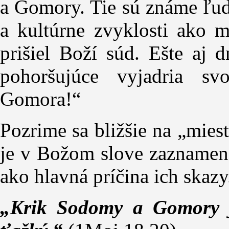
a Gomory. Tie sú známe ľu
a kultúrne zvyklosti ako m
prišiel Boží súd. Ešte aj 
pohoršujúce vyjadria sv
Gomora!“
Pozrime sa bližšie na „mies
je v Božom slove zaznamena
ako hlavná príčina ich skazy
„Krik Sodomy a Gomory j