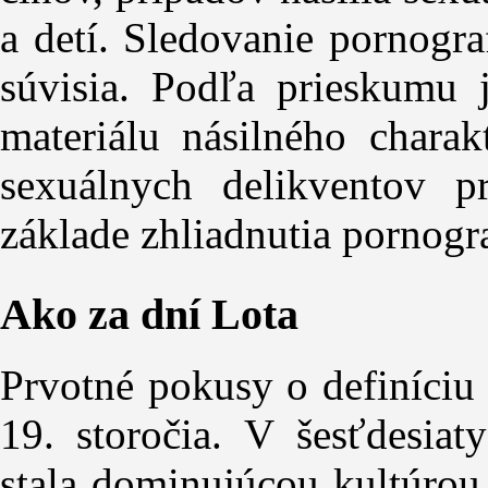
a detí. Sledovanie pornogra
súvisia. Podľa prieskumu 
materiálu násilného charakt
sexuálnych delikventov pr
základe zhliadnutia pornogr
Ako za dní Lota
Prvotné pokusy o definíciu 
19. storočia. V šesťdesiat
stala dominujúcou kultúrou 