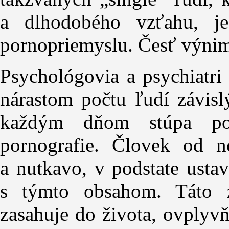
a dlhodobého vzťahu, j
pornopriemyslu. Česť výni
Psychológovia a psychiatri
nárastom počtu ľudí závis
každým dňom stúpa poč
pornografie. Človek od n
a nutkavo, v podstate usta
s týmto obsahom. Táto z
zasahuje do života, ovplyv