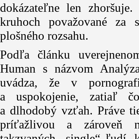
dokázateľne len zhoršuje.
kruhoch považované za s
plošného rozsahu.
Podľa článku uverejneno
Human s názvom Analýza 
uvádza, že v pornograf
a uspokojenie, zatiaľ č
a dlhodobý vzťah. Práve ti
príťažlivou a zároveň n
takzvaných „single“ ľudí, 