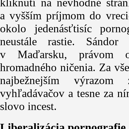
kliknutí na nevhodné strán
a vyšším príjmom do vreci
okolo jedenásťtisíc porno
neustále rastie. Sándo
v Maďarsku, právom oz
hromadného ničenia. Za všet
najbežnejším výrazom 
vyhľadávačov a tesne za ním
slovo incest.
Liberalizácia pornografie