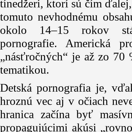
tínedžeri, ktorí sú čím ďal
tomuto nevhodnému obsahu,
okolo 14–15 rokov stá
pornografie. Americká pr
„násťročných“ je až zo 70
tematikou.
Detská pornografia je, vď
hroznú vec aj v očiach neve
hranica začína byť masív
propagujúcimi akúsi „rovno