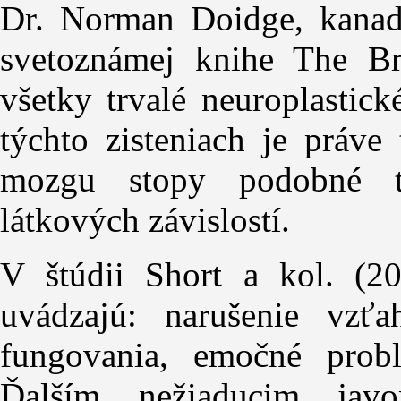
Dr. Norman Doidge, kanads
svetoznámej knihe The Br
všetky trvalé neuroplasti
týchto zisteniach je práve
mozgu stopy podobné t
látkových závislostí.
V štúdii Short a kol. (2
uvádzajú: narušenie vzťa
fungovania, emočné prob
Ďalším nežiaducim jav