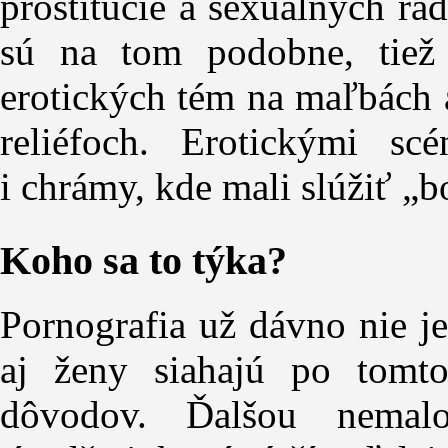
prostitúcie a sexuálnych ra
sú na tom podobne, tiež
erotických tém na maľbách 
reliéfoch. Erotickými s
i chrámy, kde mali slúžiť „
Koho sa to týka?
Pornografia už dávno nie je
aj ženy siahajú po tomt
dôvodov. Ďalšou nemal