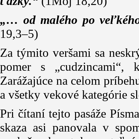
ťažký.“
(1Moj 18,20)
„… od malého po veľkého
19,3–5)
Za týmito veršami sa neskr
pomer s „cudzincami“, 
Zarážajúce na celom príbehu 
a všetky vekové kategórie sl
Pri čítaní tejto pasáže Pís
skaza asi panovala v spo