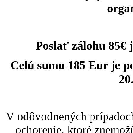
orga
Poslať zálohu 85€ j
Celú sumu 185 Eur je p
20
V odôvodnených prípadoch
ochorenie, ktoré znemožň