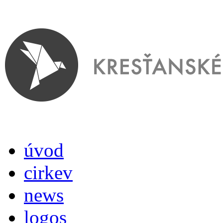
úvod
cirkev
news
logos