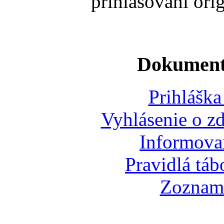
prihlasovaní ori
Dokumenty
Prihlášk
Vyhlásenie o zd
Informovan
Pravidlá tá
Zoznam 