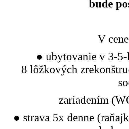
bude po
V cene
● ubytovanie v 3-5-
8 lôžkových zrekonštru
so
zariadením (WC
● strava 5x denne (raňaj