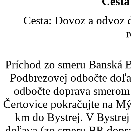
Cesta
Cesta: Dovoz a odvoz d
r
Príchod zo smeru Banská B
Podbrezovej odbočte doľa
odbočte doprava smerom
Čertovice pokračujte na Mý
km do Bystrej. V Bystre
doľava (zo smeru BR dopra