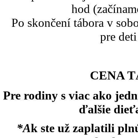
hod (začínam
Po skončení tábora v sobo
pre det
CENA T
Pre rodiny s viac ako jed
ďalšie dieť
*A
k ste už zaplatili p