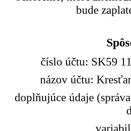
bude zaplat
Spôs
číslo účtu: SK59 1
názov účtu: Kresťa
doplňujúce údaje (správ
variabi