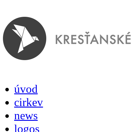
úvod
cirkev
news
logos