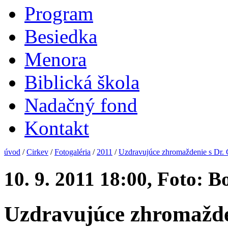
Program
Besiedka
Menora
Biblická škola
Nadačný fond
Kontakt
úvod
/
Cirkev
/
Fotogaléria
/
2011
/
Uzdravujúce zhromaždenie s Dr
10. 9. 2011 18:00, Foto: B
Uzdravujúce zhromažd