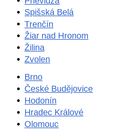
Prievidza
Spišská Belá
Trenčín
Žiar nad Hronom
Žilina
Zvolen
Brno
České Budějovice
Hodonín
Hradec Králové
Olomouc