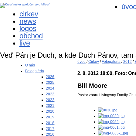
úvo
cirkev
news
logos
obchod
live
Veď Pán je Duch, a kde Duch Pánov, tam
úvod
/
Cirkev
/
Fotogaléria
/
2012
/
O nás
Fotogaléria
2. 8. 2012 18:00, Foto: On
2026
2025
Bill Moore
2024
2023
Pastor zboru Livingway Family Chur
2022
2021
2020
2019
2018
2017
2016