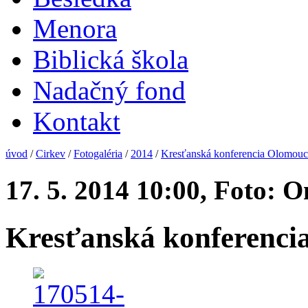
Menora
Biblická škola
Nadačný fond
Kontakt
úvod
/
Cirkev
/
Fotogaléria
/
2014
/
Kresťanská konferencia Olomouc
17. 5. 2014 10:00, Foto: O
Kresťanská konferenci