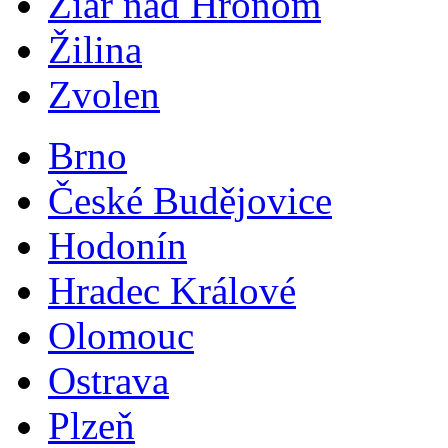
Žiar nad Hronom
Žilina
Zvolen
Brno
České Budějovice
Hodonín
Hradec Králové
Olomouc
Ostrava
Plzeň