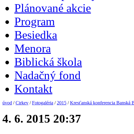
Plánované akcie
Program
Besiedka
Menora
Biblická škola
Nadačný fond
Kontakt
úvod
/
Cirkev
/
Fotogaléria
/
2015
/
Kresťanská konferencia Banská B
4. 6. 2015 20:37