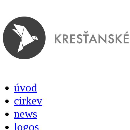
úvod
cirkev
news
logos