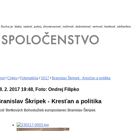
 Ducha je: láska, radosť, pokoj, zhovievavosť, nežnosť, dobrotivosť, vernosť, krotkosť, zdržanlivo
vod
/
Cirkev
/
Fotogaléria
/
2017
/
Branislav Škripek - Kresťan a politika
8. 2. 2017 19:48, Foto: Ondrej Filipko
ranislav Škripek - Kresťan a politika
osť štvrtkových Bohoslužieb europoslanec Branislav Škripek.