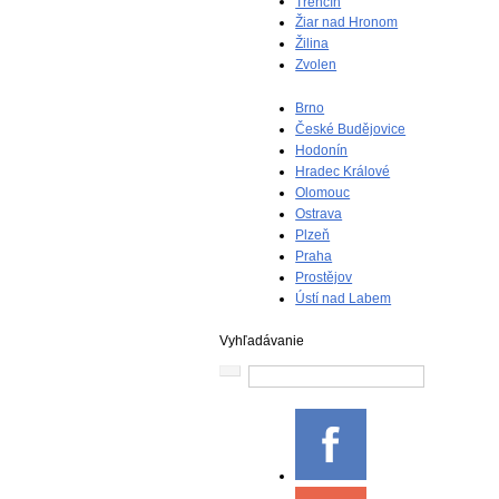
Trenčín
Žiar nad Hronom
Žilina
Zvolen
Brno
České Budějovice
Hodonín
Hradec Králové
Olomouc
Ostrava
Plzeň
Praha
Prostějov
Ústí nad Labem
Vyhľadávanie