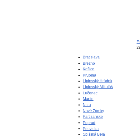
F
2
Bratislava
Brezno
Košice
Krupina
Liptovský Hrádok
Liptovský Mikuláš
Lučenec
Martin
Nitra
Nové Zámky
Partizánske
Poprad
Prievidza
Spišská Belá