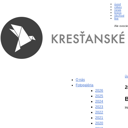
úvod
cirkev
news
logos
obchod
live
Ale ovocie
ú
O nás
Fotogaléria
2
2026
2025
B
2024
2023
H
2022
2021
2020