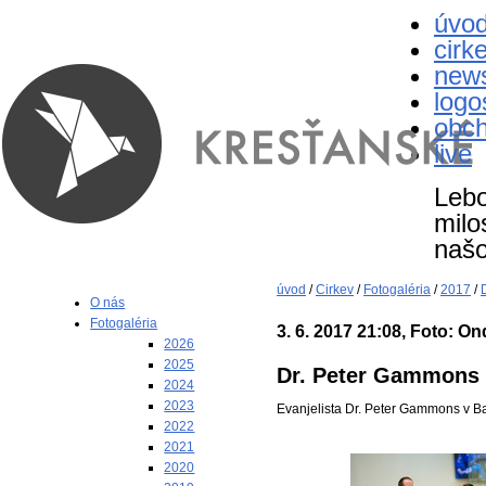
úvo
cirk
new
logo
obc
live
Lebo
milo
naš
úvod
/
Cirkev
/
Fotogaléria
/
2017
/
O nás
Fotogaléria
3. 6. 2017 21:08, Foto: On
2026
2025
Dr. Peter Gammons
2024
2023
Evanjelista Dr. Peter Gammons v Ba
2022
2021
2020