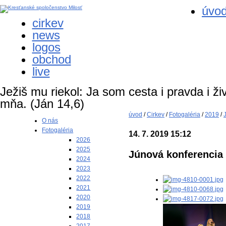
úvo
cirkev
news
logos
obchod
live
Ježiš mu riekol: Ja som cesta i pravda i ži
mňa.
(Ján 14,6)
úvod
/
Cirkev
/
Fotogaléria
/
2019
/
O nás
Fotogaléria
14. 7. 2019 15:12
2026
2025
Júnová konferencia 
2024
2023
2022
2021
2020
2019
2018