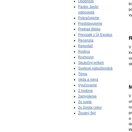
Osobnosť
ko
Pastor Jardo
p
odpovedá
vy
Pokračujeme
Predstavujeme
Preklad Biblie
Prevzaté z Új Exodus
R
Recenzia
Reportáž
V 
Rodina
K
Rozhovor
vi
Skutočný príbeh
s
Svetové náboženstvá
Téma
Veda a viera
Vyučovanie
M
Z histórie
V 
Zamyslenie
o
Zo sveta
ro
Zo života cirkvi
pr
Životný štýl
a
d
kt