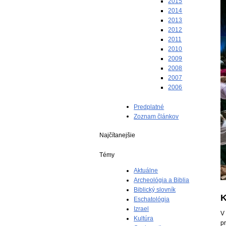
2015
2014
2013
2012
2011
2010
2009
2008
2007
2006
Predplatné
Zoznam článkov
Najčítanejšie
Témy
Aktuálne
Archeológia a Biblia
Biblický slovník
K
Eschatológia
Izrael
V 
Kultúra
pr