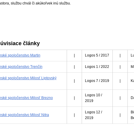
stora, službu chvál či akúkoľvek inú službu.
úvisiace články
nské spoločenstvo Martin
|
Logos 5 / 2017
|
Lu
nské spoločenstvo Trenčín
|
Logos 1 / 2022
|
Ma
ské spoločenstvo Milosť Liptovský
|
Logos 7 / 2019
|
K
Logos 10 /
nské spoločenstvo Milosť Brezno
|
|
D
2019
Logos 12 /
B
ské spoločenstvo Milosť Nitra
|
|
2019
B