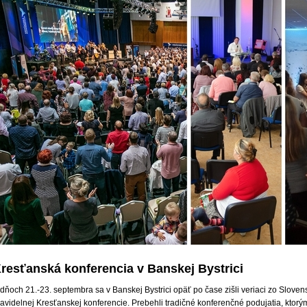
resťanská konferencia v Banskej Bystrici
dňoch 21.-23. septembra sa v Banskej Bystrici opäť po čase zišli veriaci zo Slovens
avidelnej Kresťanskej konferencie. Prebehli tradičné konferenčné podujatia, ktorými