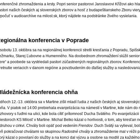
nferenčné zhromaždenia a krsty. Popri senior pastorovi Jaroslavovi Křížovi ako hlav
astori našich českých aj slovenských zborov a hosť z budapeštianskeho Zboru vier
počuť v audioarchíve na milost.sk, ktorý nájdete na podstránke živého vysielania.
egionálna konferencia v Poprade
sobotu 13. októbra sa na regionálnej konferencii stretli kresťania z Popradu, Spišsk
ežmarku, Starej Ľubovne a Humenného. Na doobednom zhromaždení slúžil senior p
ere“ a poobede sa vystriedali pastori zúčastnených regionálnych zborov. Konferenc
tretnutie veriacich v danom re­gióne a povzbudením do ďalšej služby a nasledovani
ládežnícka konferencia ohňa
dňoch 12.-13. októbra sa v Martine zišli mladí ľudia z našich českých aj slovensk
hňa. V piatok od 14:00 prebiehala evanjelizácia na námestí v Martine, kde nám do 
zhovory s ľuďmi na ulici, kde bola cítiť prítomnosť Ducha Svätého. Po evanjelizác
iestoroch KS Milosť v Martine. Michal Belko kázal o horlivosti, o tom, aby kresťan
 druhou v cirkvi. Chvály boli opäť pod vedením
Frendov
. Duch Svätý sa vylieval, b
eň pokračoval chválami so skupinou
Radostné chvály
a zhromaždenie mal v réžii p
orý kázal o povolaní do služby a na konci dal výzvu a osobne sa modlil za každého