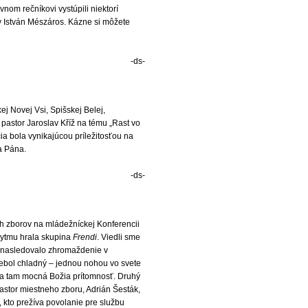
nom rečníkovi vystúpili niektorí
y István Mészáros. Kázne si môžete
-ds-
ej Novej Vsi, Spišskej Belej,
astor Jaroslav Kříž na tému „Rast vo
ia bola vynikajúcou príležitosťou na
a Pána.
-ds-
ých zborov na mládežníckej Konferencii
rytmu hrala skupina
Frendi
. Viedli sme
ii nasledovalo zhromaždenie v
 nebol chladný – jednou nohou vo svete
ola tam mocná Božia prítomnosť. Druhý
astor miestneho zboru, Adrián Šesták,
, kto prežíva povolanie pre službu