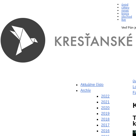
úvod
cirkev
news
logos
obchod
live
Veď Pán j
ú
Aktuálne číslo
L
Archív
F
2022
2021
2020
2019
T
2018
k
2017
2016