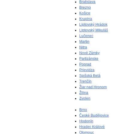
Bratislava
Brezno
Košice
Krupina
Liptovský Hrádok
Liptovský Mikuláš
Lučenec
Martin
Nitra
Nové Zámky
Partizánske
Poprad
Prievidza
Spišská Belá
Trenčín
Žiar nad Hronom
Žilina
Zvolen
Brno
České Budějovice
Hodonín
Hradec Králové
Olomouc