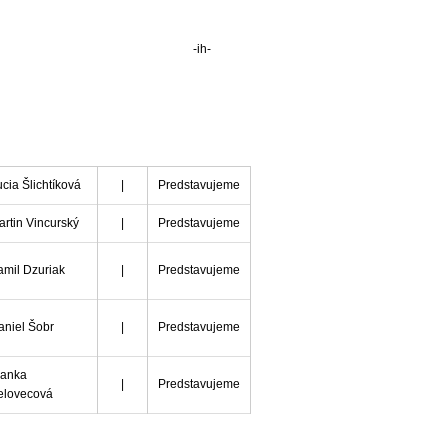
-ih-
cia Šlichtíková
|
Predstavujeme
rtin Vincurský
|
Predstavujeme
amil Dzuriak
|
Predstavujeme
aniel Šobr
|
Predstavujeme
ianka
|
Predstavujeme
elovecová