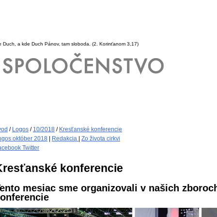
e Duch, a kde Duch Pánov, tam sloboda.
(2. Korinťanom 3,17)
vod
/
Logos
/
10/2018
/
Kresťanské konferencie
ogos október 2018
|
Redakcia
|
Zo života cirkvi
acebook
Twitter
Kresťanské konferencie
ento mesiac sme organizovali v našich zboroch
onferencie