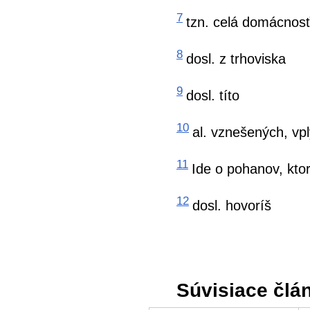
7
tzn. celá domácnos
8
dosl. z trhoviska
9
dosl. títo
10
al. vznešených, vp
11
Ide o pohanov, ktorí
12
dosl. hovoríš
Súvisiace člá