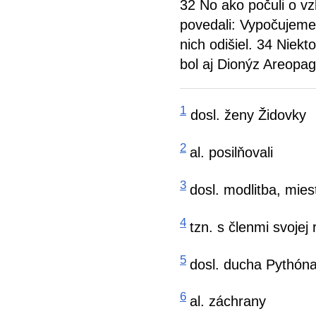
32 No ako počuli o vz
povedali: Vypočujeme 
nich odišiel. 34 Niekt
bol aj Dionýz Areopag
1
dosl. ženy Židovky
2
al. posilňovali
3
dosl. modlitba, mies
4
tzn. s členmi svojej
5
dosl. ducha Pythón
6
al. záchrany