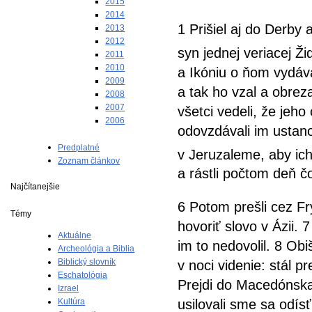
2015
2014
1 Prišiel aj do Derby 
2013
2012
syn jednej veriacej Ž
2011
2010
a Ikóniu o ňom vydáva
2009
a tak ho vzal a obreza
2008
2007
všetci vedeli, že jeho
2006
odovzdávali im ustanov
Predplatné
v Jeruzaleme, aby ich
Zoznam článkov
a rástli počtom deň č
Najčítanejšie
6 Potom prešli cez Fr
Témy
hovoriť slovo v Ázii. 7
Aktuálne
im to nedovolil. 8 Obi
Archeológia a Biblia
Biblický slovník
v noci videnie: stál 
Eschatológia
Prejdi do Macedónska
Izrael
Kultúra
usilovali sme sa odí