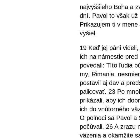
najvyššieho Boha a z
dní. Pavol to však už
Prikazujem ti v mene J
vyšiel.
19 Keď jej páni videli,
ich na námestie pred 
povedali: Títo ľudia b
my, Rimania, nesmiem
postavil aj dav a preds
palicovať. 23 Po mno
prikázali, aby ich dob
ich do vnútorného väz
O polnoci sa Pavol a S
počúvali. 26 A zrazu 
väzenia a okamžite sa