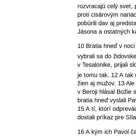
rozvracajú celý svet, p
proti cisárovým naria
pobúrili dav aj predst
Jásona a ostatných kau
10 Bratia hneď v noci 
vybrali sa do židovsk
v Tesalonike, prijali
je tomu tak. 12 A tak
žien aj mužov. 13 Ale
v Beroji hlásal Božie 
bratia hneď vyslali Pa
15 A tí, ktorí odprevád
dostali príkaz pre Sí
16 A kým ich Pavol č