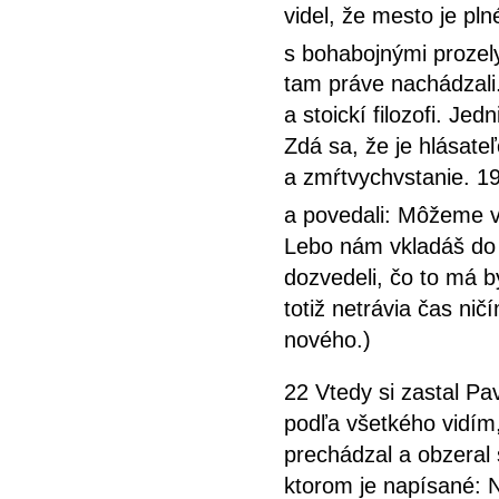
videl, že mesto je pl
s bohabojnými prozel
tam práve nachádzali. 
a stoickí filozofi. Jed
Zdá sa, že je hlásate
a zmŕtvychvstanie. 19
a povedali: Môžeme ve
Lebo nám vkladáš do 
dozvedeli, čo to má b
totiž netrávia čas n
nového.)
22 Vtedy si zastal Pa
podľa všetkého vidím
prechádzal a obzeral 
ktorom je napísané: 