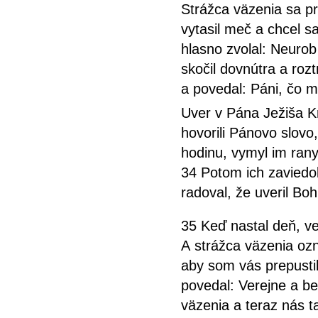
Strážca väzenia sa pr
vytasil meč a chcel sa
hlasno zvolal: Neurob 
skočil dovnútra a roz
a povedal: Páni, čo 
Uver v Pána Ježiša Kr
hovorili Pánovo slovo
hodinu, vymyl im rany
34 Potom ich zaviedo
radoval, že uveril Boh
35 Keď nastal deň, vel
A strážca väzenia ozná
aby som vás prepustil
povedal: Verejne a be
väzenia a teraz nás t