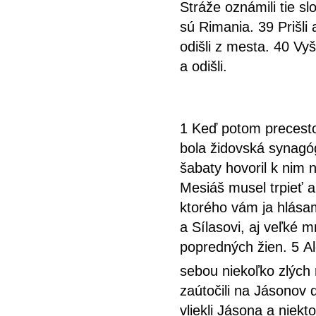
Stráže oznámili tie sl
sú Rimania. 39 Prišli a
odišli z mesta. 40 Vyšli
a odišli.
1 Keď potom precestov
bola židovská synagóg
šabaty hovoril k nim 
Mesiáš musel trpieť a
ktorého vám ja hlásam.
a
Sílasovi, aj veľké
popredných žien. 5 Ale
sebou niekoľko zlých 
zaútočili na Jásonov d
vliekli Jásona a niekt