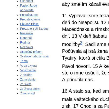
Osobnosť
aby sme im kázali eva
Pastor Jardo
odpovedá
11 Vyplávali sme teda
Pokračujeme
Predstavujeme
deň do Neapolisu 12 a
Preklad Biblie
Macedónska a rímskou
Prevzaté z Új Exodus
Recenzia
dní. 13 V deň šabatu 
Reportáž
3
Rodina
modlitby
. Sadli sme 
Rozhovor
Počúvala aj istá žen
Skutočný príbeh
Svetové náboženstvá
Tyatiry, ktorá si ctil
Téma
Pavol hovoril. 15 A 
Veda a viera
Vyučovanie
ste o mne usúdili, že
Z histórie
A prinútila nás.
Zamyslenie
Zo sveta
Zo života cirkvi
16 A stalo sa, keď sme
Životný štýl
mala vešteckého duc
zisk. 17 Chodila za Pa