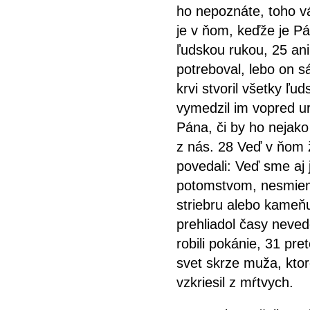
ho nepoznáte, toho vá
je v ňom, keďže je 
ľudskou
rukou, 25 ani
potreboval, lebo on s
krvi stvoril všetky ľud
vymedzil im vopred ur
Pána, či by ho nejako
z nás. 28 Veď v ňom ž
povedali: Veď sme aj
potomstvom, nesmiem
striebru alebo kameňu
prehliadol časy neved
robili pokánie, 31 pre
svet skrze muža, kto
vzkriesil z mŕtvych.