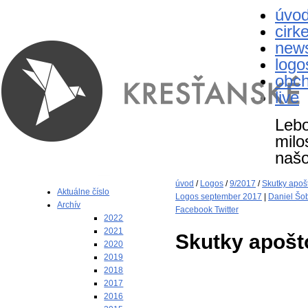
úvo
cirk
new
logo
obc
live
Lebo
milo
naš
úvod
/
Logos
/
9/2017
/
Skutky apošt
Aktuálne číslo
Logos september 2017
|
Daniel Šo
Archív
Facebook
Twitter
2022
2021
Skutky apošto
2020
2019
2018
2017
2016