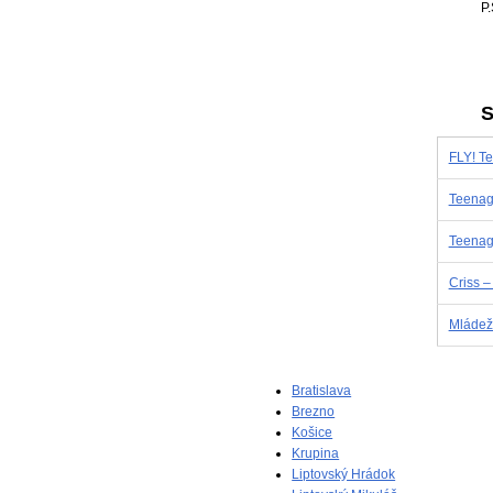
P.
S
FLY! T
Teenag
Teenag
Criss –
Mládež
Bratislava
Brezno
Košice
Krupina
Liptovský Hrádok