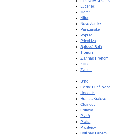
Liptovský Mikuláš
Lučenec
Martin
Nitra
Nové Zámky
Partizánske
Poprad
Prievidza
Spišská Belá
Trenčín
Žiar nad Hronom
Žilina
Zvolen
Brno
České Budějovice
Hodonín
Hradec Králové
Olomouc
Ostrava
Plzeň
Praha
Prostějov
Ústí nad Labem