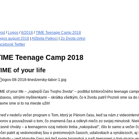
vod
/
Logos
/
8/2018
/
TIME Teenage Camp 2018
ogos august 2018
|
Alžbeta Palkoci
|
Zo života cirkvi
acebook
Twitter
TIME Teenage Camp 2018
IME of your life
ME of your life – „najlepší čas Tvojho života“ – podtitul tohtoročného teenage camp
bavou, silnými myšlienkami – skrátka všetkým, čo k životu patrí! Pozreli sme sa do 
avne sme si to na mieste užili!
neď v nedeľu večer program o Tom, ktorý je Pánom času, keď sa nám z videointervie
orov a pouvažovali o tom, čo znamená čas a odkryli niečo zo svojej minulosti. Niel
asné chvály – a teenagerov ozaj nebolo treba „nakopávať“, išlo to samo a večer čo
ečer patril aj vedomostnej šou o prelomových časoch, udalostiach a vynálezoch, aj 
lativity – veď plynutie času má tiež svoje tajomstvá a naši teenageri o tom musia v