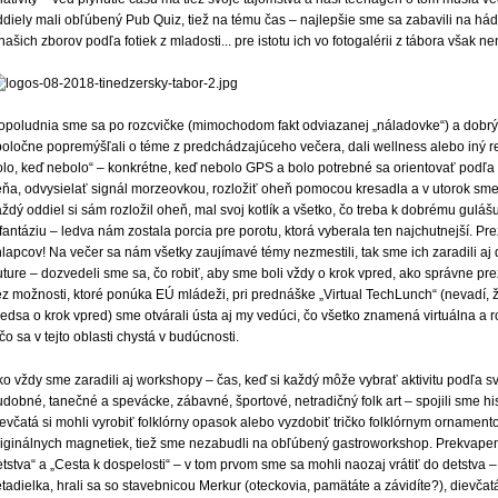
ddiely mali obľúbený Pub Quiz, tiež na tému čas – najlepšie sme sa zabavili na há
našich zborov podľa fotiek z mladosti... pre istotu ich vo fotogalérii z tábora však ne
opoludnia sme sa po rozcvičke (mimochodom fakt odviazanej „náladovke“) a dobrých
poločne popremýšľali o téme z predchádzajúceho večera, dali wellness alebo iný re
olo, keď nebolo“ – konkrétne, keď nebolo GPS a bolo potrebné sa orientovať podľ
eňa, odvysielať signál morzeovkou, rozložiť oheň pomocou kresadla a v utorok sme 
ždý oddiel si sám rozložil oheň, mal svoj kotlík a všetko, čo treba k dobrému gulá
fantáziu – ledva nám zostala porcia pre porotu, ktorá vyberala ten najchutnejší. Pre
lapcov! Na večer sa nám všetky zaujímavé témy nezmestili, tak sme ich zaradili aj
ture – dozvedeli sme sa, čo robiť, aby sme boli vždy o krok vpred, ako správne pr
ez možnosti, ktoré ponúka EÚ mládeži, pri prednáške „Virtual TechLunch“ (nevadí, 
edsa o krok vpred) sme otvárali ústa aj my vedúci, čo všetko znamená virtuálna a ro
čo sa v tejto oblasti chystá v budúcnosti.
o vždy sme zaradili aj workshopy – čas, keď si každý môže vybrať aktivitu podľa s
dobné, tanečné a spevácke, zábavné, športové, netradičný folk art – spojili sme hi
ievčatá si mohli vyrobiť folklórny opasok alebo vyzdobiť tričko folklórnym ornamen
riginálnych magnetiek, tiež sme nezabudli na obľúbený gastroworkshop. Prekvape
tstva“ a „Cesta k dospelosti“ – v tom prvom sme sa mohli naozaj vrátiť do detstva –
etadielka, hrali sa so stavebnicou Merkur (oteckovia, pamätáte a závidíte?), dievčatá