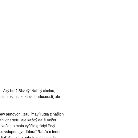
u. Aký bol? Skvelý! Nabitý akciou,
minulosti, nakukli do budúcnosti, ale
w prihovorili zaujímaví ľudia z našich
en v nedeľu, ale každý ďalší večer
 večer to malo vyššie grády! Prvý
so vstupom „vedátora“ Rasťa o teórii
edieť! Aby toho nebolo málo, staršie