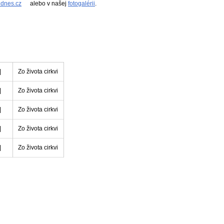
idnes.cz
alebo v našej
fotogalérii
.
|
Zo života cirkvi
|
Zo života cirkvi
|
Zo života cirkvi
|
Zo života cirkvi
|
Zo života cirkvi