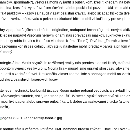
amičky, spomínate?), všetci sa mohli vyšantiť s bublifukom, kresliť kriedami na be
domina, kresliť si, vymaľovať omaľovánku alebo poskladať puzzle – fakt ako malé de
 fakt prakticky – každý sa naučil viazať ozajstnú kravatu alebo skladať tričko za dve
právne zaviazanú kravatu a pekne poskladané tričko mohli získať body pre svoj her
 hry v popoludňajších hodinách – originálne, nadupané technológiami, novými aktiv
ok lepšie nápady! Všetkými hernými dňami nás sprevádzali maskoti, cukríkové škatu
 hodinky robia tik-tak a čo iné sa viac hodí k téme Time?). Prvá hra „Zberači a lovc
pašovaním koristi cez colnicu, aby ste ju následne mohli predať v banke a pri tom 
väznený.
rategická hra Matrix s využitím rozšírenej reality nás preniesla do sci-fi sfér, cieľo
popritom vyriešiť všetky úlohy. Nočná hra – museli sme opraviť stroj času, aby sme 
nulosti a zachrániť svet. Hra končila v laser-roome, kde si teenageri mohli na vlas
udisko z ozajstných laserových lúčov.
te jeden technický bonbónik! Escape Room riadne potrápil vedúcich, ale zvládli ho 
kódovaných skriniek, zistiť, kde treba použiť UV svetlo, využiť odstredivú silu na
rmocitlivý papier alebo správne priložiť karty k dobre zamaskovanej čítačke (a to j
riešiť).
le poďme ešte k večerom. Pri téme TIME nemohol predsa chýbať „Time For Love“ –