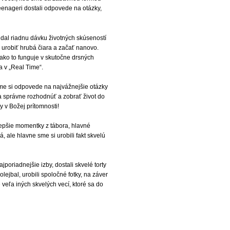
eenageri dostali odpovede na otázky,
dal riadnu dávku životných skúseností
dá urobiť hrubá čiara a začať nanovo.
ako to funguje v skutočne drsných
a v „Real Time“.
 sme si odpovede na najvážnejšie otázky
a správne rozhodnúť a zobrať život do
y v Božej prítomnosti!
lepšie momentky z tábora, hlavné
 ale hlavne sme si urobili fakt skvelú
poriadnejšie izby, dostali skvelé torty
olejbal, urobili spoločné fotky, na záver
 veľa iných skvelých vecí, ktoré sa do