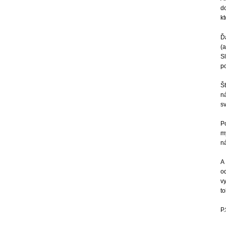
d
kt
Ď
(a
S
p
Št
n
sv
P
my
ná
A 
od
vy
to
P