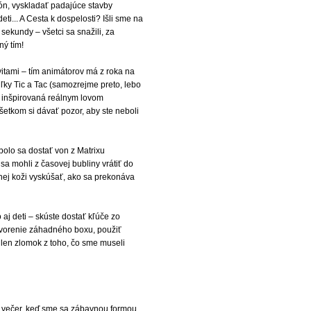
tón, vyskladať padajúce stavby
ti... A Cesta k dospelosti? Išli sme na
 sekundy – všetci sa snažili, za
ný tím!
itami – tím animátorov má z roka na
ľky Tic a Tac (samozrejme preto, lebo
i“ inšpirovaná reálnym lovom
všetkom si dávať pozor, aby ste neboli
m bolo sa dostať von z Matrixu
sa mohli z časovej bubliny vrátiť do
tnej koži vyskúšať, ako sa prekonáva
aj deti – skúste dostať kľúče zo
 otvorenie záhadného boxu, použiť
e len zlomok z toho, čo sme museli
 večer, keď sme sa zábavnou formou