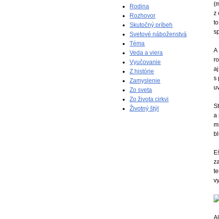
(m
Rodina
z 
Rozhovor
to
Skutočný príbeh
s
Svetové náboženstvá
Téma
A
Veda a viera
r
Vyučovanie
aj
Z histórie
s 
Zamyslenie
u
Zo sveta
Zo života cirkvi
St
Životný štýl
a 
mi
bl
Eš
za
te
vy
A