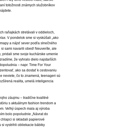
daní totožnosti známych služobníkov
nájdete.
 raňajkách stretávali v oddieloch,
lax. V pondelok sme si vyskúšali „ako
a mapy a nájsť sever podľa slnečného
si sami navarili obed! Neuveríte, ale
šu, pridali sme svoje kuchárske umenie
zradíme, že vyhralo dielo najstarších
 dopoludnia – napr. Time For Your
ezentovať, ako sa dostať k cestovaniu
že neviete, čo to znamená, teenageri sú
zšírená realita, umelá inteligencia
vojho záujmu – tradične kvalitné
stóriu s aktuálnym fashion trendom a
tom. Veľký úspech mala aj výroba
ním bolo popoludnie „Návrat do
 chlapci si skladali papierové
 si vystrihli obliekacie bábiky