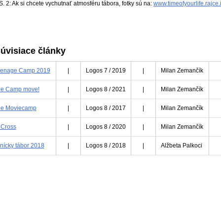
S. 2: Ak si chcete vychutnať atmosféru tábora, fotky sú na:
www.timeofyourlife.rajce.
úvisiace články
eenage Camp 2019
|
Logos 7 / 2019
|
Milan Zemančík
e Camp move!
|
Logos 8 / 2021
|
Milan Zemančík
e Moviecamp
|
Logos 8 / 2017
|
Milan Zemančík
 Cross
|
Logos 8 / 2020
|
Milan Zemančík
nícky tábor 2018
|
Logos 8 / 2018
|
Alžbeta Palkoci