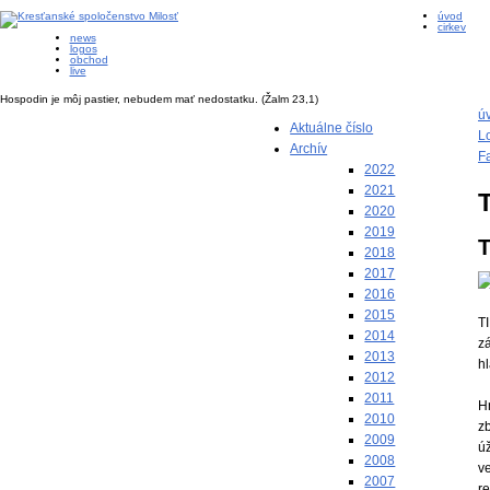
úvod
cirkev
news
logos
obchod
live
Hospodin je môj pastier, nebudem mať nedostatku.
(Žalm 23,1)
ú
Aktuálne číslo
L
Archív
F
2022
2021
2020
2019
T
2018
2017
2016
2015
TI
2014
zá
2013
hl
2012
2011
H
2010
zb
2009
úž
2008
v
2007
re