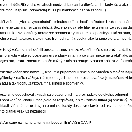
ozvedeli dôležité veci o vzťahoch medzi chlapcami a dievčatami – kedy, čo a ako, t
oré mohli napísať (odpovedajúci sa pri niektorých riadne zapotili...).
alší večer – „Ako sa vysporiadať s minulosťou“ – s hosťom Radom Hruškom – nám 
j sme sa zasmiali, aj zamysleli...), Božieho slova, ale hlavne uistenia, že vždy sa 
lavo Drlík – svetoznámy horolezec premietol dychberúce diapozitívy a ukázal nám, 
odmienkach a časoch, ako môže Boh ochrá­niť človeka, ako funguje viera a modlitb
vrtkový večer sme si skúsili poskladať mozaiku zo všetkého, čo sme prežili a dali
ášho života – aké sú Božie zámery a plány s nami a čo s tým môžeme urobiť, ako s
ojich rúk, urobiť zmenu v tom, čo každý z nás potrebuje. A potom opäť skvelé chvál
osledný večer sme nazvali „Best Of“ a pripomenuli sme si na videách a fotkách naj
šlienky z našich vážnych tém, teenageri mohli odprezentovať svoje natočené videá,
ladu a tak trochu „zafixovali“ najsilnejšie spomienky.
ešte sme oddychovali, kúpali sa v bazéne, išli na prechádzku do okolia, odmenili naj
 pani vedúcej chaty Limba, veľa sa rozprávali, len tak zahrali futbal (aj americký), v
hlásili víťazné herné tímy, na pamiatku každý dostal vreckové hodinky... a bolo ešte
hto článku však už nezmestili.
.S. A možno už máme aj tému na budúci TEENAGE CAMP...