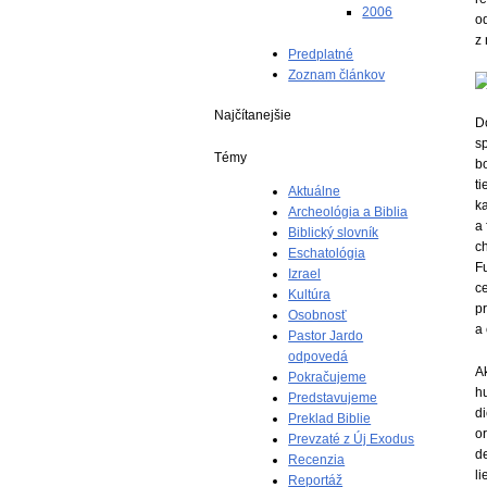
2006
o
z 
Predplatné
Zoznam článkov
Najčítanejšie
D
s
Témy
b
ti
Aktuálne
ka
Archeológia a Biblia
a 
Biblický slovník
ch
Eschatológia
Fu
Izrael
c
Kultúra
pr
Osobnosť
a 
Pastor Jardo
odpovedá
Ak
Pokračujeme
hu
Predstavujeme
d
Preklad Biblie
o
Prevzaté z Új Exodus
de
Recenzia
li
Reportáž