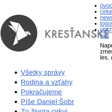
úvo
cirk
new
logo
obc
live
Napo
zmen
les.
Všetky správy
Rodina a vzťahy
Pokračujeme
Píše Daniel Šobr
Zo života cirkvi