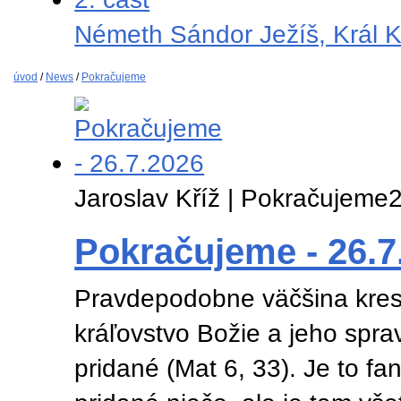
Németh Sándor
Ježíš, Král K
úvod
/
News
/
Pokračujeme
Jaroslav Kříž | Pokračujeme
2
Pokračujeme - 26.7
Pravdepodobne väčšina kres
kráľovstvo Božie a jeho spra
pridané (Mat 6, 33). Je to fa