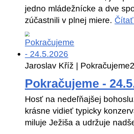
jedno mládežnícke a dve spo
zúčastnili v plnej miere.
Čítať
Jaroslav Kříž | Pokračujeme
2
Pokračujeme - 24.5
Hosť na nedeľňajšej bohosluž
krásne vidieť typicky konzer
miluje Ježiša a udržuje nadš