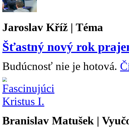
Jaroslav Kříž | Téma
Šťastný nový rok praje
Budúcnosť nie je hotová.
Čí
Branislav Matušek | Vyuč